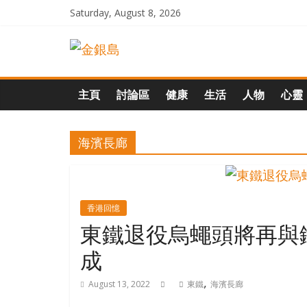
Skip
Saturday, August 8, 2026
to
一
content
起
主頁
討論區
健康
生活
人物
心靈
追
海濱長廊
尋
生
香港回憶
東鐵退役烏蠅頭將再與
命
成
的
,
August 13, 2022
東鐵
海濱長廊