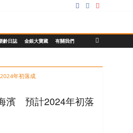
樂齡日誌
金銀大寶藏
有關我們
濱 預計2024年初落