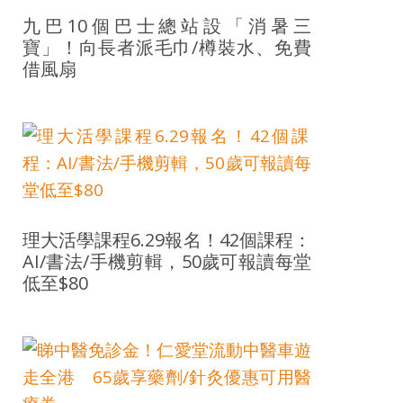
九巴10個巴士總站設「消暑三
寶」！向長者派毛巾/樽裝水、免費
借風扇
理大活學課程6.29報名！42個課程：
AI/書法/手機剪輯，50歲可報讀每堂
低至$80