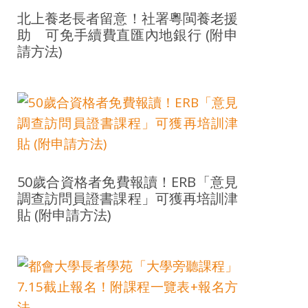
北上養老長者留意！社署粵閩養老援
助 可免手續費直匯內地銀行 (附申
請方法)
50歲合資格者免費報讀！ERB「意見
調查訪問員證書課程」可獲再培訓津
貼 (附申請方法)