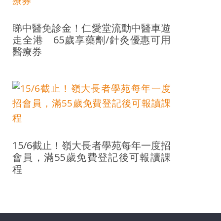
睇中醫免診金！仁愛堂流動中醫車遊
走全港 65歲享藥劑/針灸優惠可用
醫療券
15/6截止！嶺大長者學苑每年一度招
會員，滿55歲免費登記後可報讀課
程