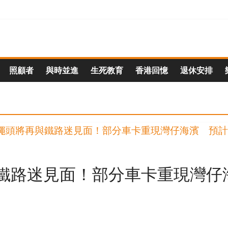
照顧者
與時並進
生死教育
香港回憶
退休安排
鐵路迷見面！部分車卡重現灣仔海