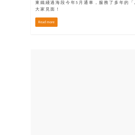
寶
東鐵綫過海段今年5月通車，服務了多年的「
大家見面！
藏
Read more
金
銀
島
共
享
共
樂
共
創
人
生
下
半
場