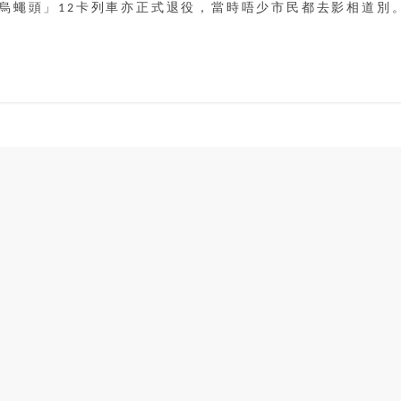
烏蠅頭」12卡列車亦正式退役，當時唔少市民都去影相道別。