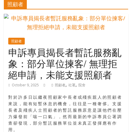
的
照顧者
寶
藏
照顧者
金
申訴專員揭長者暫託服務亂
銀
象：部分單位揀客/ 無理拒
島
共
絕申請，未能支援照顧者
享
共
,
,
October 9, 2025
照顧者
社署
院舍
樂
共
對於許多日以繼夜照顧家中長者或殘疾親人的照顧者
創
來說，能有短暫休息的機會，往往是一種奢侈。支援
人
長者及殘疾人士照顧者的暫託服務原意是讓他們在壓
生
力爆發前「喘一口氣」，然而最新的申訴專員公署調
下
查卻發現，部分暫託服務單位並未真正發揮應有作
半
用。