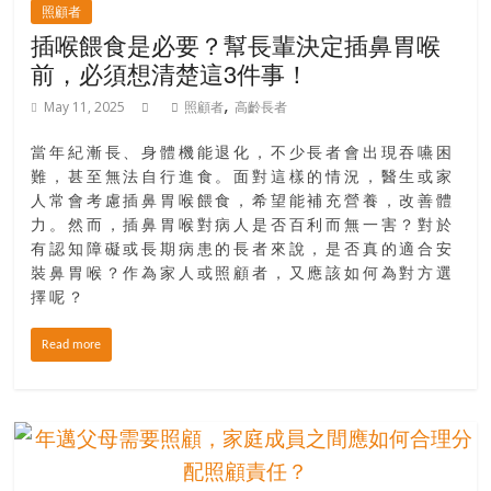
照顧者
插喉餵食是必要？幫長輩決定插鼻胃喉
前，必須想清楚這3件事！
,
May 11, 2025
照顧者
高齡長者
當年紀漸長、身體機能退化，不少長者會出現吞嚥困
難，甚至無法自行進食。面對這樣的情況，醫生或家
人常會考慮插鼻胃喉餵食，希望能補充營養，改善體
力。然而，插鼻胃喉對病人是否百利而無一害？對於
有認知障礙或長期病患的長者來說，是否真的適合安
裝鼻胃喉？作為家人或照顧者，又應該如何為對方選
擇呢？
Read more