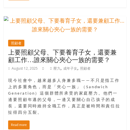
找
尋
樂
齡
寶
藏。
照顧者
一
上要照顧父母、下要養育子女，還要兼
同
顧工作…誰來關心夾心一族的需要？
抱
著
,
,
August 12, 2025
壓力
成年子女
照顧者
樂
觀
現今社會中，越來越多人身兼多職——不只是指工作
積
上的多重角色，而是「夾心一族」（Sandwich
極
Generation）這個群體所承受的家庭壓力。他們一
邊要照顧年邁的父母，一邊又要關心自己孩子的成
的
長，還要同時維持全職工作，真正是被時間和責任拉
態
扯得四分五裂。
度，
迎
Read more
接