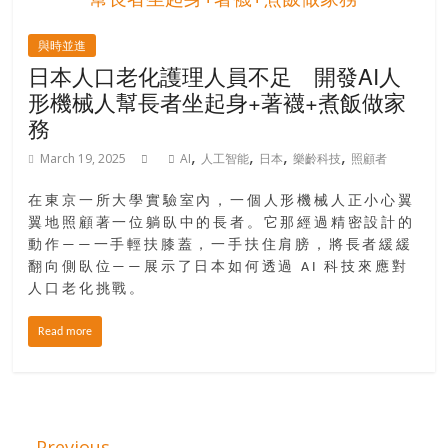
與時並進
日本人口老化護理人員不足 開發AI人
形機械人幫長者坐起身+著襪+煮飯做家
務
,
,
,
,
March 19, 2025
AI
人工智能
日本
樂齡科技
照顧者
在東京一所大學實驗室內，一個人形機械人正小心翼
翼地照顧著一位躺臥中的長者。它那經過精密設計的
動作——一手輕扶膝蓋，一手扶住肩膀，將長者緩緩
翻向側臥位——展示了日本如何透過 AI 科技來應對
人口老化挑戰。
Read more
← Previous