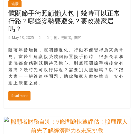
健康
髖關節手術照顧懶人包｜幾時可以正常
行路？哪些姿勢要避免？要改裝家居
嗎？
,
,
May 13, 2025
手術
照顧者
關節
隨著年齡增長，髖關節退化、行動不便變得愈來愈常
見。當醫生建議接受髖關節置換手術時，很多長者和
家屬都會感到既期待又擔心。到底髖關節手術後會有
幾痛？幾時先可以行得返？需要別人照顧嗎？以下跟
大家一一解答這些問題，助你和家人做好準備，安心
踏上康復之路。
Read more