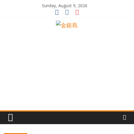
Skip
Sunday, August 9, 2026
to
content
一
起
追
尋
生
命