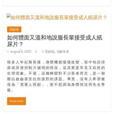
豐
盛
的
第
二
照顧者
人
如何體面又溫和地說服長輩接受成人紙
生。
尿片？
,
August 8, 2025
照顧者
高齡長者
很多人年紀漸長後，身體機能慢慢改變，當中包括排
尿或排便控制力減弱的情況，這其實是常見又自然的
生理現象。不過，這種轉變對不少長者而言，是一個
難以啟齒甚至抗拒面對的課題。畢竟，沒有人希望被
視為「需要人照顧」，更不想因為身體情況而失去尊
嚴。
Read more