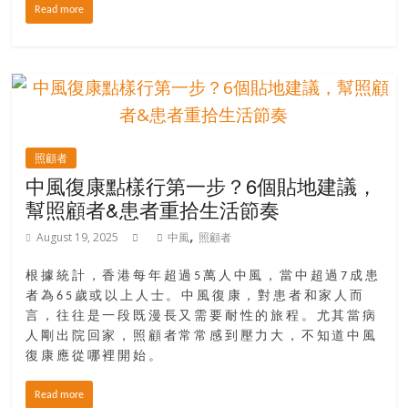
金
Read more
銀
島
邀
請
各
位
金
照顧者
齡
中風復康點樣行第一步？6個貼地建議，
銀
幫照顧者&患者重拾生活節奏
髮
,
August 19, 2025
中風
照顧者
的
大
根據統計，香港每年超過5萬人中風，當中超過7成患
人
者為65歲或以上人士。中風復康，對患者和家人而
們
言，往往是一段既漫長又需要耐性的旅程。尤其當病
結
人剛出院回家，照顧者常常感到壓力大，不知道中風
伴
復康應從哪裡開始。
歷
險，
Read more