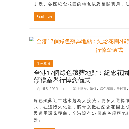
寶
步驟、各區紀念花園的特色以及相關費用，
藏
Read more
金
銀
島
共
享
生死教育
共
全港17個綠色殯葬地點：紀念花園
樂
頌禮室舉行悼念儀式
共
,
,
,
創
April 3, 2026
海上撒灰
環保
綠色殯葬
身後事
人
綠色殯葬近年越來越為人接受，更多人選擇
生
式，在遺體火化後，將骨灰撒在紀念花園上
下
民選用環保葬儀，全港設有17個綠色殯葬地
半
務。
場