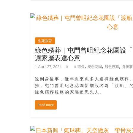
樂
齡
寶
藏。
一
同
生死教育
抱
綠色殯葬｜屯門曾咀紀念花園設「
著
讓家屬表達心意
樂
,
,
,
April 27, 2024
環保
紀念花園
綠色殯葬
身後事
觀
積
說到身後事，近年愈來愈多人選擇綠色殯葬
極
務，屯門曾咀紀念花園新增設名為「渡船」
的
綠色殯葬服務的家屬追思先人。
態
度，
Read more
迎
接
豐