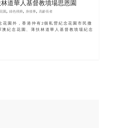
扶林道華人基督教墳場思恩園
,
,
,
花園
綠色殯葬
身後事
高齡長者
念花園外，香港仲有2個私營紀念花園市民撒
軍澳紀念花園、薄扶林道華人基督教墳場紀念