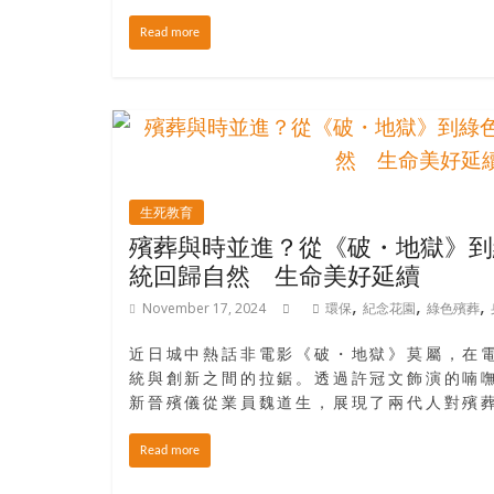
島
邀
Read more
請
各
位
金
齡
銀
生死教育
髮
殯葬與時並進？從《破・地獄》到
的
統回歸自然 生命美好延續
大
人
,
,
,
November 17, 2024
環保
紀念花園
綠色殯葬
們
結
近日城中熱話非電影《破・地獄》莫屬，在
伴
統與創新之間的拉鋸。透過許冠文飾演的喃
新晉殯儀從業員魏道生，展現了兩代人對殯
歷
險，
Read more
找
尋