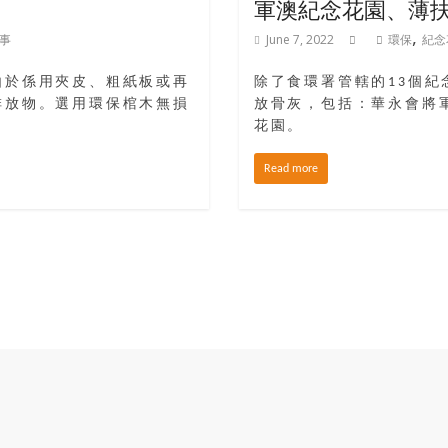
軍澳紀念花園、薄
,
事
June 7, 2022
環保
紀念
由於係用夾皮、粗紙板或再
除了食環署管轄的13個紀
排放物。選用環保棺木無損
放骨灰，包括：華永會將
。
花園。
Read more