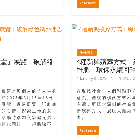
Read more
生死教育
學堂」展覽：破解綠
4種新興殯葬方式：
堆肥 環保永續回
,
January 8, 2025
環保
其實這是每個人的「人生必
在現代社會，人們對殯葬
025年3月15至16日
意義。傳統的殯葬方式不
動展覽，透過展覽、話劇表
永續，更蘊含深刻的生命
和的心情，探索生命的意
新殯葬方式，展現人類如
。活動特別加入家庭元素，
者。
勵跨代同行，一起體驗不一
Read more