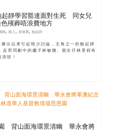
鮑起靜學習豁達面對生死 同女兒
綠色殯葬唔浪費地方
,
,
,
殯葬
藝人
身後事
鮑起靜
族》播出以來引起唔少討論，主角之一的鮑起靜
色，反而同劇中的繼子林敏聰、親生仔林景程有
級演技！
花園 背山面海環景清幽 華永會將