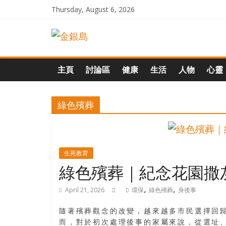
Skip
Thursday, August 6, 2026
to
一
content
起
主頁
討論區
健康
生活
人物
心靈
追
綠色殯葬
尋
生
生死教育
綠色殯葬｜紀念花園撒灰
命
,
,
April 21, 2026
環保
綠色殯葬
身後事
的
隨著殯葬觀念的改變，越來越多市民選擇回
而，對於初次處理後事的家屬來說，從選址