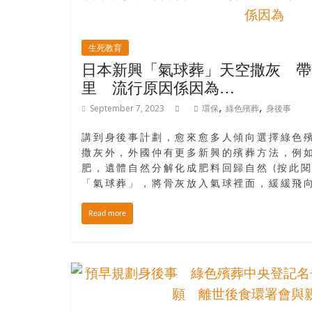
盛
的
第
生死教育
二
日本新興「氣球葬」天空撒灰 帶
人
里 流行原因係因為…
生。
,
,
September 7, 2023
環保
綠色殯葬
身後事
講到身後事計劃，愈來愈多人傾向選擇綠色
撒灰外，外國仲有更多新興的殯葬方法，例
肥，遺體自然分解化成肥料回歸自然 (按此
「氣球葬」，將骨灰放入氣球裡面，緩緩飛
Read more