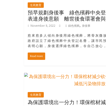
生死教育
預早規劃身後事 綠色殯葬中央登
表達身後意願 離世後食環署會
,
November 8, 2022
綠色殯葬
身後事
愈來愈多人傾向身後用綠色殯葬，將骨灰撒
政府設立了綠色殯葬中央登記名冊，讓市民
表明心願，身後選擇綠色殯葬，令自己放心
Read more
生死教育
為保護環境出一分力！環保棺材減