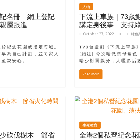
人物
記名冊 網上登記
下流上車族｜73歲
與親屬跟進
講定身後事 支持
October 27, 2022
綠色
放於紀念花園或指定海域。
TVB台慶劇《下流上車
預早為自己計劃，並向家人
(鮑姐) 今次唔做慈母角
，至親安心。
唔少對罵戲分，大曬影后
Read more
生死教育
少砍伐樹木 節省
全港2個私營紀念