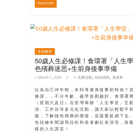
結
Read more
伴
歷
險
踏
入
50
歲
生死教育
以
50歲人生必修課！食環署「人生
後，
色殯葬迷思+生前身後事準備
迎
,
,
March 1, 2025
免費活動
綠色殯葬
身後事
來
人
以為自己仲年輕，未到考慮身後事的時候？
生
修課」，不分年齡，越早規劃越好。食環署將於2
下
（星期六及日）在荃灣舉辦「人生學堂」互
半
演、工作坊等多元化活動，讓大家以輕鬆平
場，
義，了解綠色殯葬的價值，並讓愛延續下去
金
包括繪本閱讀馬拉松和長者劇社表演等，鼓
銀
樣的人生課堂！