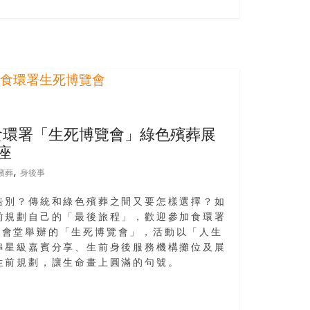
食環署「生死博覽會」綠色殯葬展
座
,
殯葬
身後事
告別？傳統和綠色殯葬之間又要怎樣選擇？如
前規劃自己的「最後旅程」，歡迎參加食環署
塘社區會堂舉辦的「生死博覽會」，活動以「人生
串星級嘉賓分享、生前身後服務機構攤位及展
生前規劃，讓生命畫上圓滿的句號。