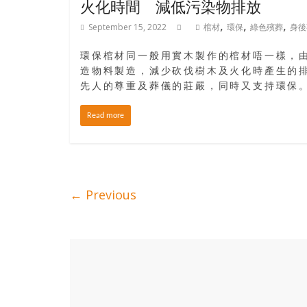
火化時間 減低污染物排放
,
,
,
September 15, 2022
棺材
環保
綠色殯葬
身後
環保棺材同一般用實木製作的棺材唔一樣，
造物料製造，減少砍伐樹木及火化時產生的
先人的尊重及葬儀的莊嚴，同時又支持環保
Read more
← Previous