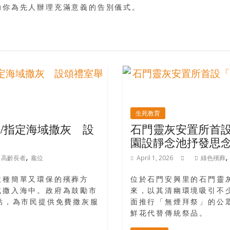
助你為先人辦理充滿意義的告別儀式。
生死教育
/指定海域撒灰 設
石門靈灰安置所首
園設靜念池抒發思
,
,
高齡長者
龕位
April 1, 2026
綠色殯葬
依種簡單又環保的殯葬方
位於石門安興里的石門靈
或撒入海中。政府為鼓勵市
來，以其清幽環境吸引不
點，為市民提供免費撒灰服
面推行「無煙拜祭」的公
鮮花代替傳統祭品。