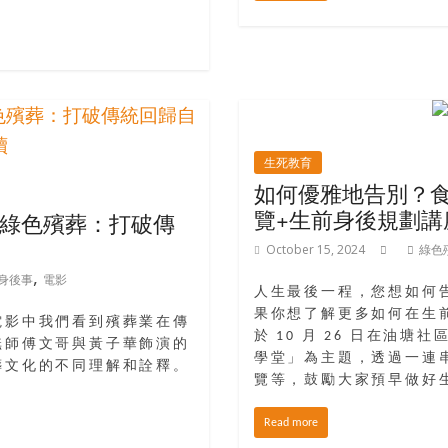
生死教育
如何優雅地告別？
覽+生前身後規劃講
綠色殯葬：打破傳
October 15, 2024
綠色
,
身後事
電影
人生最後一程，您想如何
果你想了解更多如何在生
電影中我們看到殯葬業在傳
於 10 月 26 日在油
嘸師傅文哥與黃子華飾演的
學堂」為主題，透過一連
葬文化的不同理解和詮釋。
覽等，鼓勵大家預早做好
Read more