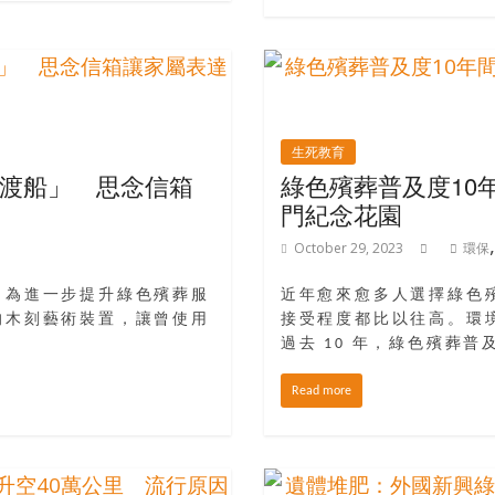
生死教育
渡船」 思念信箱
綠色殯葬普及度10年
門紀念花園
October 29, 2023
環保
。為進一步提升綠色殯葬服
近年愈來愈多人選擇綠色
的木刻藝術裝置，讓曾使用
接受程度都比以往高。環
過去 10 年，綠色殯葬普
Read more