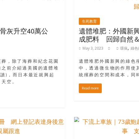
生死教育
骨灰升空40萬公
遺體堆肥：外國新
成肥料 回歸自然
,
May 3, 2023
環保
綠色
殯葬，除了海葬和紀念花園
遺體堆肥外國新興的綠色
如之前介紹過美國的遺體堆
中，透過微生物的作用使
閱讀)，而日本最近就興起
統殯葬的空間和成本，同
向天空。
Read more