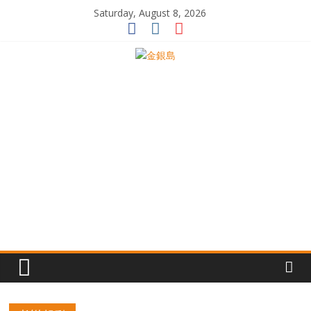
Skip
Saturday, August 8, 2026
to
content
一
起
追
尋
生
命
的