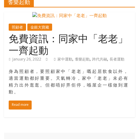
耆樂起動
寶
藏
照顧者
金銀大寶藏
免費資訊：同家中「老老」
一齊起動
金
銀
,
,
,
January 26, 2022
家中運動
耆樂起動
跨代共融
長者運動
島
共
身為照顧者，要照顧家中「老老」嘅起居飲食以外，
享
適當運動都好重要。天氣轉冷，家中「老老」未必有
共
精力出外逛逛。但都唔好畀佢停，喺屋企一樣做到運
樂
動。
共
創
Read more
人
生
下
半