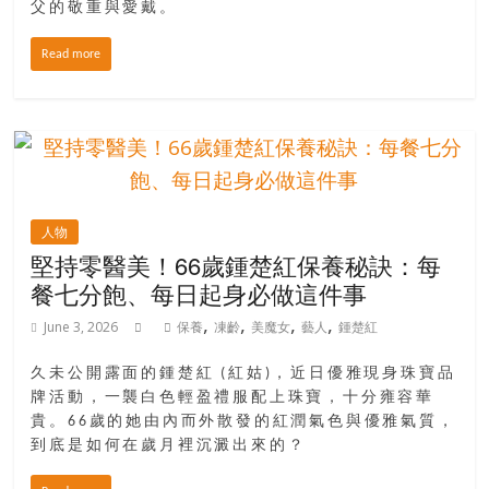
父的敬重與愛戴。
找
尋
Read more
樂
齡
寶
藏。
一
同
抱
人物
著
堅持零醫美！66歲鍾楚紅保養秘訣：每
樂
餐七分飽、每日起身必做這件事
觀
,
,
,
,
積
June 3, 2026
保養
凍齡
美魔女
藝人
鍾楚紅
極
久未公開露面的鍾楚紅 (紅姑)，近日優雅現身珠寶品
的
牌活動，一襲白色輕盈禮服配上珠寶，十分雍容華
態
貴。66歲的她由內而外散發的紅潤氣色與優雅氣質，
度，
到底是如何在歲月裡沉澱出來的？
迎
接