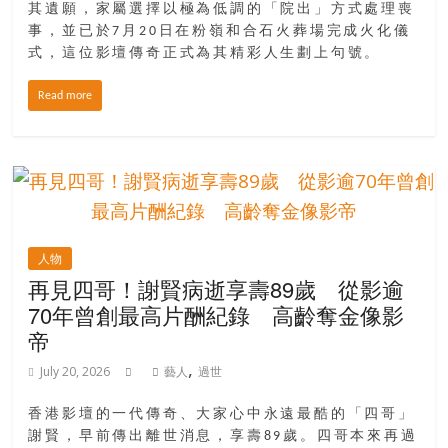
其遺願，家屬選擇以極為低調的「院出」方式處理喪
場
事，並已於7月20日在粉嶺和合石火葬場完成火化儀
結
式，這位影壇傳奇正式為其精彩人生劃上句號。
伴
歷
Read more
險
踏
入
50
歲
以
後，
人物
再見四哥！謝賢病逝享壽89歲 從影逾
迎
來
70年曾創最高片酬紀錄 高齡奪金像影
人
帝
生
,
July 20, 2026
藝人
過世
下
半
香港影壇的一代傳奇、大家心中永遠最酷的「四哥」
場，
謝賢，早前傳出離世消息，享壽89歲。四哥本來再過