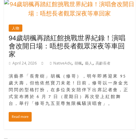
人物
94歲胡楓再踏紅館挑戰世界紀錄！演唱
會改開日場：唔想長者觀眾深夜等車回
家
,
,
,
April 24, 2026
NativeAdv
胡楓
藝人
高齡長者
演藝界「長青樹」胡楓（修哥），明年即將迎來 95
歲大壽，但他依然寶刀未老！日前，修哥以一身金光
閃閃的型格打扮，在多位美女陪伴下出席記者會，正
式宣布將於 6 月 7 日（星期日）再次登上紅館舞
台，舉行「修哥九五至尊無限楓騷演唱會」。
Read more