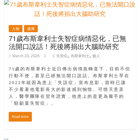
人物
健康
71歲布斯韋利士失智症病情惡化，已無
法開口說話！死後將捐出大腦助研究
,
,
March 20, 2026
失智症
布斯韋利士
藝人
71歲的布斯韋利士近日傳出病情急轉直下，目前不但
行動不便，甚至已經無法開口說話。布斯韋利士早在
2022年就因為患上「失語症」宣布息影，當時已讓
不少看著他電影長大的影迷感到惋惜。可惜天意弄
人，醫學團隊在翌年證實，他患上的是更為棘手的
「額顳葉失智症」。
Read more