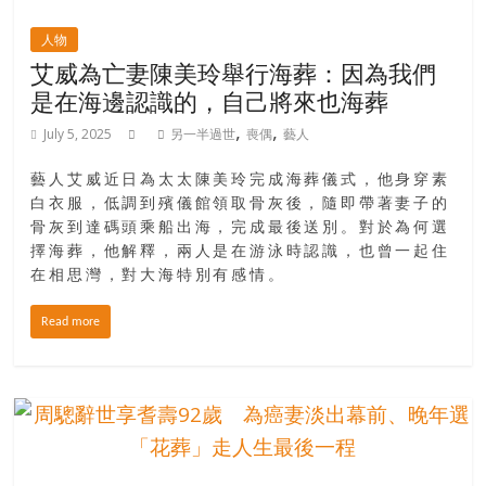
人物
艾威為亡妻陳美玲舉行海葬：因為我們
是在海邊認識的，自己將來也海葬
,
,
July 5, 2025
另一半過世
喪偶
藝人
藝人艾威近日為太太陳美玲完成海葬儀式，他身穿素
白衣服，低調到殯儀館領取骨灰後，隨即帶著妻子的
骨灰到達碼頭乘船出海，完成最後送別。對於為何選
擇海葬，他解釋，兩人是在游泳時認識，也曾一起住
在相思灣，對大海特別有感情。
Read more