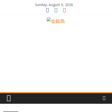
Skip
Sunday, August 9, 2026
to
content
一
起
追
尋
生
命