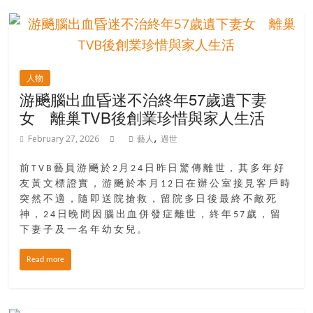
人物
游飈腦出血昏迷不治終年57歲遺下妻
女 離巢TVB後創業珍惜與家人生活
,
February 27, 2026
藝人
過世
前TVB藝員游飈於2月24日昨日驚傳離世，其多年好
友黃文標證實，游飈於本月12日在辦公室接見客戶時
突然不適，隨即送院搶救，留院多日後最終不敵死
神，24日晚間因腦出血併發症離世，終年57歲，留
下妻子及一名年幼女兒。
Read more