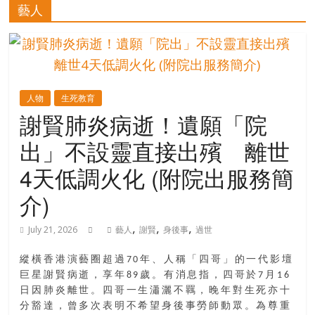
的
藝人
寶
藏
人物
生死教育
金
謝賢肺炎病逝！遺願「院
銀
出」不設靈直接出殯 離世
島
共
4天低調火化 (附院出服務簡
享
共
介)
樂
,
,
,
共
July 21, 2026
藝人
謝賢
身後事
過世
創
人
縱橫香港演藝圈超過70年、人稱「四哥」的一代影壇
巨星謝賢病逝，享年89歲。有消息指，四哥於7月16
生
日因肺炎離世。四哥一生瀟灑不羈，晚年對生死亦十
下
分豁達，曾多次表明不希望身後事勞師動眾。為尊重
半