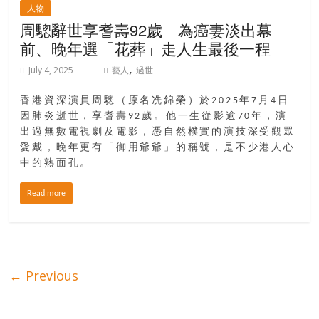
人物
周驄辭世享耆壽92歲 為癌妻淡出幕
前、晚年選「花葬」走人生最後一程
,
July 4, 2025
藝人
過世
香港資深演員周驄（原名冼錦榮）於2025年7月4日
因肺炎逝世，享耆壽92歲。他一生從影逾70年，演
出過無數電視劇及電影，憑自然樸實的演技深受觀眾
愛戴，晚年更有「御用爺爺」的稱號，是不少港人心
中的熟面孔。
Read more
← Previous