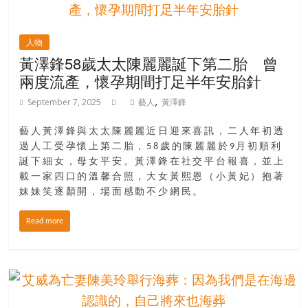
人物
黃澤鋒58歲太太陳麗麗誕下第二胎 曾
兩度流產，懷孕期間打足半年安胎針
,
September 7, 2025
藝人
黃澤鋒
藝人黃澤鋒與太太陳麗麗近日迎來喜訊，二人年初透
過人工受孕懷上第二胎，58歲的陳麗麗於9月初順利
誕下細女，母女平安。黃澤鋒在社交平台報喜，並上
載一家四口的溫馨合照，大女黃熙恩（小黃妃）抱著
妹妹笑逐顏開，場面感動不少網民。
Read more