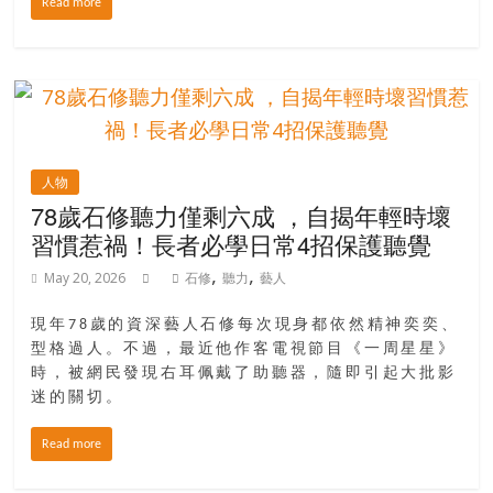
Read more
豐
盛
的
第
二
人
生。
人物
78歲石修聽力僅剩六成 ，自揭年輕時壞
習慣惹禍！長者必學日常4招保護聽覺
,
,
May 20, 2026
石修
聽力
藝人
現年78歲的資深藝人石修每次現身都依然精神奕奕、
型格過人。不過，最近他作客電視節目《一周星星》
時，被網民發現右耳佩戴了助聽器，隨即引起大批影
迷的關切。
Read more