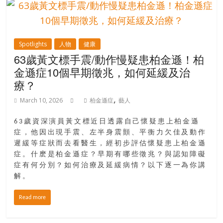
Spotlights
人物
健康
63歲黃文標手震/動作慢疑患柏金遜！柏
金遜症10個早期徵兆，如何延緩及治
療？
,
March 10, 2026
柏金遜症
藝人
63歲資深演員黃文標近日透露自己懷疑患上柏金遜
症，他因出現手震、左半身震顫、平衡力欠佳及動作
遲緩等症狀而去看醫生，經初步評估懷疑患上柏金遜
症。什麽是柏金遜症？早期有哪些徵兆？與認知障礙
症有何分別？如何治療及延緩病情？以下逐一為你講
解。
Read more