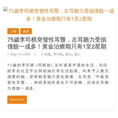
人物
健康
75歲李司棋突發性耳聾，左耳聽力受損
僅餘一成多！黃金治療期只有1至2星期
,
,
,
May 14, 2026
失聰
李司棋
聽力
藝人
75歲的李司棋 (司棋姐) 近年過著半退休生活，但仍
經常在社交平台與粉絲分享生活點滴。向來予人樂天
感覺的她，原來飽受聽力退化困擾，左耳患「中級突
發性耳聾」，神經系統性退化不可逆轉，目前左耳聽
力僅餘一成多。
Read more