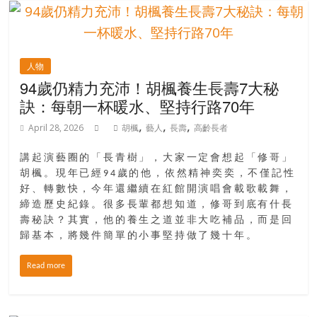
人物
94歲仍精力充沛！胡楓養生長壽7大秘
訣：每朝一杯暖水、堅持行路70年
,
,
,
April 28, 2026
胡楓
藝人
長壽
高齡長者
講起演藝圈的「長青樹」，大家一定會想起「修哥」
胡楓。現年已經94歲的他，依然精神奕奕，不僅記性
好、轉數快，今年還繼續在紅館開演唱會載歌載舞，
締造歷史紀錄。很多長輩都想知道，修哥到底有什長
壽秘訣？其實，他的養生之道並非大吃補品，而是回
歸基本，將幾件簡單的小事堅持做了幾十年。
Read more