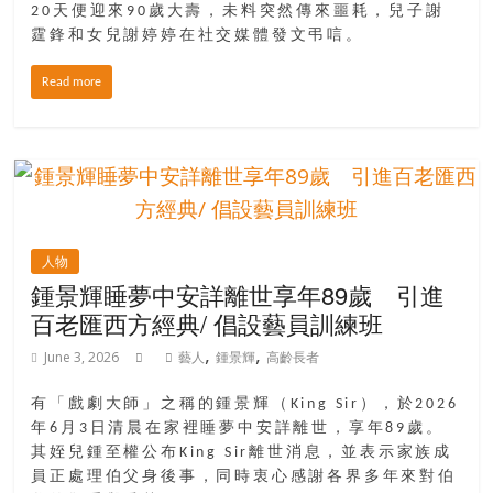
金
20天便迎來90歲大壽，未料突然傳來噩耗，兒子謝
銀
霆鋒和女兒謝婷婷在社交媒體發文弔唁。
島
邀
Read more
請
各
位
金
齡
銀
人物
髮
鍾景輝睡夢中安詳離世享年89歲 引進
的
百老匯西方經典/ 倡設藝員訓練班
大
人
,
,
June 3, 2026
藝人
鍾景輝
高齡長者
們
結
有「戲劇大師」之稱的鍾景輝（King Sir），於2026
伴
年6月3日清晨在家裡睡夢中安詳離世，享年89歲。
歷
其姪兒鍾至權公布King Sir離世消息，並表示家族成
險，
員正處理伯父身後事，同時衷心感謝各界多年來對伯