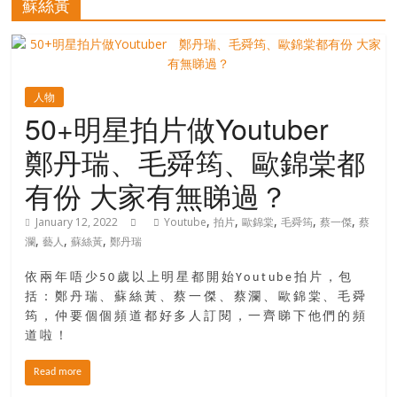
蘇絲黃
寶
藏
人物
50+明星拍片做Youtuber
金
鄭丹瑞、毛舜筠、歐錦棠都
銀
島
有份 大家有無睇過？
共
享
,
,
,
,
,
January 12, 2022
Youtube
拍片
歐錦棠
毛舜筠
蔡一傑
蔡
共
,
,
,
瀾
藝人
蘇絲黃
鄭丹瑞
樂
共
依兩年唔少50歲以上明星都開始Youtube拍片，包
括：鄭丹瑞、蘇絲黃、蔡一傑、蔡瀾、歐錦棠、毛舜
創
筠，仲要個個頻道都好多人訂閱，一齊睇下他們的頻
人
道啦！
生
下
Read more
半