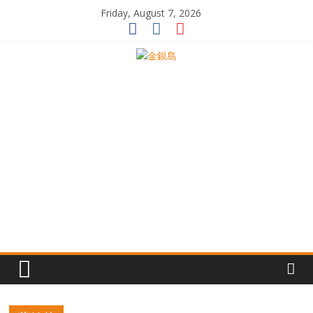
Skip
Friday, August 7, 2026
to
content
一
起
追
尋
生
命
的