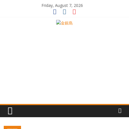
Skip
Friday, August 7, 2026
to
content
一
起
追
尋
生
命
的