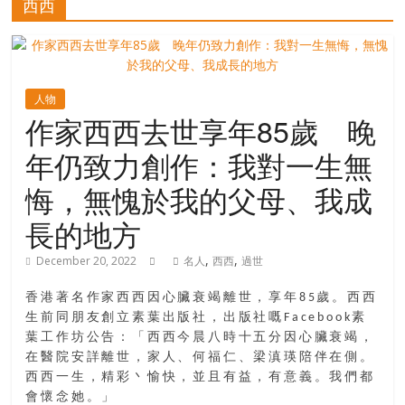
西西
寶
藏
人物
作家西西去世享年85歲 晚
金
年仍致力創作：我對一生無
銀
島
悔，無愧於我的父母、我成
共
享
長的地方
共
,
,
December 20, 2022
名人
西西
過世
樂
共
香港著名作家西西因心臟衰竭離世，享年85歲。西西
創
生前同朋友創立素葉出版社，出版社嘅Facebook素
人
葉工作坊公告：「西西今晨八時十五分因心臟衰竭，
生
在醫院安詳離世，家人、何福仁、梁滇瑛陪伴在側。
下
西西一生，精彩丶愉快，並且有益，有意義。我們都
半
會懷念她。」