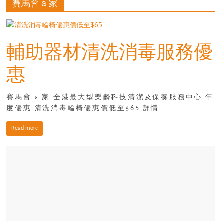
賽馬會 a 家
寶
輔助器材清洗消毒服務優
藏
惠
金
銀
島
賽馬會 a 家 全港最大型樂齡科技清潔及保養服務中心 年
共
度優惠 清洗消毒輪椅優惠價低至$65 詳情
享
Read more
共
樂
共
創
人
生
下
半