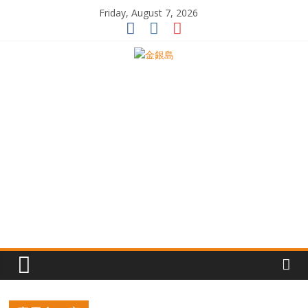
Skip
Friday, August 7, 2026
to
content
一
起
追
尋
生
命
的