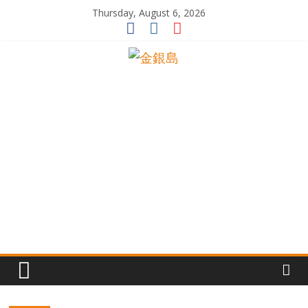
Skip
Thursday, August 6, 2026
to
content
一
起
追
尋
生
命