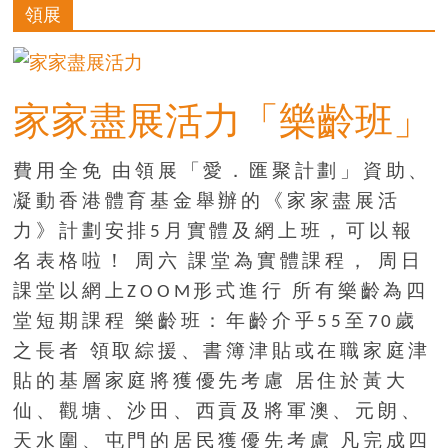
的
領展
寶
藏
家家盡展活力「樂齡班」
金
費用全免 由領展「愛．匯聚計劃」資助、
銀
凝動香港體育基金舉辦的《家家盡展活
島
共
力》計劃安排5月實體及網上班，可以報
享
名表格啦！ 周六 課堂為實體課程， 周日
共
課堂以網上ZOOM形式進行 所有樂齡為四
樂
堂短期課程 樂齡班：年齡介乎55至70歲
共
創
之長者 領取綜援、書簿津貼或在職家庭津
人
貼的基層家庭將獲優先考慮 居住於黃大
生
仙、觀塘、沙田、西貢及將軍澳、元朗、
下
天水圍、屯門的居民獲優先考慮 凡完成四
半