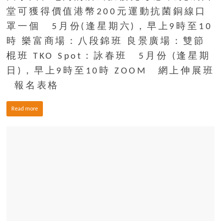
場
堂可獲得價值港幣200元運動抗菌銅線口
結
罩一個 5月份(逢星期六)，早上9時至10
伴
時 樂富商場：八段錦班 良景廣場：雙節
歷
棍班 TKO Spot：詠春班 5月份 (逢星期
險
踏
日)，早上9時至10時 ZOOM 網上伸展班
入
報名表格
50
歲
Read more
以
後，
迎
來
人
生
下
半
場，