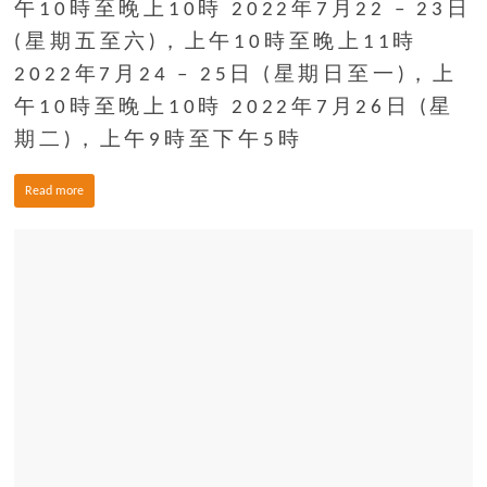
午10時至晚上10時 2022年7月22 – 23日
場
(星期五至六)，上午10時至晚上11時
結
伴
2022年7月24 – 25日 (星期日至一)，上
歷
午10時至晚上10時 2022年7月26日 (星
險
期二)，上午9時至下午5時
踏
入
Read more
50
歲
以
後，
迎
來
人
生
下
半
場，