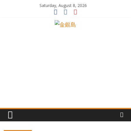
Skip
Saturday, August 8, 2026
to
content
一
起
追
尋
生
命