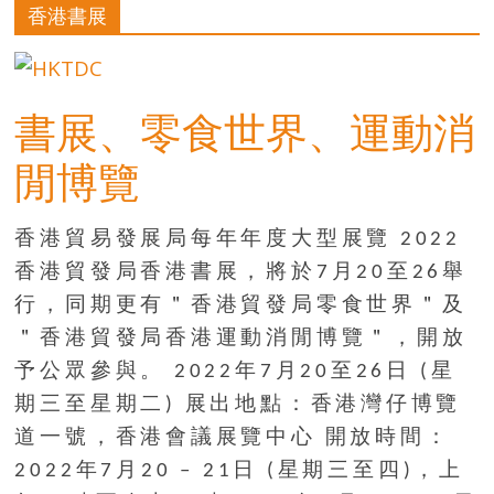
的
香港書展
寶
藏
書展、零食世界、運動消
閒博覽
金
銀
島
香港貿易發展局每年年度大型展覽 2022
共
香港貿發局香港書展，將於7月20至26舉
享
共
行，同期更有＂香港貿發局零食世界＂及
樂
＂香港貿發局香港運動消閒博覽＂，開放
共
予公眾參與。 2022年7月20至26日 (星
創
期三至星期二) 展出地點：香港灣仔博覽
人
生
道一號，香港會議展覽中心 開放時間：
下
2022年7月20 – 21日 (星期三至四)，上
半