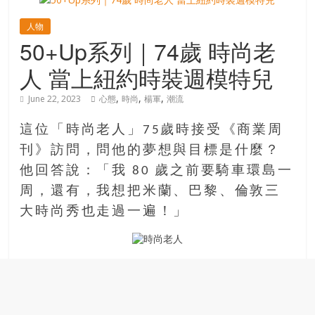
寶
人物
50+Up系列｜74歲 時尚老
藏
人 當上紐約時裝週模特兒
,
,
,
June 22, 2023
心態
時尚
楊軍
潮流
金
銀
這位「時尚老人」75歲時接受《商業周
島
刊》訪問，問他的夢想與目標是什麼？
共
享
他回答說：「我 80 歲之前要騎車環島一
共
周，還有，我想把米蘭、巴黎、倫敦三
樂
大時尚秀也走過一遍！」
共
創
人
生
下
半