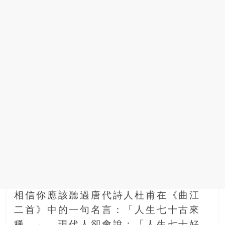
場
結
伴
歷
險
踏
入
50
歲
以
後，
迎
來
人
生
下
相信你應該聽過唐代詩人杜甫在《曲江
半
場，
二首》中的一句名言：「人生七十古來
金