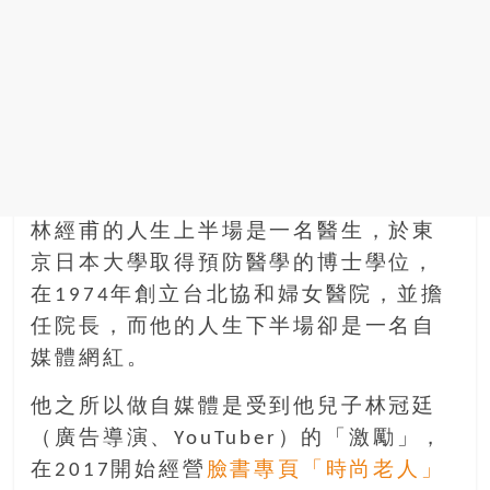
找
尋
樂
齡
寶
藏。
一
同
抱
林經甫的人生上半場是一名醫生，於東
著
京日本大學取得預防醫學的博士學位，
樂
觀
在1974年創立台北協和婦女醫院，並擔
積
任院長，而他的人生下半場卻是一名自
極
媒體網紅。
的
態
他之所以做自媒體是受到他兒子林冠廷
度，
（廣告導演、YouTuber）的「激勵」，
迎
在2017開始經營
臉書專頁「時尚老人」
接