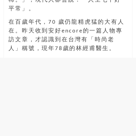
稀。」，現代人卻會說：「人生七十好
銀
平常」。
島
邀
在百歲年代，70 歲仍龍精虎猛的大有人
請
在。昨天收到安好encore的一篇人物專
各
訪文章，才認識到在台灣有「時尚老
位
人」稱號，現年78歲的林經甫醫生。
金
齡
銀
髮
的
大
人
們
結
伴
歷
險，