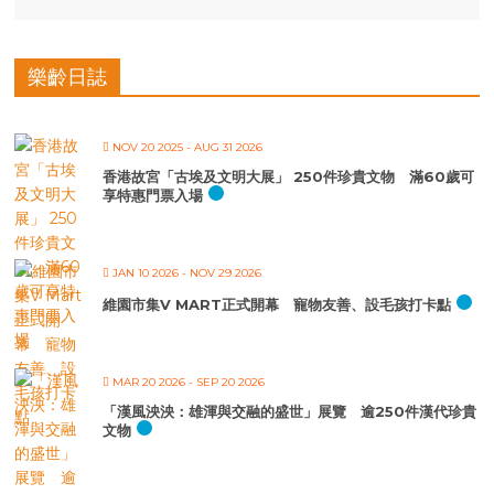
樂齡日誌
NOV 20 2025
- AUG 31 2026
香港故宮「古埃及文明大展」 250件珍貴文物 滿60歲可
享特惠門票入場
JAN 10 2026
- NOV 29 2026
維園市集V MART正式開幕 寵物友善、設毛孩打卡點
MAR 20 2026
- SEP 20 2026
「漢風泱泱：雄渾與交融的盛世」展覽 逾250件漢代珍貴
文物