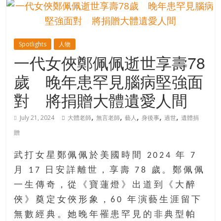
的
寶
Spotlights
人物
藏
一代女俠鄭佩佩逝世享壽78
歲 晚年患罕見腦病堅強面
金
銀
對 將捐贈大體遺愛人間
島
共
,
,
,
,
,
July 21, 2024
大體老師
無言老師
藝人
身後事
過世
遺體捐
享
贈
共
樂
武打女星鄭佩佩於美國時間 2024 年 7
共
月 17 日安詳離世，享壽 78 歲。鄭佩佩
創
人
一生傳奇，從《寶蓮燈》出道到《大醉
生
俠》奠定女俠形象，60 年演藝生涯留下
下
無數經典。她晚年罹患罕見的非典型帕
半