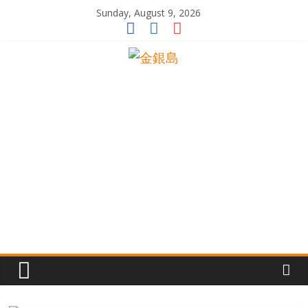
Skip
Sunday, August 9, 2026
to
content
一
起
追
尋
生
命