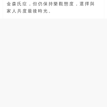
金森氏症，但仍保持樂觀態度，選擇與
場
結
家人共度最後時光。
伴
歷
險
踏
入
50
歲
以
後，
迎
來
人
生
下
半
場，