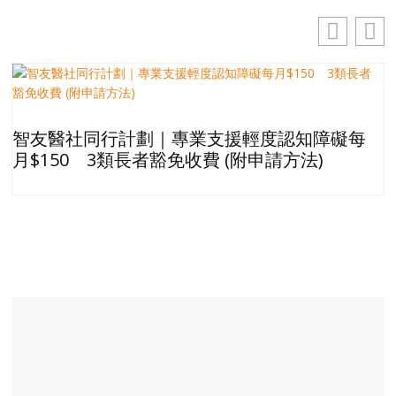
智友醫社同行計劃｜專業支援輕度認知障礙每
月$150 3類長者豁免收費 (附申請方法)