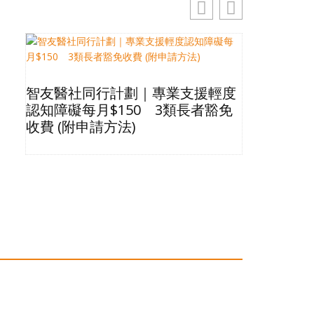
智友醫社同行計劃｜專業支援輕度
2026長
認知障礙每月$150 3類長者豁免
星級酒店Bu
收費 (附申請方法)
格清單