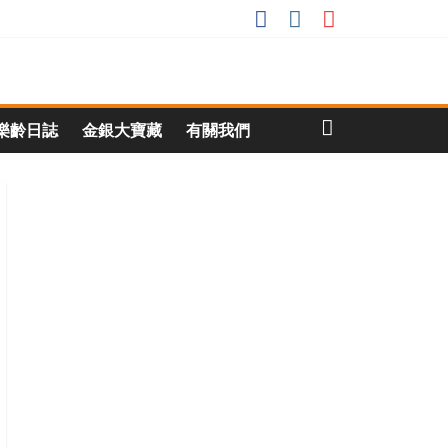
樂齡日誌
金銀大寶藏
有關我們