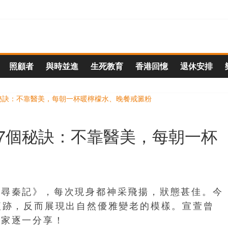
照顧者
與時並進
生死教育
香港回憶
退休安排
」7個秘訣：不靠醫美，每朝一杯
《尋秦記》，每次現身都神采飛揚，狀態甚佳。今
痕跡，反而展現出自然優雅變老的模樣。宣萱曾
大家逐一分享！