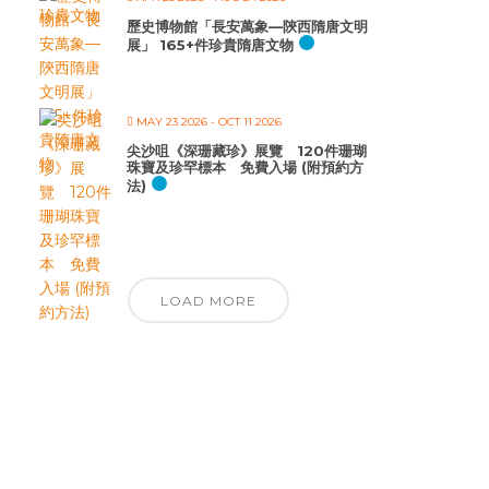
歷史博物館「長安萬象—陝西隋唐文明
展」 165+件珍貴隋唐文物
MAY 23 2026
- OCT 11 2026
尖沙咀《深珊藏珍》展覽 120件珊瑚
珠寶及珍罕標本 免費入場 (附預約方
法)
LOAD MORE