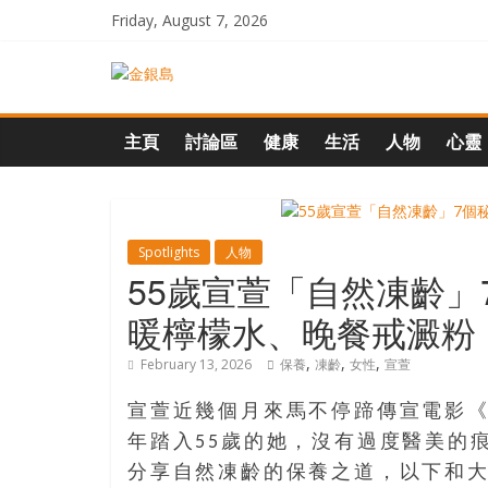
Skip
Friday, August 7, 2026
to
content
一
起
主頁
討論區
健康
生活
人物
心靈
追
尋
Spotlights
人物
55歲宣萱「自然凍齡
生
暖檸檬水、晚餐戒澱粉
,
,
,
February 13, 2026
保養
凍齡
女性
宣萱
命
宣萱近幾個月來馬不停蹄傳宣電影
的
年踏入55歲的她，沒有過度醫美的
分享自然凍齡的保養之道，以下和