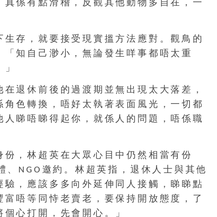
，真係有點滑稽，反觀其他動物多自在，一
下生存，就要接受現實搵方法應對。觀鳥的
，「知自己渺小，無論發生咩事都唔太重
。」
他在退休前後的過渡期並無出現太大落差，
係角色轉換，唔好太執著表面風光，一切都
他人睇唔睇得起你，就係人的問題，唔係職
身份，林超英在大眾心目中仍然相當有份
體、NGO邀約。林超英指，退休人士與其他
經驗，應該多多向外延伸同人接觸，睇睇點
豐富唔等同恃老賣老，要保持開放態度，了
將個心打開，先會開心。」