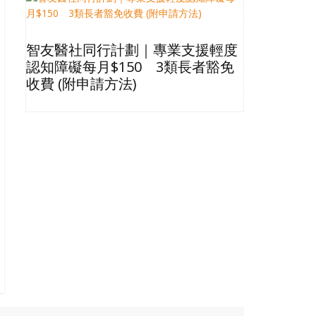
智友醫社同行計劃｜專業支援輕度
2026長
認知障礙每月$150 3類長者豁免
星級酒店Bu
收費 (附申請方法)
格清單