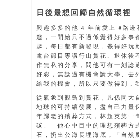
日後最想回歸自然循環裡
興趣多多的他 4 年前愛上 #路邊
趣，一開始只不過係覺得好多事
趣，每日都有新發現，覺得好玩就響
電台節目專講行山賞花。退休後
作無私的分享，問他可有一刻諗
好彩，無諗過有機會讀大學、去
給我的機會，所以只要做得到，
從氣象到觀鳥到賞花，凡係同大
地球的可持續發展，盡自己力量
年歸老的殯葬方式，林超英第一
碳。」他心中目中的理想殯葬方
石，扔出公海長埋海底，「自然