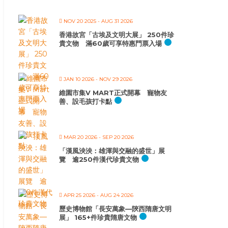
NOV 20 2025
- AUG 31 2026
香港故宮「古埃及文明大展」 250件珍
貴文物 滿60歲可享特惠門票入場
JAN 10 2026
- NOV 29 2026
維園市集V MART正式開幕 寵物友
善、設毛孩打卡點
MAR 20 2026
- SEP 20 2026
「漢風泱泱：雄渾與交融的盛世」展
覽 逾250件漢代珍貴文物
APR 25 2026
- AUG 24 2026
歷史博物館「長安萬象—陝西隋唐文明
展」 165+件珍貴隋唐文物