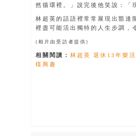
然循環裡。」說完後他笑說：「
林超英的話語裡常常展現出豁達
裡盡可能活出獨特的人生步調，
(相片由受訪者提供)
相關閱讀：
林超英 退休13年樂
樣興趣