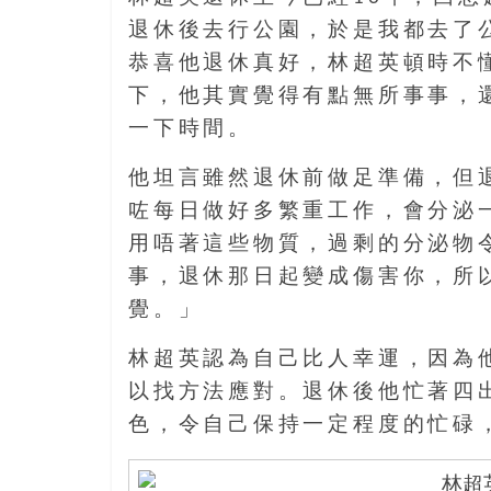
結
伴
退休後去行公園，於是我都去了
歷
恭喜他退休真好，林超英頓時不
險
下，他其實覺得有點無所事事，
踏
一下時間。
入
50
他坦言雖然退休前做足準備，但
歲
以
咗每日做好多繁重工作，會分泌
後，
用唔著這些物質，過剩的分泌物
迎
事，退休那日起變成傷害你，所
來
覺。」
人
生
林超英認為自己比人幸運，因為
下
以找方法應對。退休後他忙著四
半
場，
色，令自己保持一定程度的忙碌
金
銀