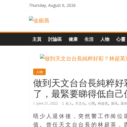
Skip
Thursday, August 6, 2026
to
一
content
起
主頁
討論區
健康
生活
人物
心靈
追
尋
人物
做到天文台台長純粹好
生
了，最緊要睇得低自己
命
,
,
,
,
,
June 21, 2022
名人
天文台
心態
林超英
退休
退
的
唔少人退休後，突然響工作崗位
值。曾任天文台台長的林超英，