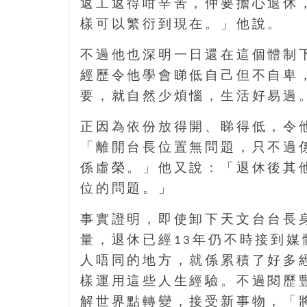
盛
返工返得咁辛苦，仲要擔心退休
的
樣可以繁衍到現在。」他說。
第
二
不過他也深明一日還在這個體制
人
經歷令他學會睇低自己但不自卑
生。
要，就自然少煩惱，生活好易過
正因為依份放得開、睇得低，令
「離開台長位置無問題，只不過
係虛榮。」他又說：「退休後其
位的問題。」
事實證明，即使卸下天文台台長
量，退休已經13年仍不時接到媒
人唔同的地方，就係累積了好多
樣運用這些人生經驗。不過閱歷
解世界點轉變，接受新事物，「