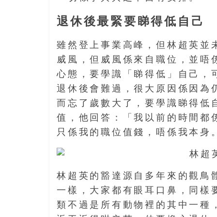
樂
齡
退休後最緊要睇得低自己
寶
藏。
雖然登上事業高峰，但林超英並
一
威風，但威風係來自職位，並唔
同
心態，要學識「睇得低」自己，
抱
退休後會難過，很大原因係因為
著
樂
而忘了歲數大了，要學識睇得低
觀
值，他回答：「我以前的時間都
積
只係我的職位值錢，唔係我本身
極
的
態
度，
林超英的豁達源自多年來的觀鳥
迎
一樣，大家都有眼耳口鼻，同樣
接
類不過是所有動物裡的其中一種
豐