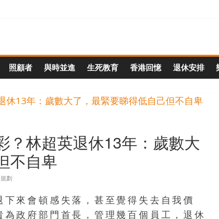
照顧者
與時並進
生死教育
香港回憶
退休安排
彩？林超英退休13年：歲數大
但不自卑
休規劃
退下來會頓感失落，甚至覺得失去自我價
貴為政府部門首長，管理幾百個員工，退休