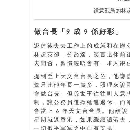
島
邀
鍾意觀鳥的林
請
各
位
做台長「9 成 9 係好彩」
金
齡
退休後失去工作上的成就和在辦
銀
林超英卻十分豁達，笑言退休前
髮
去開會，習慣咗唔會有一堆人跟
的
大
提到登上天文台台長之位，他謙虛
人
鋆只比他年長一歲多，照理來說
們
結
會做台長。但係世事往往叫人意
伴
制，讓公務員選擇延遲退休，而
歷
會當上 6 年天文台台長。他續
險，
星期就返香港，如果繼續讀落去
找
尋
一切似乎冥冥之中自有安排。