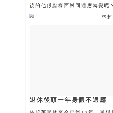
寶
後的他係點樣面對同適應轉變呢
藏
金
銀
島
共
享
共
樂
共
創
人
生
下
退休後頭一年身體不適應
半
場
林超英退休至今已經13年，回