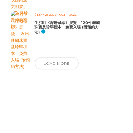
MAY 23 2026
- OCT 11 2026
尖沙咀《深珊藏珍》展覽 120件珊瑚
珠寶及珍罕標本 免費入場 (附預約方
法)
LOAD MORE