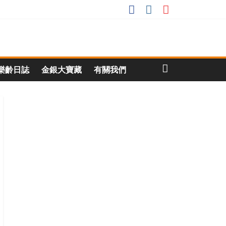
樂齡日誌
金銀大寶藏
有關我們