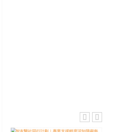
優先訂閱電子報
免費獲取50+精選資訊
掌握最新動向 一起追尋生命的寶藏
電郵地址
訂閱
你的電郵地址