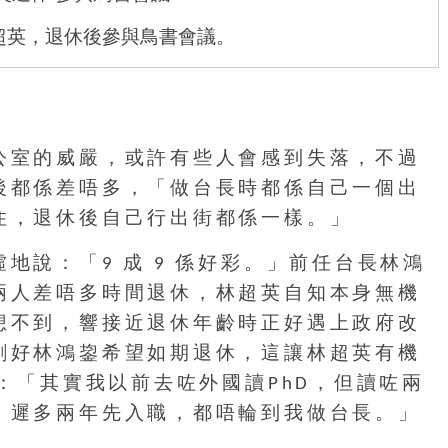
超英，退休後參與鳥書會議。
公室的威嚴，或許有些人會感到失落，不過
後都係差唔多，「做台長時都係自己一個出
住，退休後自己行出街都係一樣。」
地說：「9 成 9 係好彩。」前任台長林鴻
兩人差唔多時間退休，林超英自知本身無機
想不到，響接近退休年齡時正好遇上政府改
剛好林鴻鋆希望如期退休，這讓林超英有機
說：「其實我以前去咗外國讀PhD，但讀咗兩
，遲多兩年先入職，都唔輪到我做台長。」