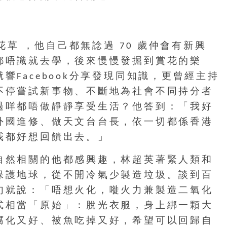
花草 ，他自己都無諗過 70 歲仲會有新興
都唔識就去學，後來慢慢發掘到賞花的樂
Facebook分享發現同知識，更曾經主持
不停嘗試新事物、不斷地為社會不同持分者
過咩都唔做靜靜享受生活？他答到：「我好
外國進修、做天文台台長，依一切都係香港
我都好想
回饋出去。」
自然相關的他都感興趣，林超英著緊人類和
保護地球，從不開冷氣少製造垃圾。談到百
句就說：「唔想火化，嘥火力兼製造二氧化
式相當「原始」：脫光衣服，身上綁一顆大
腐化又好、被魚吃掉又好，希望可以回歸自