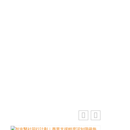
優先訂閱電子報
免費獲取50+精選資訊
掌握最新動向 一起追尋生命的寶藏
電郵地址
訂閱
你的電郵地址