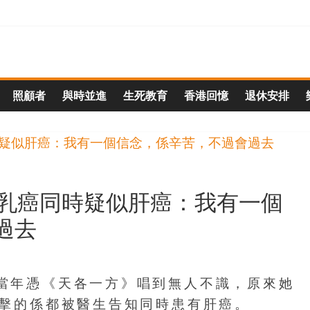
照顧者
與時並進
生死教育
香港回憶
退休安排
實乳癌同時疑似肝癌：我有一個
過去
，當年憑《天各一方》唱到無人不識，原來她
打擊的係都被醫生告知同時患有肝癌。