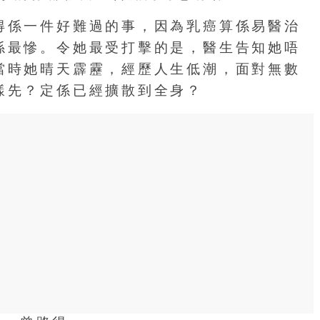
得係一件好難過的事，因為乳癌算係易醫治
係最慘。令她最受打擊的是，醫生告知她唔
當時她晴天霹靂，經歷人生低潮，面對無數
樣先？定係已經擴散到全身？