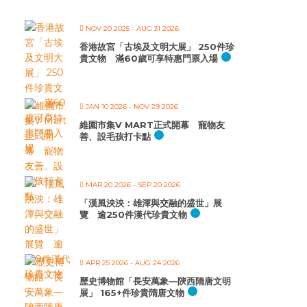
NOV 20 2025
- AUG 31 2026
香港故宮「古埃及文明大展」 250件珍
貴文物 滿60歲可享特惠門票入場
JAN 10 2026
- NOV 29 2026
維園市集V MART正式開幕 寵物友
善、設毛孩打卡點
MAR 20 2026
- SEP 20 2026
「漢風泱泱：雄渾與交融的盛世」展
覽 逾250件漢代珍貴文物
APR 25 2026
- AUG 24 2026
歷史博物館「長安萬象—陝西隋唐文明
展」 165+件珍貴隋唐文物