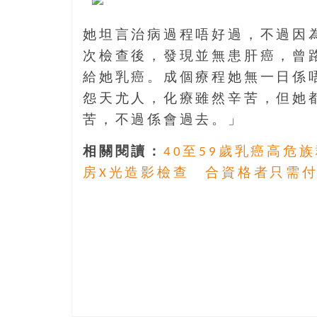
結
伴
歷
她坦言治病過程唔好過，不過因
險
次檢查後，發現並無患肝癌，曾
踏
給她乳癌。成個療程她無一日係
入
怨天尤人，化療雖然辛苦，但她
50
歲
苦，不過係會過去。」
以
相關閱讀：
40至59歲乳癌高危
後，
迎
房X光造影檢查 合資格者只需付$
來
人
生
下
半
場，
金
銀