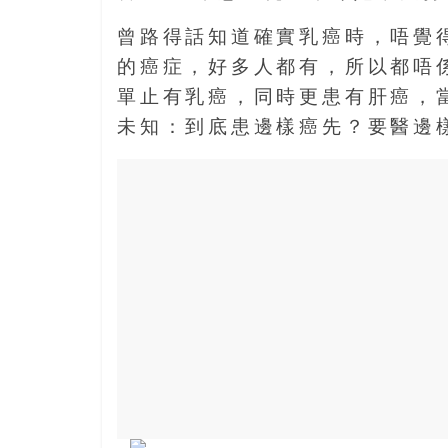
寶
曾路得話知道確實乳癌時，唔覺
藏
的癌症，好多人都有，所以都唔
單止有乳癌，同時更患有肝癌，
金
未知：到底患邊樣癌先？要醫邊
銀
島
共
享
共
樂
共
創
人
生
下
半
場