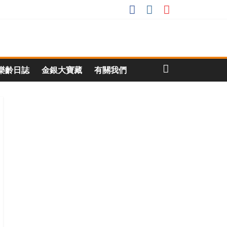
樂齡日誌
金銀大寶藏
有關我們