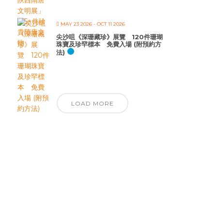
MAY 23 2026
- OCT 11 2026
尖沙咀《深珊藏珍》展覽 120件珊瑚
珠寶及珍罕標本 免費入場 (附預約方
法)
LOAD MORE