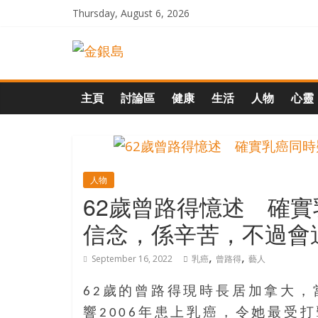
Skip
Thursday, August 6, 2026
to
一
content
起
主頁
討論區
健康
生活
人物
心靈
追
尋
人物
62歲曾路得憶述 確
生
信念，係辛苦，不過會
命
,
,
September 16, 2022
乳癌
曾路得
藝人
的
62歲的曾路得現時長居加拿大
響2006年患上乳癌，令她最受