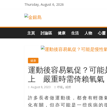
Skip
Thursday, August 6, 2026
to
一
content
起
主頁
討論區
健康
生活
人物
心靈
追
尋
健康
運動後容易氣促？可能
生
上 嚴重時需倚賴氧氣
命
,
August 8, 2023
呼吸
戒煙
的
許多長者做運動後，都會有輕微
化有關，但亦可能是一些疾病的