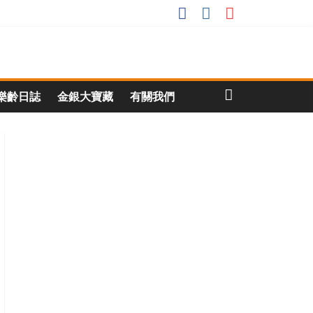
樂齡日誌
金銀大寶藏
有關我們