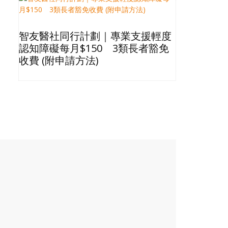
智友醫社同行計劃｜專業支援輕度
2026長
認知障礙每月$150 3類長者豁免
星級酒店Bu
收費 (附申請方法)
格清單