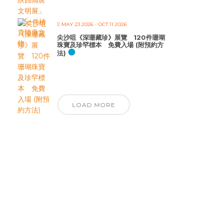
MAY 23 2026
- OCT 11 2026
尖沙咀《深珊藏珍》展覽 120件珊瑚
珠寶及珍罕標本 免費入場 (附預約方
法)
LOAD MORE