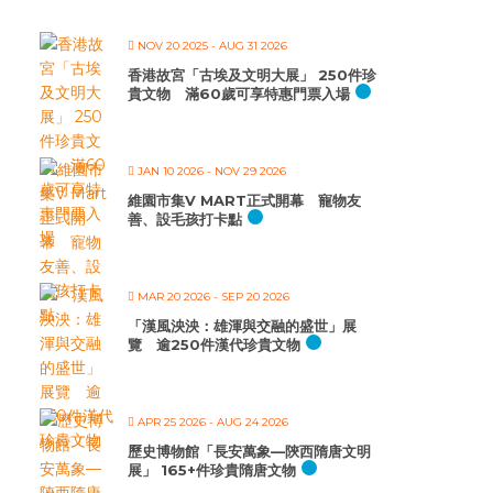
NOV 20 2025
- AUG 31 2026
香港故宮「古埃及文明大展」 250件珍
貴文物 滿60歲可享特惠門票入場
JAN 10 2026
- NOV 29 2026
維園市集V MART正式開幕 寵物友
善、設毛孩打卡點
MAR 20 2026
- SEP 20 2026
「漢風泱泱：雄渾與交融的盛世」展
覽 逾250件漢代珍貴文物
APR 25 2026
- AUG 24 2026
歷史博物館「長安萬象—陝西隋唐文明
展」 165+件珍貴隋唐文物