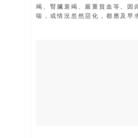
寶
竭、腎臟衰竭、嚴重貧血等。因
藏
喘，或情況忽然惡化，都應及早
金
銀
島
共
享
共
樂
共
創
人
生
下
半
場