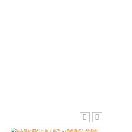
優先訂閱電子報
免費獲取50+精選資訊
掌握最新動向 一起追尋生命的寶藏
電郵地址
訂閱
你的電郵地址