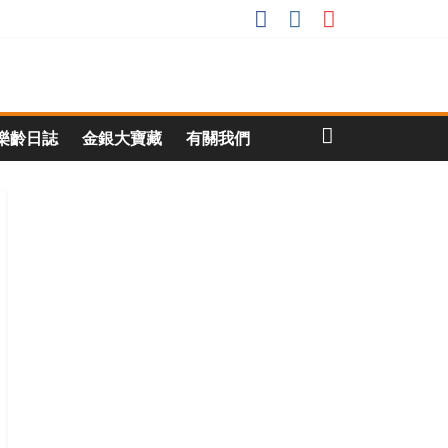
樂齡日誌
金銀大寶藏
有關我們