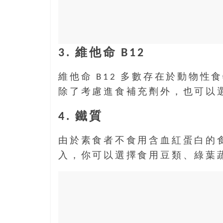
樂
齡
寶
藏。
3. 維他命 B12
一
同
維他命 B12 多數存在於動物性
抱
著
除了考慮進食補充劑外，也可以
樂
4. 鐵質
觀
積
極
由於素食者不食用含血紅蛋白的
的
入，你可以選擇食用豆類、綠葉
態
度，
迎
接
豐