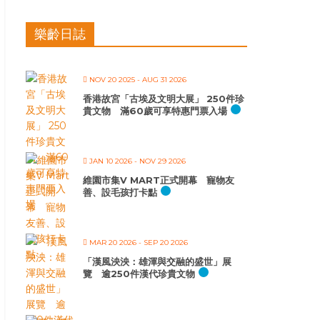
樂齡日誌
NOV 20 2025
- AUG 31 2026
香港故宮「古埃及文明大展」 250件珍
貴文物 滿60歲可享特惠門票入場
JAN 10 2026
- NOV 29 2026
維園市集V MART正式開幕 寵物友
善、設毛孩打卡點
MAR 20 2026
- SEP 20 2026
「漢風泱泱：雄渾與交融的盛世」展
覽 逾250件漢代珍貴文物