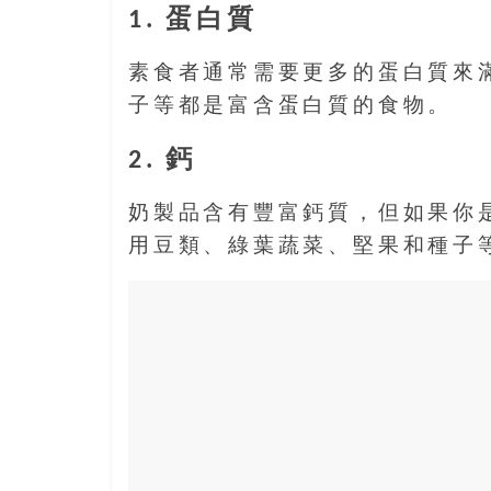
島
1. 蛋白質
邀
請
素食者通常需要更多的蛋白質來
各
子等都是富含蛋白質的食物。
位
金
2. 鈣
齡
銀
奶製品含有豐富鈣質，但如果你
髮
的
用豆類、綠葉蔬菜、堅果和種子
大
人
們
結
伴
歷
險，
找
尋