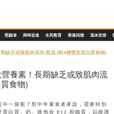
照顧者
與時並進
生死教育
香港回憶
退休安排
大營養素！長期缺乏或致肌肉流
白質食物)
其中一個呢？對中年素食者來說，需要特別
蛋白質、鈣、維他命 B12 和鐵質，以維護