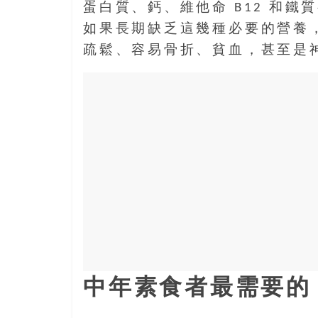
結
蛋白質、鈣、維他命 B12 和
伴
如果長期缺乏這幾種必要的營養
歷
疏鬆、容易骨折、貧血，甚至是
險
踏
入
50
歲
以
後，
迎
來
人
生
下
半
場，
中年素食者最需要的 
金
銀