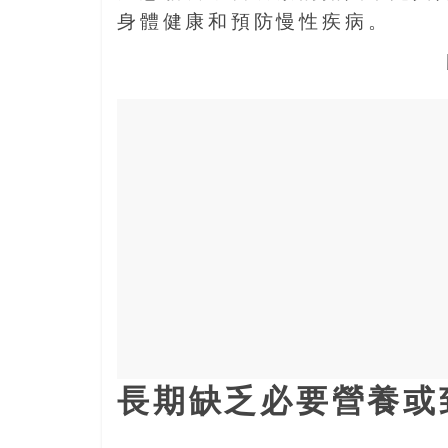
寶
身體健康和預防慢性疾病。
藏
金
銀
島
共
享
共
樂
共
創
人
生
下
長期缺乏必要營養或
半
場