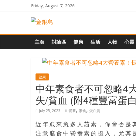
Skip
Friday, August 7, 2026
to
一
content
起
主頁
討論區
健康
生活
人物
心靈
追
尋
健康
中年素食者不可忽略4
生
失/貧血 (附4種豐富蛋
命
,
,
July 25, 2023
營養
素食
蛋白質
的
近年愈來愈多人茹素，你會否是
注意膳食中營養素的攝入，尤其是