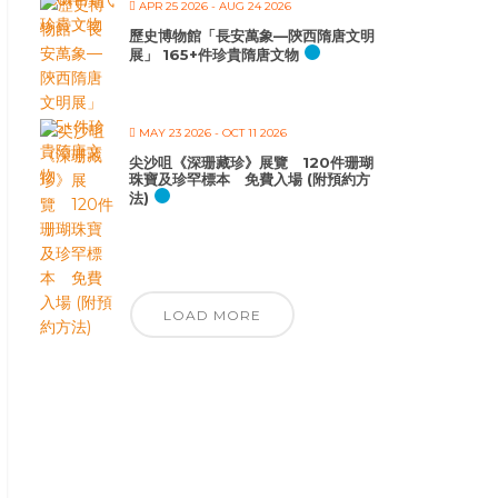
APR 25 2026
- AUG 24 2026
歷史博物館「長安萬象—陝西隋唐文明
展」 165+件珍貴隋唐文物
MAY 23 2026
- OCT 11 2026
尖沙咀《深珊藏珍》展覽 120件珊瑚
珠寶及珍罕標本 免費入場 (附預約方
法)
LOAD MORE