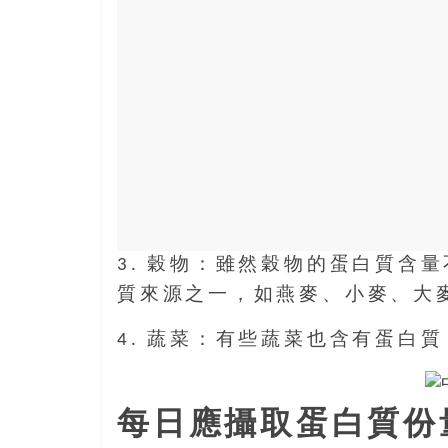
3. 穀物：雖然穀物的蛋白質含
質來源之一，如燕麥、小麥、大
4. 蔬菜：有些蔬菜也含有蛋白
每日應攝取蛋白質份