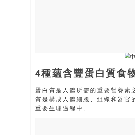
盛
的
第
二
人
生。
4種蘊含豐蛋白質食
蛋白質是人體所需的重要營養素
質是構成人體細胞、組織和器官
重要生理過程中。