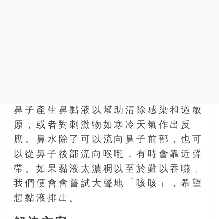
找
尋
樂
齡
寶
藏。
一
同
抱
鼻子產生鼻黏液以幫助清除感染和過敏
著
樂
原，或者對刺激物如寒冷天氣作出反
觀
應。鼻水除了可以流向鼻子前部，也可
積
以從鼻子後部流向喉嚨，有時會靠近聲
極
帶。如果黏液太濃稠以至於難以吞嚥，
的
態
我們便會會嘗試大聲地「咳咳」，希望
度，
想黏液排出。
迎
接