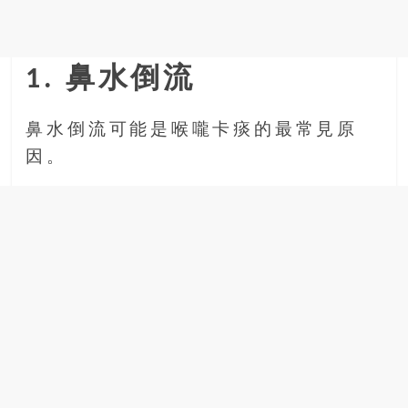
金
銀
島
邀
1. 鼻水倒流
請
各
鼻水倒流可能是喉嚨卡痰的最常見原
位
金
因。
齡
銀
髮
的
大
人
們
結
伴
歷
險，