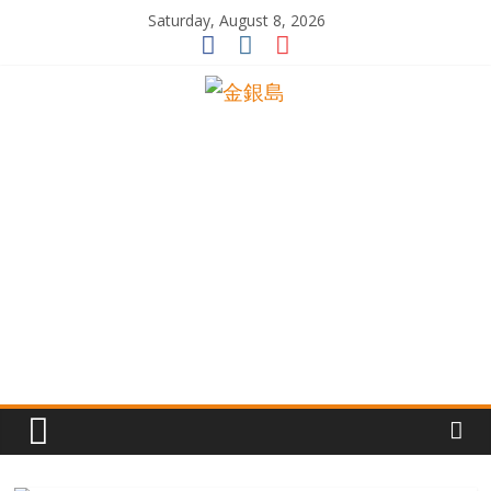
Skip
Saturday, August 8, 2026
to
content
一
起
追
尋
生
命