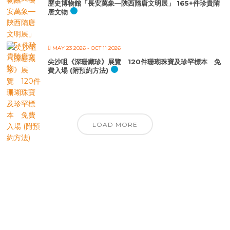
歷史博物館「長安萬象—陝西隋唐文明展」 165+件珍貴隋
唐文物
MAY 23 2026
- OCT 11 2026
尖沙咀《深珊藏珍》展覽 120件珊瑚珠寶及珍罕標本 免
費入場 (附預約方法)
LOAD MORE