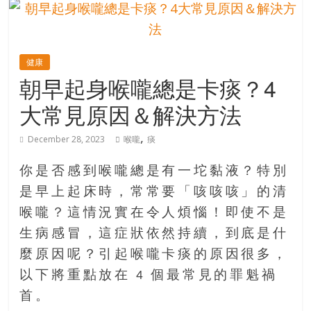
的
寶
健康
藏
朝早起身喉嚨總是卡痰？4
大常見原因＆解決方法
金
銀
,
December 28, 2023
喉嚨
痰
島
共
你是否感到喉嚨總是有一坨黏液？特別
享
共
是早上起床時，常常要「咳咳咳」的清
樂
喉嚨？這情況實在令人煩惱！即使不是
共
生病感冒，這症狀依然持續，到底是什
創
麼原因呢？引起喉嚨卡痰的原因很多，
人
生
以下將重點放在 4 個最常見的罪魁禍
下
首。
半