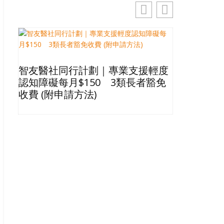
智友醫社同行計劃｜專業支援輕度
2026長
認知障礙每月$150 3類長者豁免
星級酒店Bu
收費 (附申請方法)
格清單