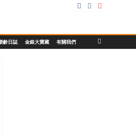
樂齡日誌
金銀大寶藏
有關我們