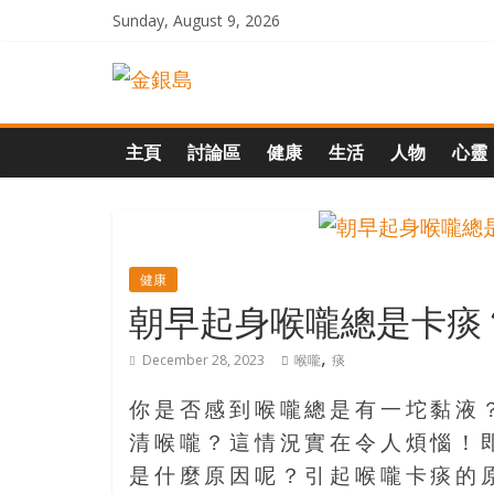
Skip
Sunday, August 9, 2026
to
一
content
起
主頁
討論區
健康
生活
人物
心靈
追
尋
健康
朝早起身喉嚨總是卡痰
生
,
December 28, 2023
喉嚨
痰
命
你是否感到喉嚨總是有一坨黏液
的
清喉嚨？這情況實在令人煩惱！
是什麼原因呢？引起喉嚨卡痰的原