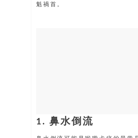
寶
魁禍首。
藏
金
銀
島
共
享
共
樂
共
創
人
生
下
1. 鼻水倒流
半
場