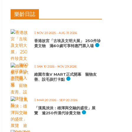
樂齡日誌
NOV 20 2025
- AUG 31 2026
香港故宮「古埃及文明大展」 250件珍
貴文物 滿60歲可享特惠門票入場
JAN 10 2026
- NOV 29 2026
維園市集V MART正式開幕 寵物友
善、設毛孩打卡點
MAR 20 2026
- SEP 20 2026
「漢風泱泱：雄渾與交融的盛世」展
覽 逾250件漢代珍貴文物