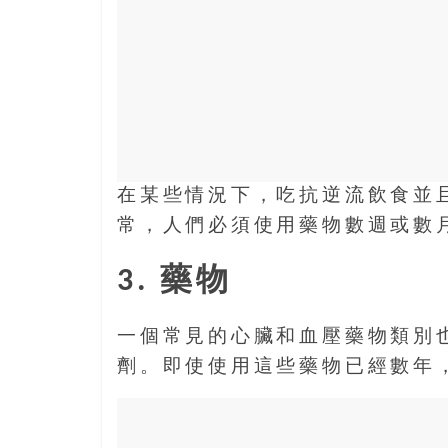
盛
的
第
二
人
生。
在某些情況下，吃抗逆流飲食並
常，人們必須使用藥物數週或數
3. 藥物
一個常見的心臟和血壓藥物類別也
劑。即使使用這些藥物已經數年