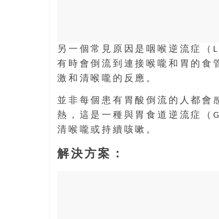
樂
齡
寶
藏。
另一個常見原因是咽喉逆流症（L
一
有時會倒流到連接喉嚨和胃的食
同
抱
激和清喉嚨的反應。
著
並非每個患有胃酸倒流的人都會
樂
觀
熱，這是一種與胃食道逆流症（G
積
清喉嚨或持續咳嗽。
極
的
解決方案：
態
度，
迎
接
豐