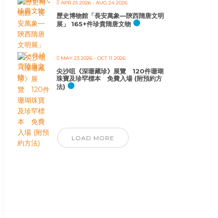
APR 25 2026
- AUG 24 2026
歷史博物館「長安萬象—陝西隋唐文明
展」 165+件珍貴隋唐文物
MAY 23 2026
- OCT 11 2026
尖沙咀《深珊藏珍》展覽 120件珊瑚
珠寶及珍罕標本 免費入場 (附預約方
法)
LOAD MORE