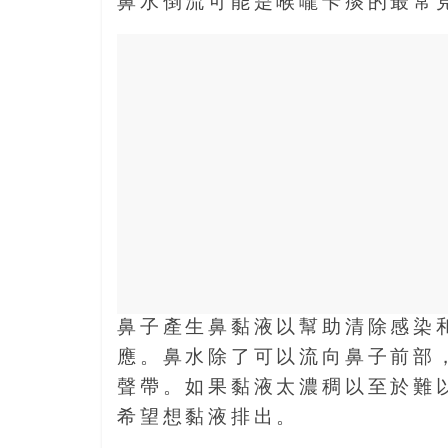
結
鼻水倒流可能是喉嚨卡痰的最常
伴
歷
險
踏
入
50
歲
以
後，
迎
來
人
生
鼻子產生鼻黏液以幫助清除感染
下
應。鼻水除了可以流向鼻子前部
半
場，
聲帶。如果黏液太濃稠以至於難
金
希望想黏液排出。
銀