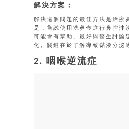
島
解決方案：
邀
請
解決這個問題的最佳方法是治療
各
是，嘗試使用洗鼻壺進行鼻腔沖
位
可能會有幫助。最好與醫生討論
金
齡
化。關鍵在於了解導致黏液分泌
銀
髮
2. 咽喉逆流症
的
大
人
們
結
伴
歷
險，
找
尋