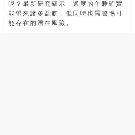
呢？最新研究顯示，適度的午睡確實
場
結
能帶來諸多益處，但同時也需警惕可
伴
能存在的潛在風險。
歷
險
踏
入
50
歲
以
後，
迎
來
人
生
下
半
場，