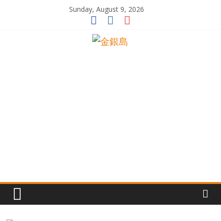
Skip
Sunday, August 9, 2026
to
content
一
起
追
尋
生
命