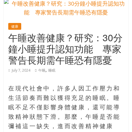
的
寶
健康
藏
午睡改善健康？研究：30分
鐘小睡提升認知功能 專家
金
銀
警告長期需午睡恐有隱憂
島
共
,
July 7, 2024
午睡
睡眠
享
共
樂
在現代社會中，許多人因工作壓力和
共
生活節奏而難以獲得充足的睡眠。睡
創
眠不足不僅影響身體健康，還可能導
人
生
致精神狀態下滑。那麼，午睡是否能
下
彌補這一缺失，進而改善精神健康
半