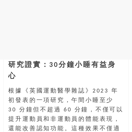
找
尋
樂
齡
寶
藏。
一
同
抱
研究證實：30分鐘小睡有益身
著
樂
心
觀
積
根據《英國運動醫學雜誌》2023 年
極
初發表的一項研究，午間小睡至少
的
態
30 分鐘但不超過 60 分鐘，不僅可以
度，
提升運動員和非運動員的體能表現，
迎
還能改善認知功能。這種效果不僅適
接