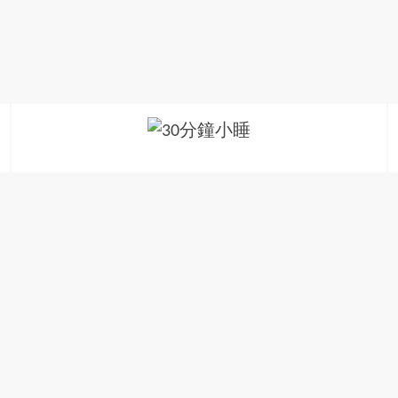
金
銀
島
邀
請
各
位
金
齡
銀
髮
的
大
人
們
結
伴
歷
險，