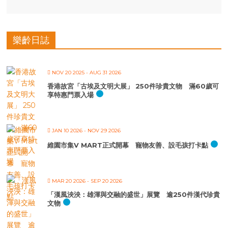
樂齡日誌
NOV 20 2025
- AUG 31 2026
香港故宮「古埃及文明大展」 250件珍貴文物 滿60歲可
享特惠門票入場
JAN 10 2026
- NOV 29 2026
維園市集V MART正式開幕 寵物友善、設毛孩打卡點
MAR 20 2026
- SEP 20 2026
「漢風泱泱：雄渾與交融的盛世」展覽 逾250件漢代珍貴
文物