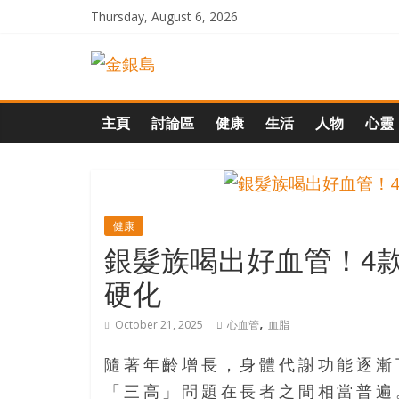
Skip
Thursday, August 6, 2026
to
一
content
起
主頁
討論區
健康
生活
人物
心靈
追
尋
健康
銀髮族喝出好血管！4
生
硬化
命
,
October 21, 2025
心血管
血脂
的
隨著年齡增長，身體代謝功能逐漸
「三高」問題在長者之間相當普遍