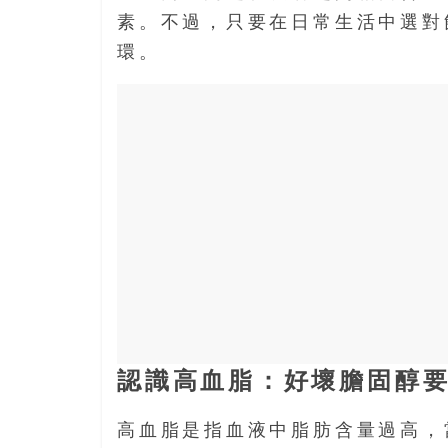
寶
素。不過，只要在日常生活中選對
藏
環。
金
銀
島
共
享
共
樂
共
創
人
生
下
認識高血脂：好壞膽固醇
半
場
高血脂是指血液中脂肪含量過高，