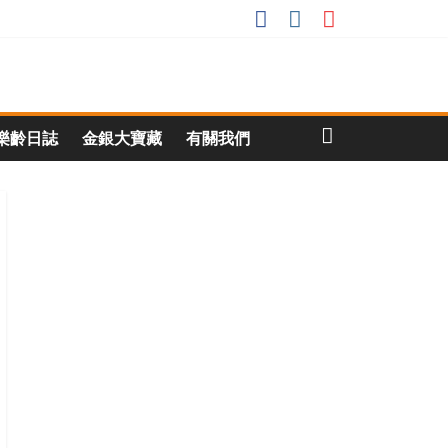
樂齡日誌
金銀大寶藏
有關我們