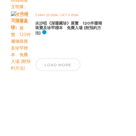
MAY 23 2026
- OCT 11 2026
尖沙咀《深珊藏珍》展覽 120件珊瑚
珠寶及珍罕標本 免費入場 (附預約方
法)
LOAD MORE