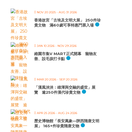
NOV 20 2025
- AUG 31 2026
香港故宮「古埃及文明大展」 250件珍
貴文物 滿60歲可享特惠門票入場
JAN 10 2026
- NOV 29 2026
維園市集V MART正式開幕 寵物友
善、設毛孩打卡點
MAR 20 2026
- SEP 20 2026
「漢風泱泱：雄渾與交融的盛世」展
覽 逾250件漢代珍貴文物
APR 25 2026
- AUG 24 2026
歷史博物館「長安萬象—陝西隋唐文明
展」 165+件珍貴隋唐文物