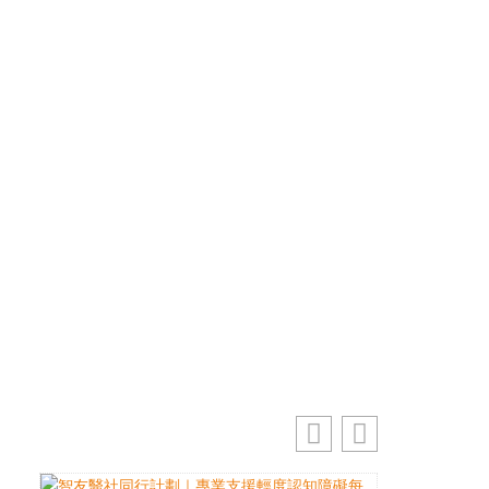
優先訂閱電子報
免費獲取50+精選資訊
掌握最新動向 一起追尋生命的寶藏
電郵地址
訂閱
你的電郵地址