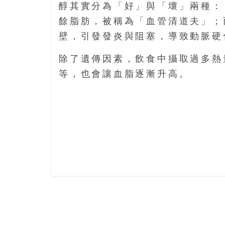
結
醇其實分為「好」與「壞」兩種：
伴
餘脂肪，被稱為「血管清道夫」；
歷
險
壁，引發發炎與阻塞，導致動脈硬
踏
除了遺傳因素，飲食中攝取過多熱
入
50
等，也會讓血脂逐漸升高。
歲
以
後，
迎
來
人
生
下
半
場，
金
銀