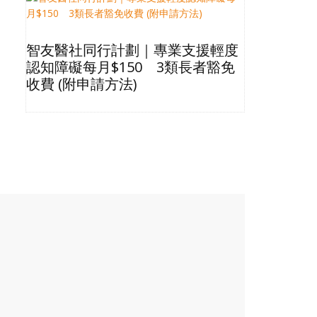
智友醫社同行計劃｜專業支援輕度
2026長
認知障礙每月$150 3類長者豁免
星級酒店Bu
收費 (附申請方法)
格清單