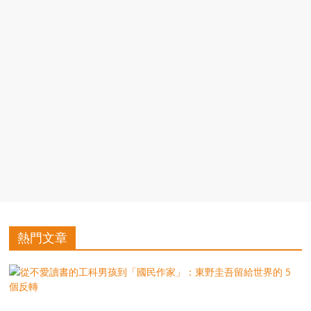
豐
盛
的
第
二
人
生。
熱門文章