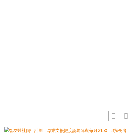
優先訂閱電子報
免費獲取50+精選資訊
掌握最新動向 一起追尋生命的寶藏
電郵地址
你的電郵地址
訂閱