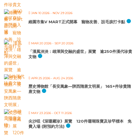
JAN 10 2026
- NOV 29 2026
維園市集V MART正式開幕 寵物友善、設毛孩打卡點
MAR 20 2026
- SEP 20 2026
「漢風泱泱：雄渾與交融的盛世」展覽 逾250件漢代珍貴
文物
APR 25 2026
- AUG 24 2026
歷史博物館「長安萬象—陝西隋唐文明展」 165+件珍貴隋
唐文物
MAY 23 2026
- OCT 11 2026
尖沙咀《深珊藏珍》展覽 120件珊瑚珠寶及珍罕標本 免
費入場 (附預約方法)