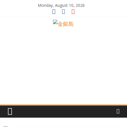
Skip
Monday, August 10, 2026
to
content
一
起
追
尋
生
命