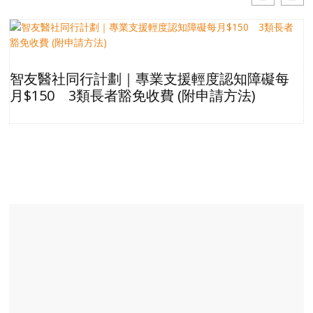
智友醫社同行計劃｜專業支援輕度認知障礙每
月$150 3類長者豁免收費 (附申請方法)