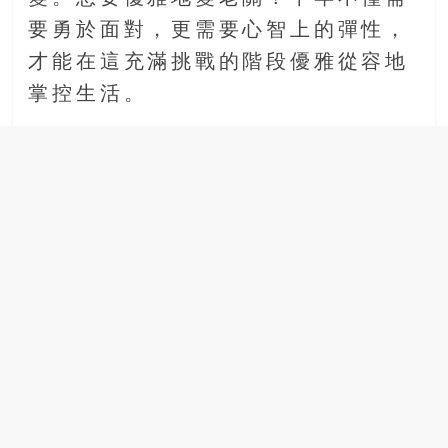
場
要勇於面對，更需要心智上的彈性，
結
才能在這充滿挑戰的階段優雅從容地
伴
歷
掌控生活。
險
踏
入
50
歲
以
後，
迎
來
人
生
下
半
場，