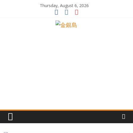
Skip
Thursday, August 6, 2026
to
content
一
起
追
尋
生
命