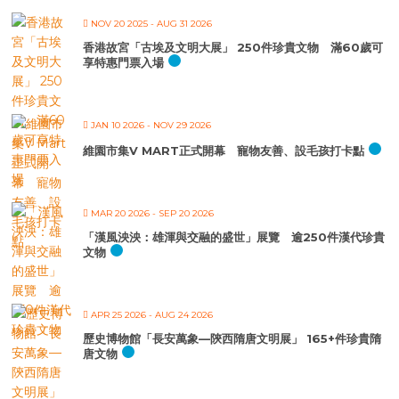
NOV 20 2025
- AUG 31 2026
香港故宮「古埃及文明大展」 250件珍貴文物 滿60歲可
享特惠門票入場
JAN 10 2026
- NOV 29 2026
維園市集V MART正式開幕 寵物友善、設毛孩打卡點
MAR 20 2026
- SEP 20 2026
「漢風泱泱：雄渾與交融的盛世」展覽 逾250件漢代珍貴
文物
APR 25 2026
- AUG 24 2026
歷史博物館「長安萬象—陝西隋唐文明展」 165+件珍貴隋
唐文物