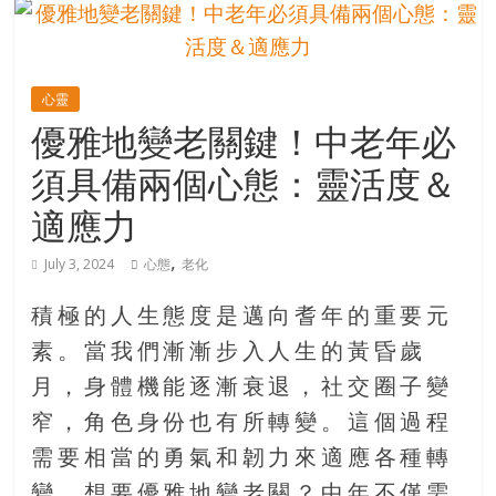
的
寶
心靈
藏
優雅地變老關鍵！中老年必
須具備兩個心態：靈活度＆
金
銀
適應力
島
共
,
July 3, 2024
心態
老化
享
共
積極的人生態度是邁向耆年的重要元
樂
素。當我們漸漸步入人生的黃昏歲
共
創
月，身體機能逐漸衰退，社交圈子變
人
窄，角色身份也有所轉變。這個過程
生
需要相當的勇氣和韌力來適應各種轉
下
半
變。想要優雅地變老關？中年不僅需