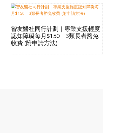
智友醫社同行計劃｜專業支援輕度
2026長
認知障礙每月$150 3類長者豁免
星級酒店Bu
收費 (附申請方法)
格清單