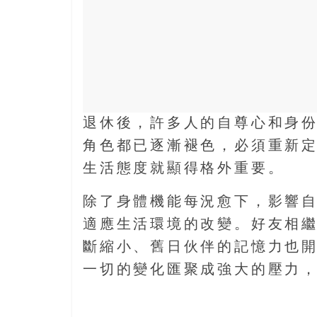
樂
齡
寶
藏。
一
同
抱
退休後，許多人的自尊心和身
著
角色都已逐漸褪色，必須重新
樂
觀
生活態度就顯得格外重要。
積
極
除了身體機能每況愈下，影響
的
適應生活環境的改變。好友相
態
斷縮小、舊日伙伴的記憶力也開
度，
迎
一切的變化匯聚成強大的壓力
接
豐