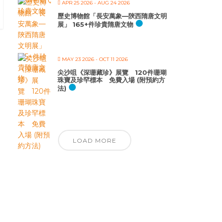
APR 25 2026
- AUG 24 2026
歷史博物館「長安萬象—陝西隋唐文明
展」 165+件珍貴隋唐文物
MAY 23 2026
- OCT 11 2026
尖沙咀《深珊藏珍》展覽 120件珊瑚
珠寶及珍罕標本 免費入場 (附預約方
法)
LOAD MORE