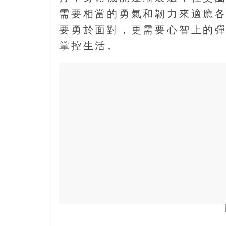
寶
需要相當的勇氣和韌力來適應
藏
要勇於面對，更需要心智上的
掌控生活。
金
銀
島
共
享
共
樂
共
創
人
生
下
半
場