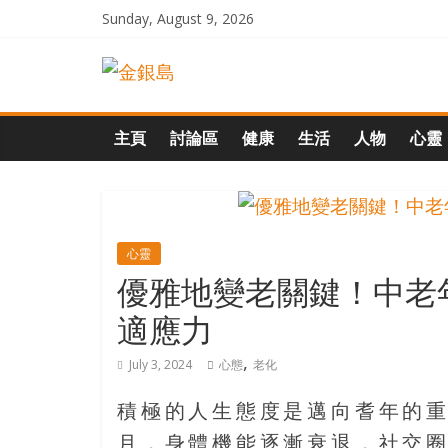
Skip
Sunday, August 9, 2026
to
一
content
起
主頁
討論區
健康
生活
人物
心靈
追
尋
心靈
優雅地變老關鍵！中老
生
適應力
命
,
July 3, 2024
心態
老化
的
積極的人生態度是邁向耆年的
月，身體機能逐漸衰退，社交