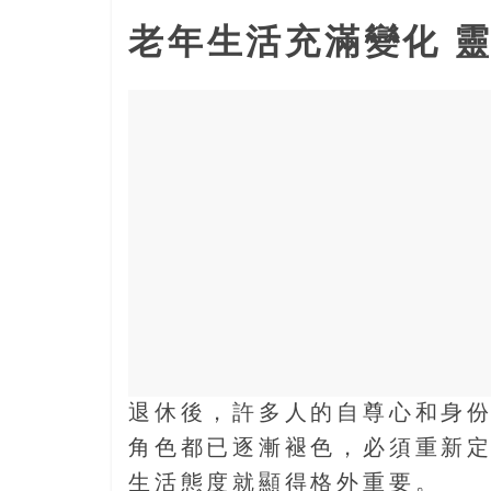
結
伴
老年生活充滿變化 
歷
險
踏
入
50
歲
以
後，
迎
來
人
生
下
半
退休後，許多人的自尊心和身
場，
金
角色都已逐漸褪色，必須重新
銀
生活態度就顯得格外重要。