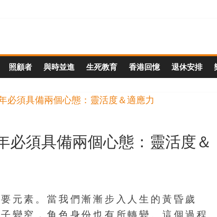
照顧者
與時並進
生死教育
香港回憶
退休安排
年必須具備兩個心態：靈活度＆
重要元素。當我們漸漸步入人生的黃昏歲
圈子變窄，角色身份也有所轉變。這個過程