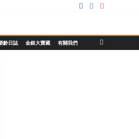
樂齡日誌
金銀大寶藏
有關我們