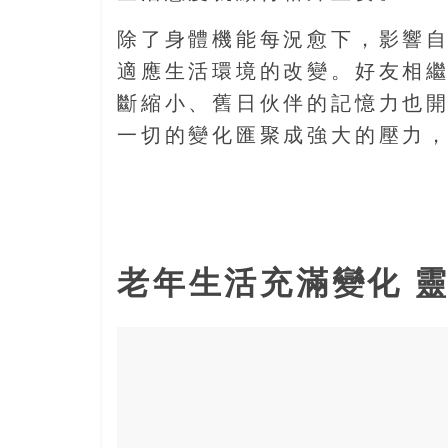
島
邀
除了身體機能每況愈下，影響
請
適應生活環境的改變。好友相
各
斷縮小、舊日伙伴的記憶力也開
位
金
一切的變化匯聚成強大的壓力
齡
銀
髮
的
大
人
老年生活充滿變化 
們
結
伴
歷
險，
找
尋