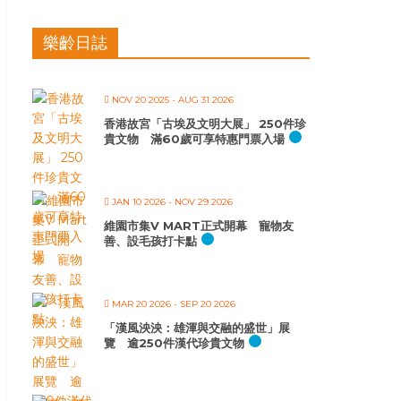
樂齡日誌
NOV 20 2025
- AUG 31 2026
香港故宮「古埃及文明大展」 250件珍
貴文物 滿60歲可享特惠門票入場
JAN 10 2026
- NOV 29 2026
維園市集V MART正式開幕 寵物友
善、設毛孩打卡點
MAR 20 2026
- SEP 20 2026
「漢風泱泱：雄渾與交融的盛世」展
覽 逾250件漢代珍貴文物