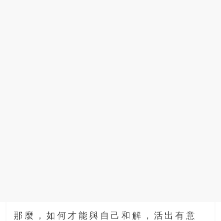
找
尋
樂
齡
寶
藏。
一
同
抱
著
樂
觀
積
極
的
態
度，
迎
那麼，如何才能與自己和解，活出有意
接