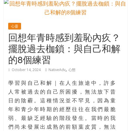
的
寶
心靈
藏
回想年青時感到羞恥內疚？
擺脫過去枷鎖：與自己和解
金
銀
的8個練習
島
共
,
October 14, 2024
NativeAdv
心態
享
共
學習與自己和解｜在人生旅途中，許多
樂
人常被過去的自己所困擾，無法放下昔
共
日的陰霾。這種情況並不罕見，因為童
創
人
年和青少年時期的經歷往往在我們最脆
生
弱、最缺乏經驗的階段發生。當時的我
下
們尚未發展出成熟的前額葉皮質，無法
半