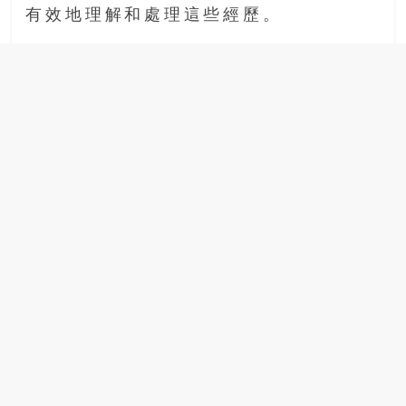
有效地理解和處理這些經歷。
場
結
伴
歷
險
踏
入
50
歲
以
後，
迎
來
人
生
下
半
場，