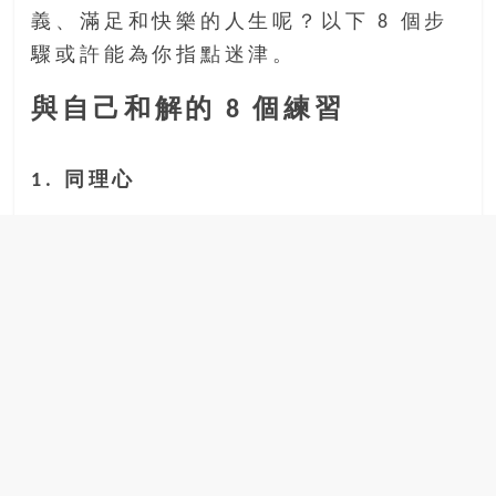
豐
義、滿足和快樂的人生呢？以下 8 個步
盛
驟或許能為你指點迷津。
的
第
與自己和解的 8 個練習
二
人
生。
1. 同理心