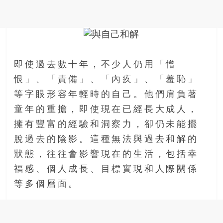
金
銀
島
邀
請
各
即使過去數十年，不少人仍用「憎
位
恨」、「責備」、「內疚」、「羞恥」
金
等字眼形容年輕時的自己。他們肩負著
齡
銀
童年的重擔，即使現在已經長大成人，
髮
擁有豐富的經驗和洞察力，卻仍未能擺
的
脫過去的陰影。這種無法與過去和解的
大
狀態，往往會影響現在的生活，包括幸
人
們
福感、個人成長、目標實現和人際關係
結
等多個層面。
伴
歷
險，