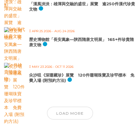
「漢風泱泱：雄渾與交融的盛世」展覽 逾250件漢代珍貴
文物
APR 25 2026
- AUG 24 2026
歷史博物館「長安萬象—陝西隋唐文明展」 165+件珍貴隋
唐文物
MAY 23 2026
- OCT 11 2026
尖沙咀《深珊藏珍》展覽 120件珊瑚珠寶及珍罕標本 免
費入場 (附預約方法)
LOAD MORE