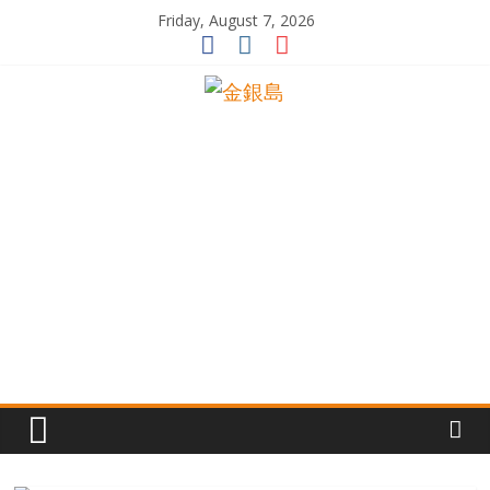
Skip
Friday, August 7, 2026
to
content
一
起
追
尋
生
命