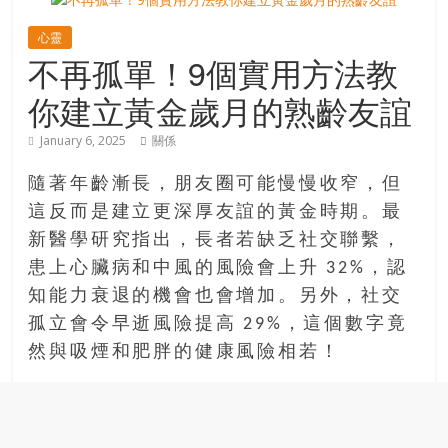
寶
心靈
不再孤單！9個實用方法教
藏
你建立黃金歲月的熟齡友誼
January 6, 2025
關係
金
銀
隨著年齡漸長，朋友圈可能慢慢收窄，但
島
這反而是建立更深厚友誼的黃金時期。最
共
新醫學研究指出，長者若缺乏社交聯繫，
享
共
患上心臟病和中風的風險會上升 32%，認
樂
知能力衰退的機會也會增加。另外，社交
共
孤立會令早逝風險提高 29%，這個數字竟
創
然與吸煙和肥胖的健康風險相若！
人
生
下
半