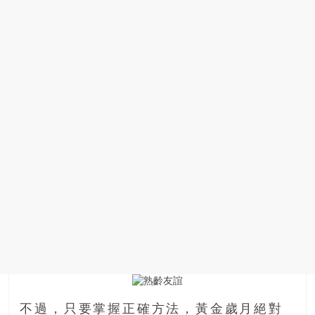
場
結
伴
歷
險
踏
入
50
歲
以
後，
迎
來
人
生
下
半
場，
不過，只要掌握正確方法，黃金歲月絕對
金