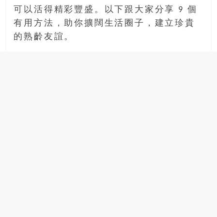
銀
可以活得精彩豐盛。以下跟大家分享 9 個
島
有用方法，助你擴闊生活圈子，建立珍貴
邀
的熟齡友誼。
請
各
位
金
齡
銀
髮
的
大
人
們
結
伴
歷
險，