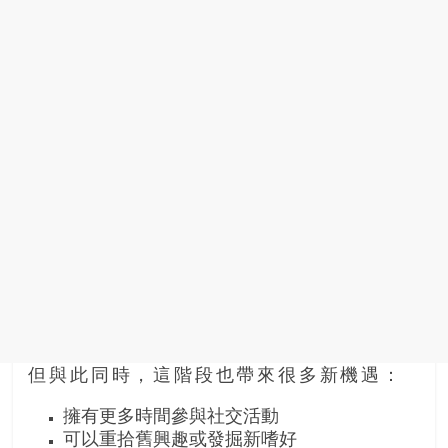
豐
盛
的
第
二
人
生。
但與此同時，這階段也帶來很多新機遇：
擁有更多時間參與社交活動
可以重拾舊興趣或發掘新嗜好