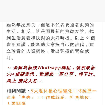
雖然年紀漸長，但這不代表要過著孤獨的
生活。相反，這是開展新的熟齡友誼、找
到生活意義和快樂的大好時機。以上 9 個
實用建議，能幫助大家按自己的步伐，建
立珍貴的人際網絡，活出豐盛的黃金歲
月。
～ 金銀島新設Whatsapp群組，發放最新
50+相關資訊，歡迎您一齊分享，傾下計。
馬上
按此入谷
～
相關閱讀：
5大退休後心理變化｜將經歷一
連串「失去」：工作成就感、社會地位、
人際關係