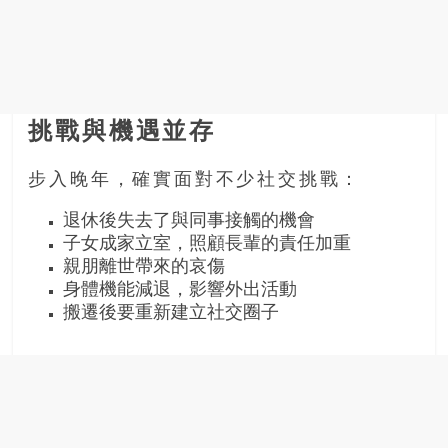
找
尋
樂
齡
寶
藏。
挑戰與機遇並存
一
同
步入晚年，確實面對不少社交挑戰：
抱
著
退休後失去了與同事接觸的機會
樂
子女成家立室，照顧長輩的責任加重
觀
親朋離世帶來的哀傷
身體機能減退，影響外出活動
積
搬遷後要重新建立社交圈子
極
的
態
度，
迎
接