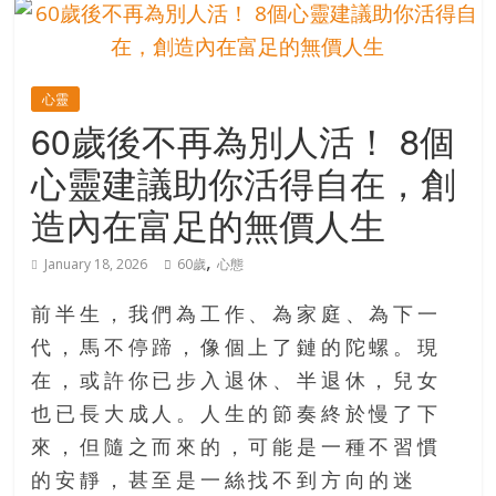
的
寶
心靈
藏
60歲後不再為別人活！ 8個
心靈建議助你活得自在，創
金
銀
造內在富足的無價人生
島
共
,
January 18, 2026
60歲
心態
享
共
前半生，我們為工作、為家庭、為下一
樂
代，馬不停蹄，像個上了鏈的陀螺。現
共
在，或許你已步入退休、半退休，兒女
創
人
也已長大成人。人生的節奏終於慢了下
生
來，但隨之而來的，可能是一種不習慣
下
的安靜，甚至是一絲找不到方向的迷
半