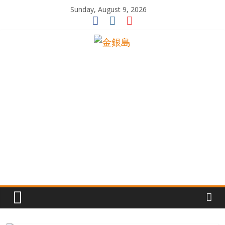
Skip
Sunday, August 9, 2026
to
content
一
起
追
尋
生
命