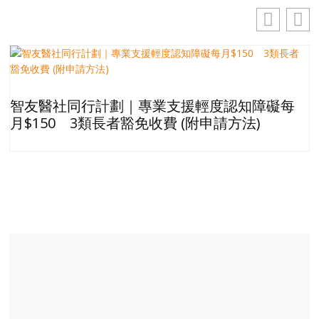
智友醫社同行計劃｜專業支援輕度認知障礙每
月$150 3類長者豁免收費 (附申請方法)