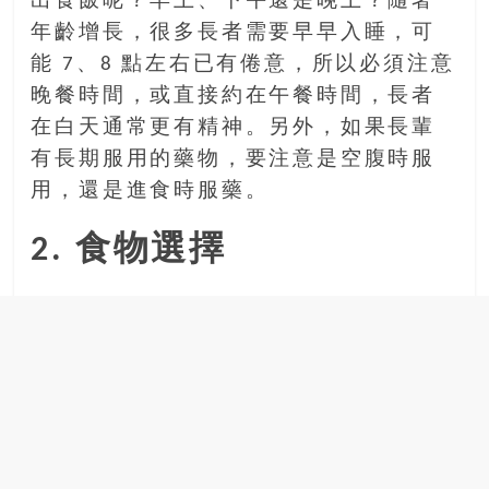
出食飯呢？早上、下午還是晚上？隨著
找
尋
年齡增長，很多長者需要早早入睡，可
樂
能 7、8 點左右已有倦意，所以必須注意
齡
晚餐時間，或直接約在午餐時間，長者
寶
在白天通常更有精神。另外，如果長輩
藏。
有長期服用的藥物，要注意是空腹時服
一
同
用，還是進食時服藥。
抱
著
2. 食物選擇
樂
觀
積
極
的
態
度，
迎
接