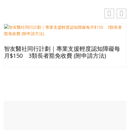
智友醫社同行計劃｜專業支援輕度認知障礙每
月$150 3類長者豁免收費 (附申請方法)