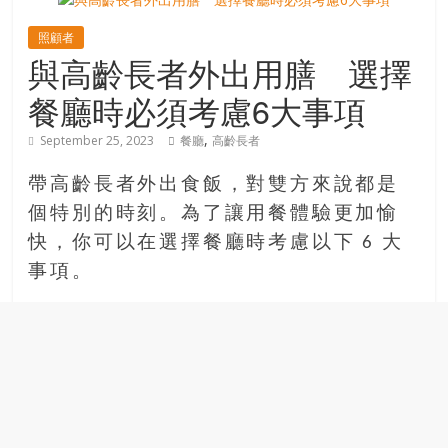
寶
照顧者
與高齡長者外出用膳 選擇
藏
餐廳時必須考慮6大事項
,
September 25, 2023
餐廳
高齡長者
金
銀
帶高齡長者外出食飯，對雙方來說都是
島
個特別的時刻。為了讓用餐體驗更加愉
共
享
快，你可以在選擇餐廳時考慮以下 6 大
共
事項。
樂
共
創
人
生
下
半