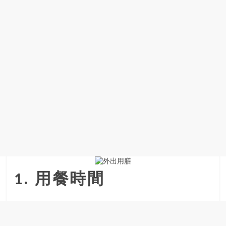
場
結
伴
歷
險
踏
入
50
歲
以
後，
迎
來
人
生
1. 用餐時間
下
半
場，
金