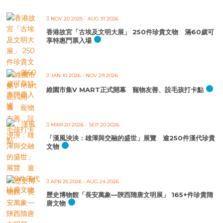
NOV 20 2025
- AUG 31 2026
香港故宮「古埃及文明大展」 250件珍貴文物 滿60歲可
享特惠門票入場
JAN 10 2026
- NOV 29 2026
維園市集V MART正式開幕 寵物友善、設毛孩打卡點
MAR 20 2026
- SEP 20 2026
「漢風泱泱：雄渾與交融的盛世」展覽 逾250件漢代珍貴
文物
APR 25 2026
- AUG 24 2026
歷史博物館「長安萬象—陝西隋唐文明展」 165+件珍貴隋
唐文物