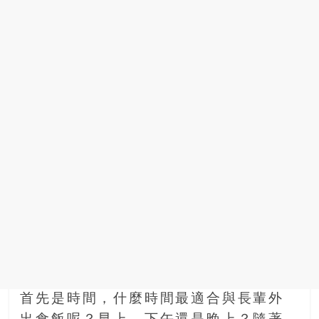
銀
島
邀
請
各
位
金
齡
銀
髮
的
大
人
們
結
伴
歷
首先是時間，什麼時間最適合與長輩外
險，