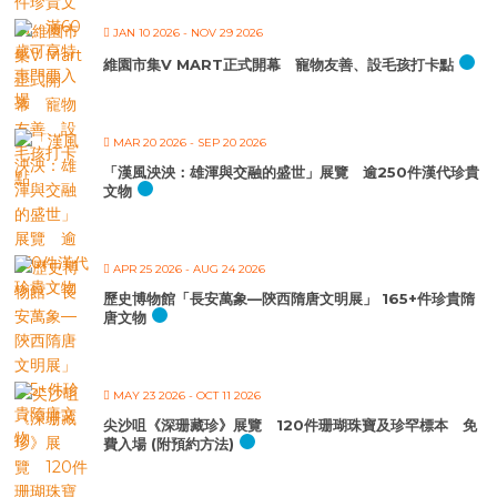
JAN 10 2026
- NOV 29 2026
維園市集V MART正式開幕 寵物友善、設毛孩打卡點
MAR 20 2026
- SEP 20 2026
「漢風泱泱：雄渾與交融的盛世」展覽 逾250件漢代珍貴
文物
APR 25 2026
- AUG 24 2026
歷史博物館「長安萬象—陝西隋唐文明展」 165+件珍貴隋
唐文物
MAY 23 2026
- OCT 11 2026
尖沙咀《深珊藏珍》展覽 120件珊瑚珠寶及珍罕標本 免
費入場 (附預約方法)