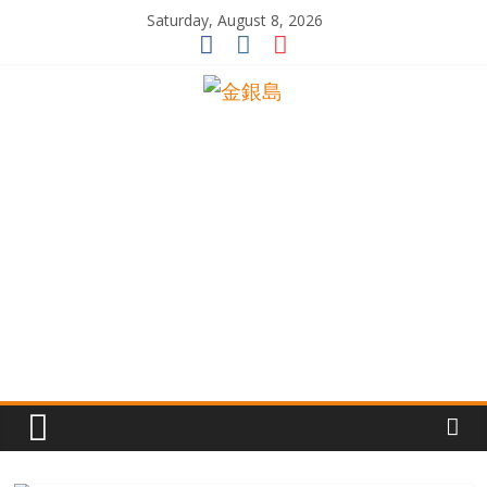
Skip
Saturday, August 8, 2026
to
content
一
起
追
尋
生
命