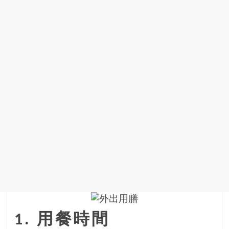
場
結
伴
歷
險
踏
入
50
歲
以
後，
迎
來
人
生
下
半
1. 用餐時間
場，