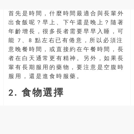
找
尋
首先是時間，什麼時間最適合與長輩外
樂
出食飯呢？早上、下午還是晚上？隨著
齡
年齡增長，很多長者需要早早入睡，可
寶
藏。
能 7、8 點左右已有倦意，所以必須注
一
意晚餐時間，或直接約在午餐時間，長
同
者在白天通常更有精神。另外，如果長
抱
輩有長期服用的藥物，要注意是空腹時
著
樂
服用，還是進食時服藥。
觀
積
2. 食物選擇
極
的
態
度，
迎
接