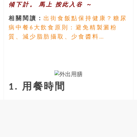
傾下計。 馬上
按此入谷
～
相關閱讀：
出街食飯點保持健康？糖尿
病中餐6大飲食原則：避免精製澱粉
質、減少脂肪攝取、少食醬料…
1. 用餐時間