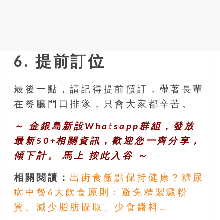
6. 提前訂位
最後一點，請記得提前預訂，帶著長輩
在餐廳門口排隊，只會大家都辛苦。
～ 金銀島新設Whatsapp群組，發放
最新50+相關資訊，歡迎您一齊分享，
傾下計。 馬上
按此入谷
～
相關閱讀：
出街食飯點保持健康？糖尿
病中餐6大飲食原則：避免精製澱粉
質、減少脂肪攝取、少食醬料…