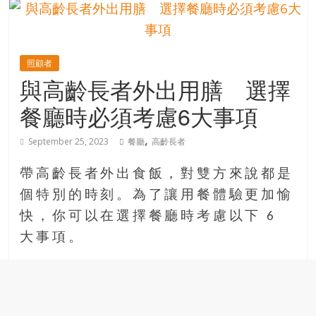
的
寶
照顧者
藏
與高齡長者外出用膳 選擇
餐廳時必須考慮6大事項
金
銀
,
September 25, 2023
餐廳
高齡長者
島
共
帶高齡長者外出食飯，對雙方來說都是
享
共
個特別的時刻。為了讓用餐體驗更加愉
樂
快，你可以在選擇餐廳時考慮以下 6
共
大事項。
創
人
生
下
半