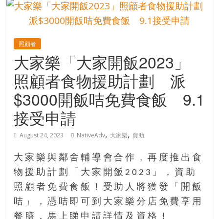
的
寶
照顧者
藏
大家樂「大家開飯2023」
照顧者食物援助計劃 派
金
銀
$3000開飯咭免費食飯 9.1
島
接受申請
共
享
,
,
共
August 24, 2023
NativeAdv
大家樂
資助
樂
共
大家樂與鄰舍輔導會合作，再度推出食
創
物援助計劃「大家開飯2023」，資助
人
照顧者免費食飯！受助人將獲發「開飯
生
咭」，憑咭即可到大家樂分店免費享用
下
半
餐膳，馬上睇申請詳情及資格！