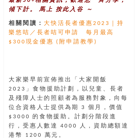
最新50+相關資訊，歡迎您一齊分享，
傾下計。 馬上
按此入谷
～
相關閱讀：
大快活長者優惠2023｜持
樂悠咭／長者咭可申請 每月最高
$300現金優惠 (附申請教學)
大家樂早前宣佈推出「大家開飯
2023」食物援助計劃，以兒童、長者
及殘障人士的照顧者為服務對象，向每
位合資格人士提供為期 3 個月，價值
$3000 的食物援助。計劃分階段進
行，受惠人數達 4000 人，資助總額達
港幣 1200 萬元。