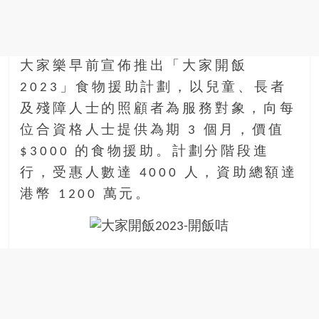
金
銀
島
邀
大家樂早前宣佈推出「大家開飯
請
各
2023」食物援助計劃，以兒童、長者
位
及殘障人士的照顧者為服務對象，向每
金
位合資格人士提供為期 3 個月，價值
齡
$3000 的食物援助。計劃分階段進
銀
髮
行，受惠人數達 4000 人，資助總額達
的
港幣 1200 萬元。
大
人
們
結
伴
歷
險，