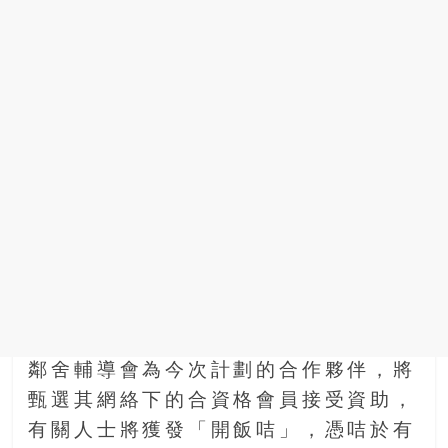
找
尋
樂
齡
寶
藏。
一
同
抱
著
樂
觀
積
極
的
態
鄰舍輔導會為今次計劃的合作夥伴，將
度，
甄選其網絡下的合資格會員接受資助，
迎
有關人士將獲發「開飯咭」，憑咭於有
接