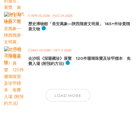
APR 25 2026
- AUG 24 2026
歷史博物館「長安萬象—陝西隋唐文明展」 165+件珍貴隋
唐文物
MAY 23 2026
- OCT 11 2026
尖沙咀《深珊藏珍》展覽 120件珊瑚珠寶及珍罕標本 免
費入場 (附預約方法)
LOAD MORE