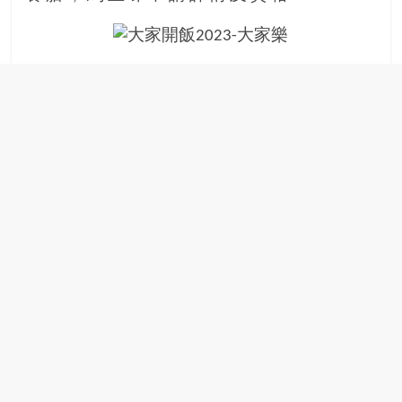
場
結
伴
歷
險
踏
入
50
歲
以
後，
迎
來
人
生
下
半
場，