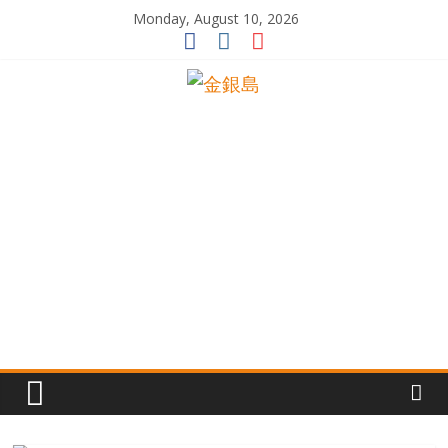
Skip
Monday, August 10, 2026
to
content
一
起
追
尋
生
命