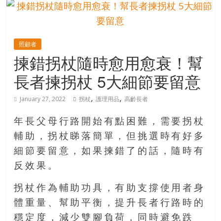
的
寶
照顧者
藏
揀錯拐杖隨時愈用愈衰！幫
長者揀拐杖 5大細節要留意
金
銀
,
,
January 27, 2022
拐杖
護理用品
高齡長者
島
共
年長父母行路開始有點困難，需要拐杖
享
共
輔助，拐杖睇落簡單，但挑選時有好多
樂
細節要留意，如果揀錯了的話，隨時有
共
反效果。
創
人
拐杖作為輔助功具，有助支撐使用者身
生
體重量、幫助平衡，提升長者行路時的
下
穩定度，減少雙腳負荷，同時避免跌
半