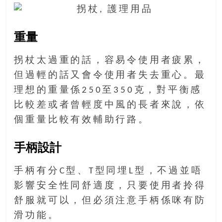
找
尋
樂
重量
齡
寶
拐杖太過重的話，容易令使用者疲累，
藏。
但過輕的話又會令使用者失去重心。最
一
同
理想的重量係250至350克，對平衡感
抱
比較差或者曾輕度中風的長者來說，依
著
個重量比較有效輔助行路。
樂
觀
手柄設計
積
極
手柄有分C型、T型同埋L型，不過並唔
的
態
影響安全性同舒適度，只要使用者拎得
度，
舒服就可以，但必須注意手柄係咪有防
迎
滑功能。
接