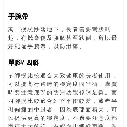
豐
盛
手腕帶
的
第
萬一拐杖跌落地下，長者需要彎腰執
二
起，有機會傷及腰膝甚至跌倒，所以最
人
生。
好配備手腕帶，以防滑落。
單腳/ 四腳
單腳拐比較適合大致健康的長者使用，
可以提高行路時的穩定度同平衡，購買
時要注意底部的防滑功能係咪足夠。而
四腳拐比較適合站立平衡較差，或者半
側偏癱的中風者，因為底部面積大，可
以提供更高的穩定度，不過要注意底部