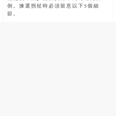
場
倒。揀選拐杖時必須留意以下5個細
結
節。
伴
歷
險
踏
入
50
歲
以
後，
迎
來
人
生
下
半
場，