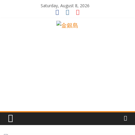
Skip
Saturday, August 8, 2026
to
content
一
起
追
尋
生
命