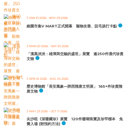
JAN 10 2026
- NOV 29 2026
維園市集V MART正式開幕 寵物友善、設毛孩打卡點
MAR 20 2026
- SEP 20 2026
「漢風泱泱：雄渾與交融的盛世」展覽 逾250件漢代珍貴
文物
APR 25 2026
- AUG 24 2026
歷史博物館「長安萬象—陝西隋唐文明展」 165+件珍貴隋
唐文物
MAY 23 2026
- OCT 11 2026
尖沙咀《深珊藏珍》展覽 120件珊瑚珠寶及珍罕標本 免
費入場 (附預約方法)