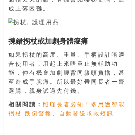
面積太大的話，有機會比樓梯更闊，造
成上落困難。
揀錯拐杖或加劇身體痠痛
如果拐杖的高度、重量、手柄設計唔適
合使用者，用起上來唔單止無輔助功
能，仲有機會加劇腰背同膝頭負擔，甚
至造成手腕痛。所以最好帶同長者一齊
選購，親身試過先付錢。
相關閱讀：
照顧長者必知！多用途智能
拐杖 跌倒警報、自動發送求救短訊