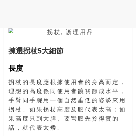
金
銀
島
邀
請
各
位
揀選拐杖5大細節
金
齡
長度
銀
髮
的
拐杖的長度應根據使用者的身高而定，
大
理想的高度係同使用者髖關節成水平，
人
手臂同手腕用一個自然垂低的姿勢來用
們
拐杖。如果拐杖高度及腰代表太高；如
結
伴
果高度只到大脾、要彎腰先拎得實的
歷
話，就代表太矮。
險，