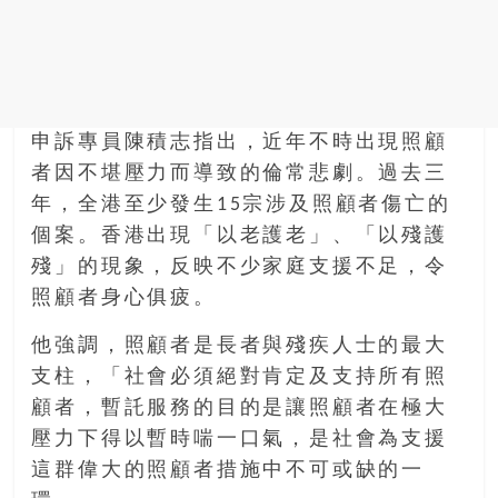
找
尋
樂
齡
寶
藏。
申訴專員陳積志指出，近年不時出現照顧
一
者因不堪壓力而導致的倫常悲劇。過去三
同
年，全港至少發生15宗涉及照顧者傷亡的
抱
個案。香港出現「以老護老」、「以殘護
著
殘」的現象，反映不少家庭支援不足，令
樂
觀
照顧者身心俱疲。
積
他強調，照顧者是長者與殘疾人士的最大
極
的
支柱，「社會必須絕對肯定及支持所有照
態
顧者，暫託服務的目的是讓照顧者在極大
度，
壓力下得以暫時喘一口氣，是社會為支援
迎
這群偉大的照顧者措施中不可或缺的一
接