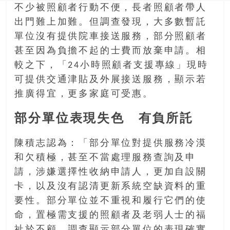
不少被照顧者行動不便，長者照顧者帶人
出門難上加難。但調查發現，大多數暫託
單位沒有提供院車接送服務，部分照顧者
甚至因為負擔不起的士費而放棄申請。相
較之下，「24小時照顧者支援專線」現時
可提供交通津貼及外展接送服務，顯示若
推廣得宜，更多家庭可受惠。
部分單位表現失色 有負所託
陳積志認為：「部分單位對提供服務冷漠
和欠積極，甚至不當處理服務查詢及申
請，涉嫌選擇性收納申請人，更加自設關
卡，以及沒有認清更新系統空缺資料的重
要性。部分單位並不重視和履行它們的使
命，置極需支援的照顧者及老弱人士的福
祉於不顧。調查顯示部分單位的表現確實