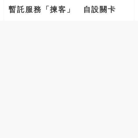
暫託服務「揀客」 自設關卡