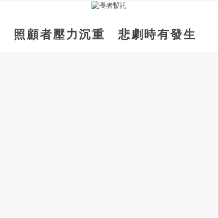
銀
島
邀
照顧者壓力沉重 悲劇時有發生
請
各
位
金
齡
銀
髮
的
大
人
們
結
伴
歷
險，