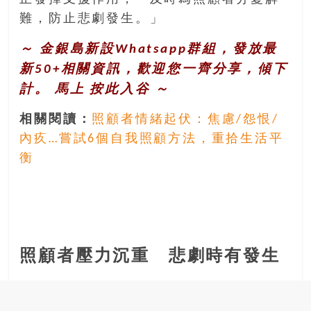
難，防止悲劇發生。」
～ 金銀島新設Whatsapp群組，發放最
新50+相關資訊，歡迎您一齊分享，傾下
計。 馬上
按此入谷
～
相關閱讀：
照顧者情緒起伏：焦慮/怨恨/
內疚…嘗試6個自我照顧方法，重拾生活平
衡
照顧者壓力沉重 悲劇時有發生