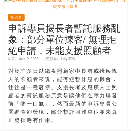
寶
照顧者
申訴專員揭長者暫託服務亂
藏
象：部分單位揀客/ 無理拒
金
絕申請，未能支援照顧者
銀
島
,
,
October 9, 2025
照顧者
社署
院舍
共
享
對於許多日以繼夜照顧家中長者或殘疾親
共
人的照顧者來說，能有短暫休息的機會，
樂
往往是一種奢侈。支援長者及殘疾人士照
共
顧者的暫託服務原意是讓他們在壓力爆發
創
前「喘一口氣」，然而最新的申訴專員公
人
署調查卻發現，部分暫託服務單位並未真
生
下
正發揮應有作用。
半