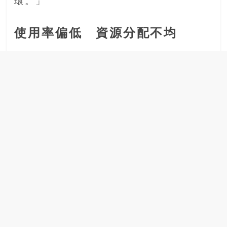
環。」
豐
盛
的
使用率偏低 資源分配不均
第
二
人
生。