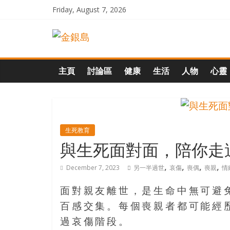
Skip
Friday, August 7, 2026
to
一
content
起
主頁
討論區
健康
生活
人物
心靈
追
尋
生死教育
與生死面對面，陪你走
生
,
,
,
,
December 7, 2023
另一半過世
哀傷
喪偶
喪親
情
命
面對親友離世，是生命中無可避
的
百感交集。每個喪親者都可能經
過哀傷階段。