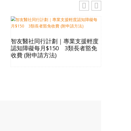
智友醫社同行計劃｜專業支援輕度
2026長
認知障礙每月$150 3類長者豁免
星級酒店Bu
收費 (附申請方法)
格清單