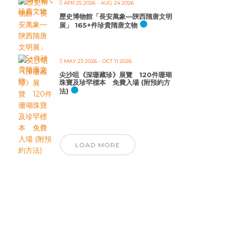
APR 25 2026
- AUG 24 2026
歷史博物館「長安萬象—陝西隋唐文明
展」 165+件珍貴隋唐文物
MAY 23 2026
- OCT 11 2026
尖沙咀《深珊藏珍》展覽 120件珊瑚
珠寶及珍罕標本 免費入場 (附預約方
法)
LOAD MORE