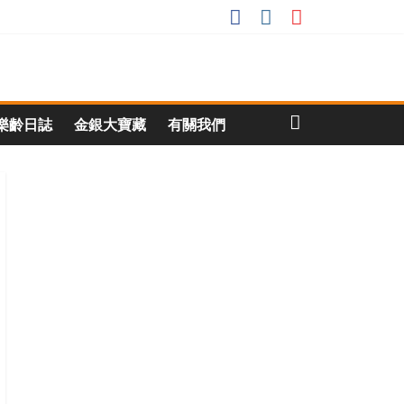
樂齡日誌
金銀大寶藏
有關我們