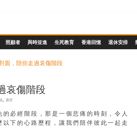
照顧者
與時並進
生死教育
香港回憶
退休安排
過哀傷階段
,
緒
過世
免的必經階段，那是一個悲痛的時刻，令人
歷以下的心路歷程，讓我們陪伴彼此一起走