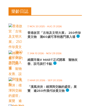
樂齡日誌
NOV 20 2025
- AUG 31 2026
香港故宮「古埃及文明大展」 250件珍
貴文物 滿60歲可享特惠門票入場
JAN 10 2026
- NOV 29 2026
維園市集V MART正式開幕 寵物友
善、設毛孩打卡點
MAR 20 2026
- SEP 20 2026
「漢風泱泱：雄渾與交融的盛世」展
覽 逾250件漢代珍貴文物