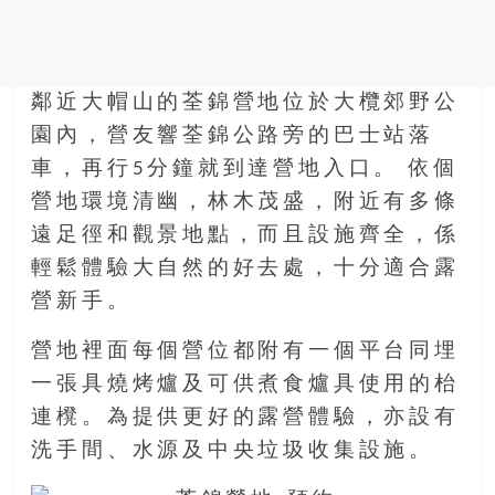
金
銀
島
邀
鄰近大帽山的荃錦營地位於大欖郊野公
請
各
園內，營友響荃錦公路旁的巴士站落
位
車，再行5分鐘就到達營地入口。 依個
金
營地環境清幽，林木茂盛，附近有多條
齡
遠足徑和觀景地點，而且設施齊全，係
銀
髮
輕鬆體驗大自然的好去處，十分適合露
的
營新手。
大
人
營地裡面每個營位都附有一個平台同埋
們
一張具燒烤爐及可供煮食爐具使用的枱
結
連櫈。為提供更好的露營體驗，亦設有
伴
洗手間、水源及中央垃圾收集設施。
歷
險，