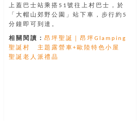
上蓋巴士站乘搭51號往上村巴士，於
「大帽山郊野公園」站下車，步行約5
分鐘即可到達。
相關閱讀：
昂坪聖誕｜昂坪Glamping
聖誕村 主題露營車+歐陸特色小屋
聖誕老人派禮品