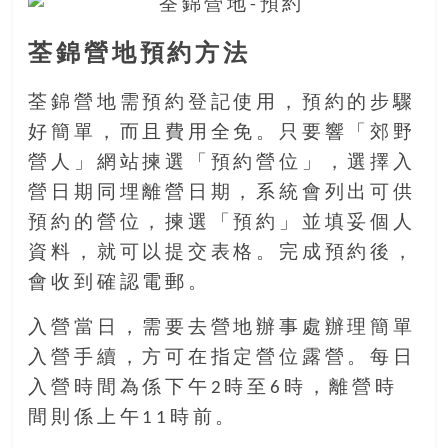
找
尋
荃錦營地預約方法
樂
齡
荃錦營地需預約登記使用，預約的步驟
寶
藏。
好簡單，而且費用全免。只要響「郊野
一
營人」網站揀選「預約營位」，選擇入
同
營日期同埋離營日期，系統會列出可供
抱
預約的營位，揀選「預約」並填妥個人
著
樂
資料，就可以提交表格。完成預約後，
觀
會收到確認電郵。
積
極
入營當日，需要去營地辦事處辦理簡單
的
入營手續，方可在指定營位露營。每日
態
入營時間為係下午2時至6時，離營時
度，
間則係上午11時前。
迎
接