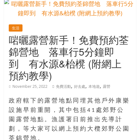
的
寶
生活
藏
啱曬露營新手！免費預約荃
錦營地 落車行5分鐘即
金
銀
到 有水源&枱櫈 (附網上
島
預約教學)
共
享
,
,
,
共
November 25, 2022
免費活動
好去處
本地遊
露營
樂
共
政府轄下的露營地點同埋其他戶外康樂
創
設施早前重開，其中包括41處郊野公
人
園露營地點。漁護署日前推出先導計
生
劃，等大家可以網上預約大欖郊野公園
下
半
荃錦營地。