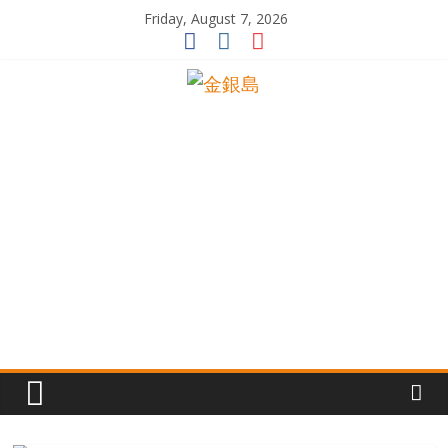
Skip
Friday, August 7, 2026
to
content
一
起
追
尋
生
命