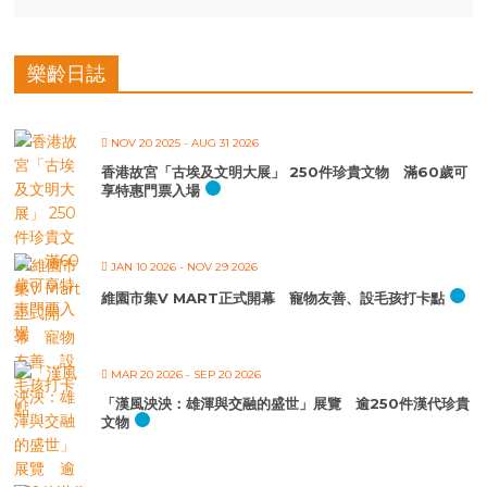
樂齡日誌
NOV 20 2025
- AUG 31 2026
香港故宮「古埃及文明大展」 250件珍貴文物 滿60歲可
享特惠門票入場
JAN 10 2026
- NOV 29 2026
維園市集V MART正式開幕 寵物友善、設毛孩打卡點
MAR 20 2026
- SEP 20 2026
「漢風泱泱：雄渾與交融的盛世」展覽 逾250件漢代珍貴
文物