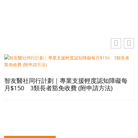
訂閱
智友醫社同行計劃｜專業支援輕度認知障礙每
月$150 3類長者豁免收費 (附申請方法)