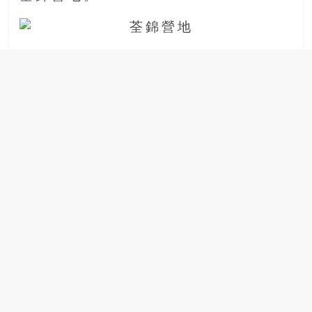
場
結
伴
歷
險
踏
入
50
歲
以
後，
迎
來
人
生
下
半
場，