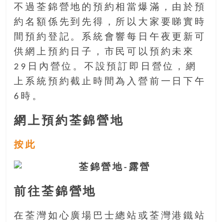
不過荃錦營地的預約相當爆滿，由於預
豐
盛
約名額係先到先得，所以大家要睇實時
的
間預約登記。系統會響每日午夜更新可
第
供網上預約日子，市民可以預約未來
二
29日內營位。不設預訂即日營位，網
人
生。
上系統預約截止時間為入營前一日下午
6時。
網上預約荃錦營地
按此
前往荃錦營地
在荃灣如心廣場巴士總站或荃灣港鐵站