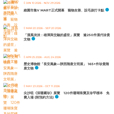
JAN 10 2026
- NOV 29 2026
維園市集V MART正式開幕 寵物友善、設毛孩打卡點
MAR 20 2026
- SEP 20 2026
「漢風泱泱：雄渾與交融的盛世」展覽 逾250件漢代珍貴
文物
APR 25 2026
- AUG 24 2026
歷史博物館「長安萬象—陝西隋唐文明展」 165+件珍貴隋
唐文物
MAY 23 2026
- OCT 11 2026
尖沙咀《深珊藏珍》展覽 120件珊瑚珠寶及珍罕標本 免
費入場 (附預約方法)