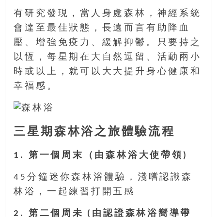
找
有研究發現，當人身處森林，神經系統
尋
會達至最佳狀態，長遠而言有助降血
樂
齡
壓、增強免疫力、緩解抑鬱。只要持之
寶
以恆，每星期在大自然逗留、活動兩小
藏。
時或以上，就可以大大提升身心健康和
一
幸福感。
同
抱
著
樂
三星期森林浴之旅體驗流程
觀
積
1. 第一個周末（由森林浴大使帶領)
極
的
45分鐘迷你森林浴體驗，淺嚐認識森
態
度，
林浴，一起練習打開五感
迎
2. 第二個周未 (由認證森林浴嚮導帶
接