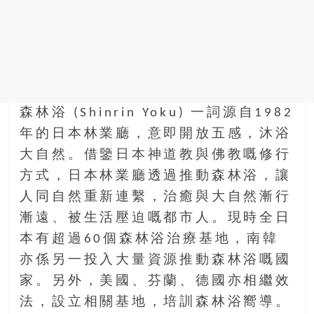
金
銀
島
邀
請
各
位
森林浴 (Shinrin Yoku) 一詞源自1982
金
年的日本林業廳，意即開放五感，沐浴
齡
銀
大自然。借鑒日本神道教與佛教嘅修行
髮
方式，日本林業廳透過推動森林浴，讓
的
人同自然重新連繫，治癒與大自然漸行
大
漸遠、被生活壓迫嘅都市人。現時全日
人
們
本有超過60個森林浴治療基地，南韓
結
亦係另一投入大量資源推動森林浴嘅國
伴
家。另外，美國、芬蘭、德國亦相繼效
歷
法，設立相關基地，培訓森林浴嚮導。
險，