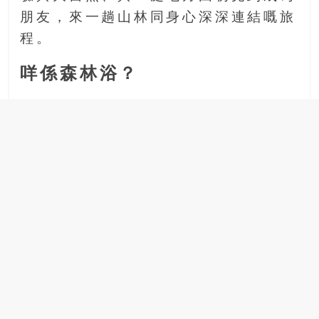
場
朋友，來一趟山林同身心深深連結嘅旅
結
程。
伴
歷
咩係森林浴？
險
踏
入
50
歲
以
後，
迎
來
人
生
下
半
場，