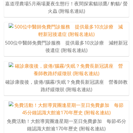
嘉道理農場5月兩場夏夜生態行！夜間探索貓頭鷹/ 豹貓/ 螢
火蟲 (附報名連結)
500位中醫師免費門診服務 提供最多10次診療 減輕新冠
後遺症 (附報名連結)
確診康復後，疲倦/腦霧/失眠？免費長新冠講座 營養師教
路紓緩徵狀 (附報名連結)
免費活動！大館導賞團逢星期一至日免費參加 每節45分
鐘認識大館逾170年歷史 (附報名連結)