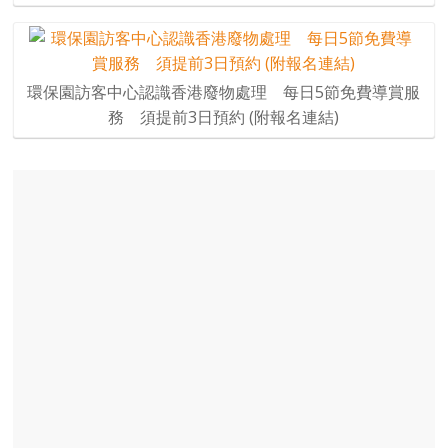
環保園訪客中心認識香港廢物處理 每日5節免費導賞服
務 須提前3日預約 (附報名連結)