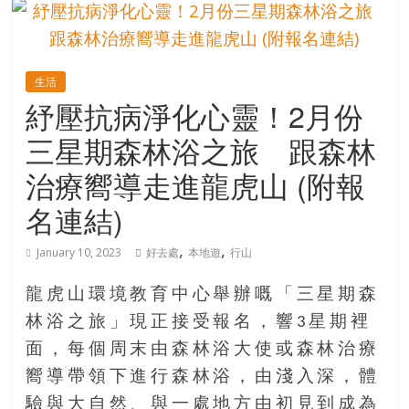
的
寶
生活
藏
紓壓抗病淨化心靈！2月份
三星期森林浴之旅 跟森林
金
銀
治療嚮導走進龍虎山 (附報
島
名連結)
共
享
,
,
共
January 10, 2023
好去處
本地遊
行山
樂
共
龍虎山環境教育中心舉辦嘅「三星期森
創
林浴之旅」現正接受報名，響3星期裡
人
面，每個周末由森林浴大使或森林治療
生
嚮導帶領下進行森林浴，由淺入深，體
下
半
驗與大自然、與一處地方由初見到成為