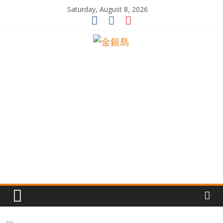
Skip
Saturday, August 8, 2026
to
content
一
起
追
尋
生
命