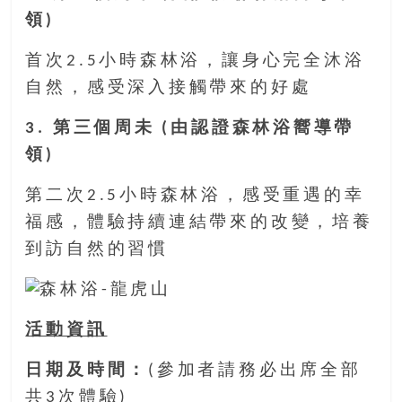
豐
領)
盛
的
首次2.5小時森林浴，讓身心完全沐浴
第
自然，感受深入接觸帶來的好處
二
人
3. 第三個周未 (由認證森林浴嚮導帶
生。
領)
第二次2.5小時森林浴，感受重遇的幸
福感，體驗持續連結帶來的改變，培養
到訪自然的習慣
活動資訊
日期及時間：
(參加者請務必出席全部
共3次體驗)