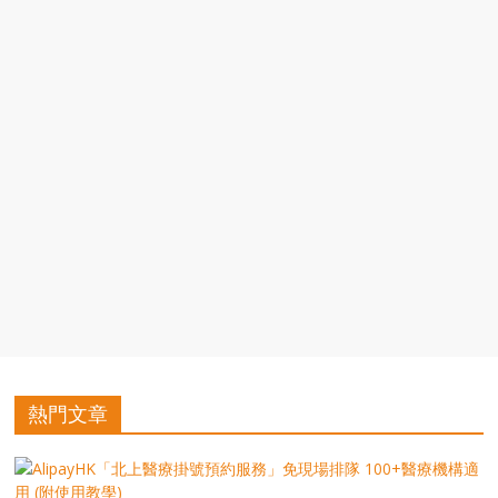
豐
盛
的
第
二
人
生。
熱門文章