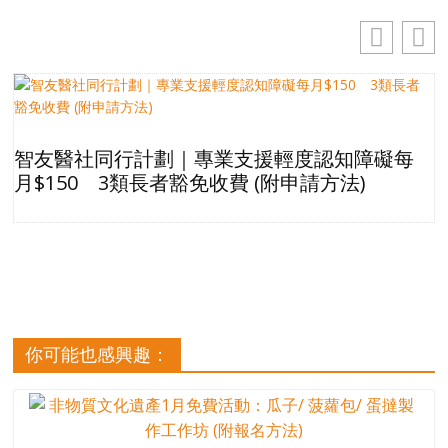
智友醫社同行計劃｜專業支援輕度認知障礙每
月$150 3類長者豁免收費 (附申請方法)
你可能也感興趣：