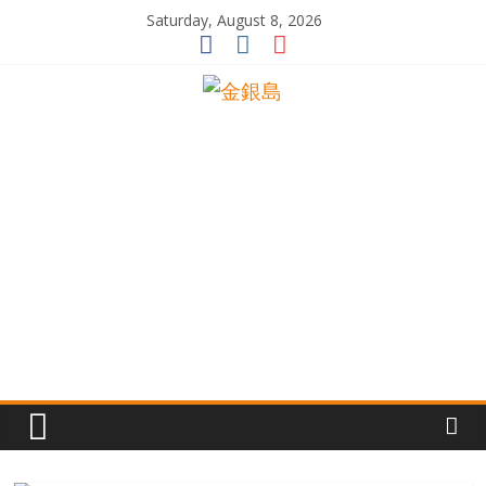
Skip
Saturday, August 8, 2026
to
content
一
起
追
尋
生
命