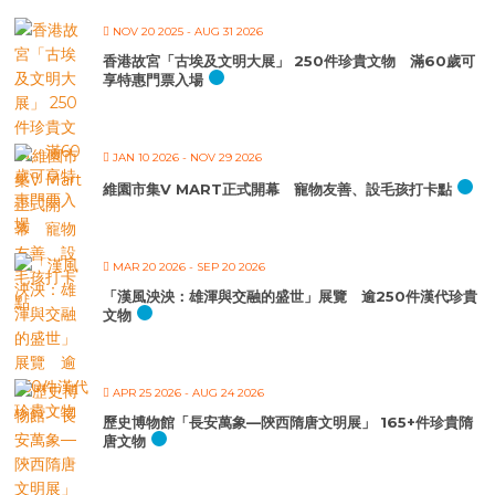
NOV 20 2025
- AUG 31 2026
香港故宮「古埃及文明大展」 250件珍貴文物 滿60歲可
享特惠門票入場
JAN 10 2026
- NOV 29 2026
維園市集V MART正式開幕 寵物友善、設毛孩打卡點
MAR 20 2026
- SEP 20 2026
「漢風泱泱：雄渾與交融的盛世」展覽 逾250件漢代珍貴
文物
APR 25 2026
- AUG 24 2026
歷史博物館「長安萬象—陝西隋唐文明展」 165+件珍貴隋
唐文物