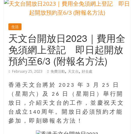
的
寶
生活
藏
天文台開放日2023｜費用全
免須網上登記 即日起開放
金
銀
預約至6/3 (附報名方法)
島
共
,
,
February 25, 2023
免費活動
天文台
好去處
享
共
香港天文台將於 2023 年 3 月 25 日
樂
（星期六）及 26 日（星期日）舉行開
共
放日，介紹天文台的工作，並慶祝天文
創
人
台成立140周年。開放日必須預約才能
生
參加，即刻睇報名方法！
下
半