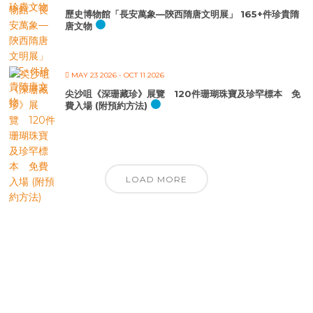
歷史博物館「長安萬象—陝西隋唐文明展」 165+件珍貴隋
唐文物
MAY 23 2026
- OCT 11 2026
尖沙咀《深珊藏珍》展覽 120件珊瑚珠寶及珍罕標本 免
費入場 (附預約方法)
LOAD MORE