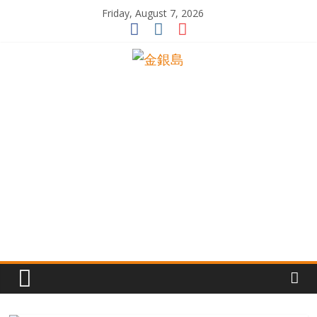
Skip
Friday, August 7, 2026
to
content
一
起
追
尋
生
命