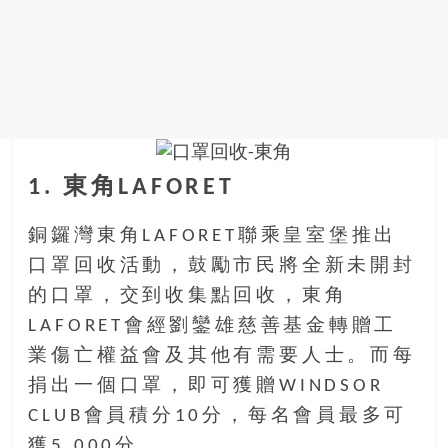
金
銀
島
邀
請
各
位
金
1. 東角LAFORET
齡
銀
銅鑼灣東角LAFORET聯乘皇室堡推出
髮
口罩回收活動，鼓勵市民將全新未開封
的
大
的口罩，交到收集點回收，東角
人
LAFORET會經劉鑾雄慈善基金轉贈工
們
業傷亡權益會及其他有需要人士。而每
結
捐出一個口罩，即可獲贈WINDSOR
伴
歷
CLUB會員積分10分，每名會員最多可
險，
獲5,000分。