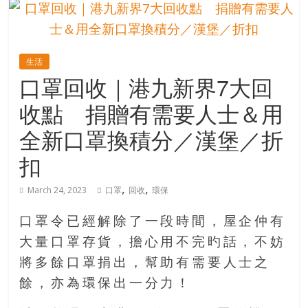
的
寶
生活
藏
口罩回收｜港九新界7大回
收點 捐贈有需要人士＆用
金
銀
全新口罩換積分／漢堡／折
島
扣
共
享
,
,
共
March 24, 2023
口罩
回收
環保
樂
共
口罩令已經解除了一段時間，屋企仲有
創
大量口罩存貨，擔心用不完旳話，不妨
人
將多餘口罩捐出，幫助有需要人士之
生
餘，亦為環保出一分力！
下
半