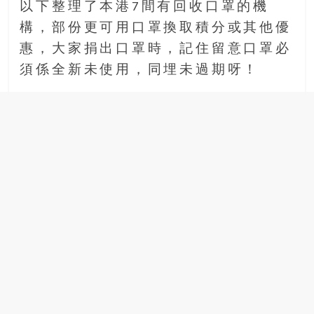
以下整理了本港7間有回收口罩的機
場
構，部份更可用口罩換取積分或其他優
結
伴
惠，大家捐出口罩時，記住留意口罩必
歷
須係全新未使用，同埋未過期呀！
險
踏
入
50
歲
以
後，
迎
來
人
生
下
半
場，