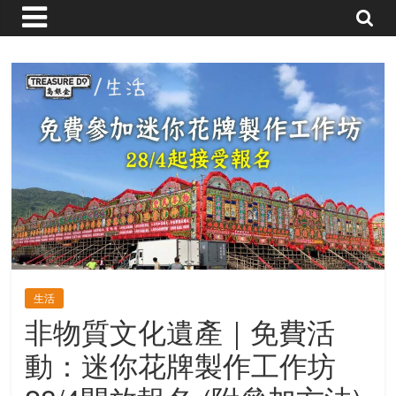
命
的
寶
藏
金
銀
島
共
享
生活
共
非物質文化遺產｜免費活
樂
共
動：迷你花牌製作工作坊
創
人