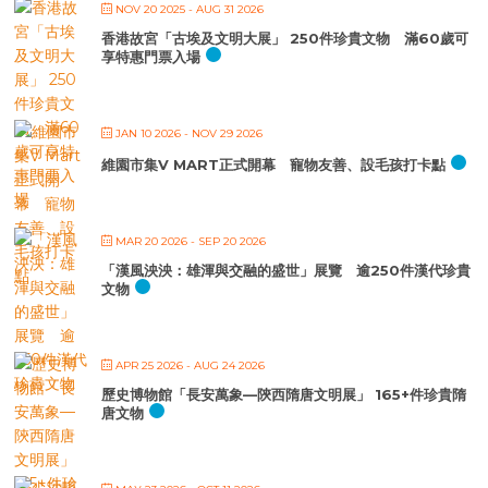
NOV 20 2025
- AUG 31 2026
香港故宮「古埃及文明大展」 250件珍貴文物 滿60歲可
享特惠門票入場
JAN 10 2026
- NOV 29 2026
維園市集V MART正式開幕 寵物友善、設毛孩打卡點
MAR 20 2026
- SEP 20 2026
「漢風泱泱：雄渾與交融的盛世」展覽 逾250件漢代珍貴
文物
APR 25 2026
- AUG 24 2026
歷史博物館「長安萬象—陝西隋唐文明展」 165+件珍貴隋
唐文物