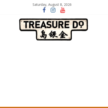
Skip
Saturday, August 8, 2026
to
content
一
起
追
尋
生