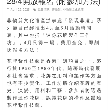
28/4開放報名 (附參加方法)
生
,
,
April 29, 2023
免費活動
博物館
非物質文化遺產
下
半
非物質文化遺產辦事處「發現非遺」系
場
列節目已經推出4月至5月活動時間
結
伴
表，其中包括「迷你花牌製作工作
歷
坊」，4月只得一場，費用全免，即刻
險
睇報名方法！
踏
入
花牌紮作技藝是香港非遺項目之一，盛
50
行於1950至1980年代。隨著時代發展
歲
以
和社會需求，花牌在用料和製作等方面
後，
也有不少變化。工作坊將介紹花牌的歷
迎
史、演變、用料和工藝，參加者將透過
來
製作迷你花牌，認識花牌的構件及體驗
人
生
花牌紮作技藝。