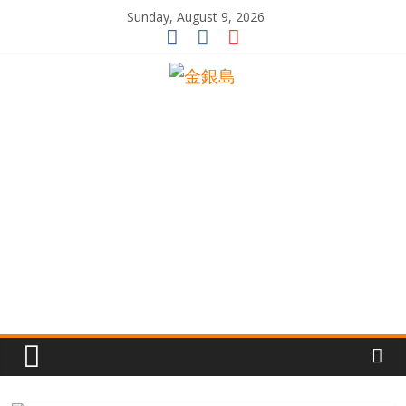
Skip
Sunday, August 9, 2026
to
content
一
起
追
尋
生
命