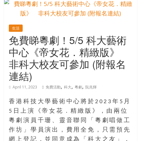
的
寶
生活
藏
免費睇粵劇！5/5 科大藝術
中心《帝女花．精緻版》
金
銀
非科大校友可參加 (附報名
島
連結)
共
享
,
,
,
共
April 11, 2023
免費活動
科大
粵劇
阮兆輝
樂
共
香港科技大學藝術中心將於2023年5月
創
5日上演《帝女花．精緻版》，由兩位
人
粵劇演員千珊、靈音聯同「粵劇唱做工
生
作坊」學員演出，費用全免，只需預先
下
半
網上登記，並同意成為「科大之友」，