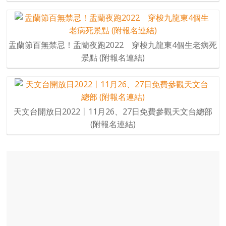
盂蘭節百無禁忌！盂蘭夜跑2022 穿梭九龍東4個生老病死
景點 (附報名連結)
天文台開放日2022丨11月26、27日免費參觀天文台總部
(附報名連結)