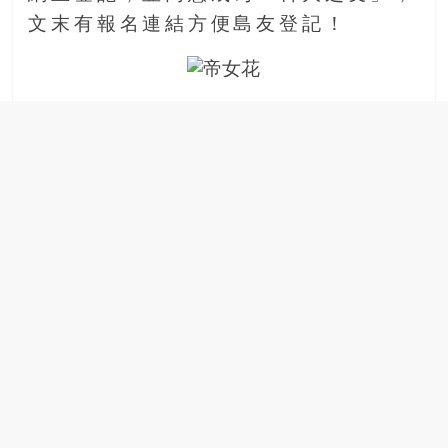
場
文末有報名連結方便島友登記！
結
伴
歷
險
踏
入
50
歲
以
後，
迎
來
人
生
下
半
場，