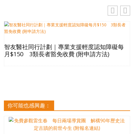
智友醫社同行計劃｜專業支援輕度認知障礙每
月$150 3類長者豁免收費 (附申請方法)
你可能也感興趣：