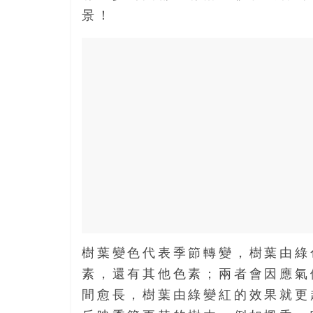
寶
景！
藏
金
銀
島
共
享
共
樂
共
創
人
生
樹葉變色代表季節轉變，樹葉由綠
下
素，還有其他色素；兩者會因應氣
半
間愈長，樹葉由綠變紅的效果就更
場