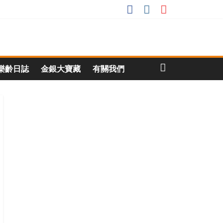
樂齡日誌
金銀大寶藏
有關我們