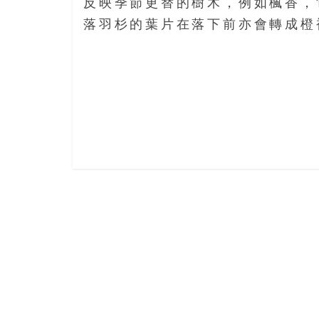
結
反映季節更替的樹木，例如楓香，它
伴
落羽杉的葉片在落下前亦會轉成橙褐
歷
險
踏
入
50
歲
以
後，
迎
來
人
生
下
半
場，
金
銀