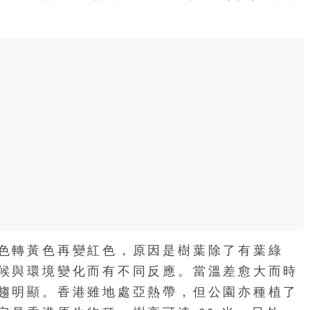
色轉黃色再變紅色，原因是樹葉除了有葉綠
候與環境變化而有不同反應。當溫差愈大而時
趨明顯。香港雖地處亞熱帶，但公園亦種植了