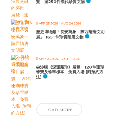
覽 逾250件漢代珍貴文物
APR 25 2026
- AUG 24 2026
歷史博物館「長安萬象—陝西隋唐文明
展」 165+件珍貴隋唐文物
MAY 23 2026
- OCT 11 2026
尖沙咀《深珊藏珍》展覽 120件珊瑚
珠寶及珍罕標本 免費入場 (附預約方
法)
LOAD MORE