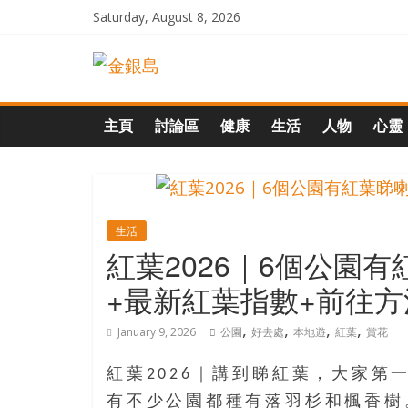
Skip
Saturday, August 8, 2026
to
一
content
起
主頁
討論區
健康
生活
人物
心靈
追
尋
生活
紅葉2026｜6個公園
生
+最新紅葉指數+前往方
命
,
,
,
,
January 9, 2026
公園
好去處
本地遊
紅葉
賞花
的
紅葉2026｜講到睇紅葉，大家
有不少公園都種有落羽杉和楓香樹