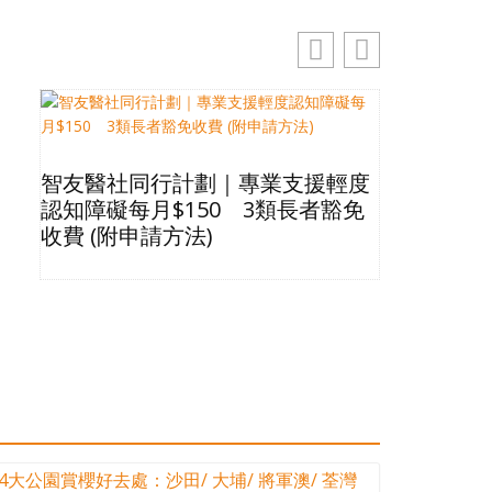
址
智友醫社同行計劃｜專業支援輕度
2026長
認知障礙每月$150 3類長者豁免
星級酒店Bu
收費 (附申請方法)
格清單