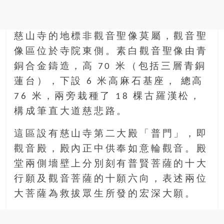
慈山寺的地標非觀音聖像莫屬，觀音聖
像區位於寺院東側。素白觀音聖像由青
銅合金鑄造，高 70 米（包括三層青銅
蓮台），下設 6 米高麻石基座， 總高
76 米，兩旁栽種了 18 棵古羅漢松，
構成筆直大道慈悲路。
這區設有慈山寺第二大殿「普門」，即
觀音殿，殿內正中供奉如意輪觀音。殿
堂兩側墻壁上分別刻有普賢菩薩的十大
行願及觀音菩薩的十願六向，表述兩位
大菩薩為救拔眾生所發的宏深大願。