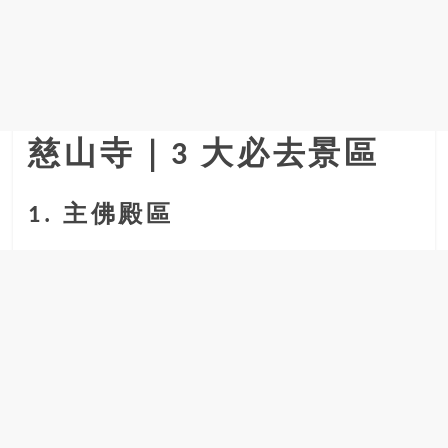
金
銀
島
邀
請
各
位
慈山寺｜3 大必去景區
金
齡
1. 主佛殿區
銀
髮
的
大
人
們
結
伴
歷
險，