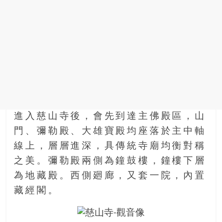
進入慈山寺後，會先到達主佛殿區，山
門、彌勒殿、大雄寶殿均座落於主中軸
線上，層層進深，具傳統寺廟均衡對稱
之美。彌勒殿兩側為鐘鼓樓，鐘樓下層
為地藏殿。西側廻廊，又套一院，內置
藏經閣。