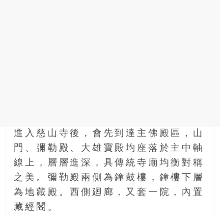
找
尋
樂
齡
寶
藏。
一
同
抱
著
樂
進入慈山寺後，會先到達主佛殿區，山
觀
積
門、彌勒殿、大雄寶殿均座落於主中軸
極
線上，層層進深，具傳統寺廟均衡對稱
的
之美。彌勒殿兩側為鐘鼓樓，鐘樓下層
態
為地藏殿。西側廻廊，又套一院，內置
度，
迎
藏經閣。
接