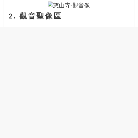
豐
盛
2. 觀音聖像區
的
第
二
人
生。