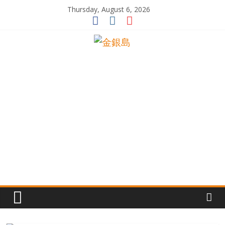
Skip
Thursday, August 6, 2026
to
content
一
起
追
尋
生
命