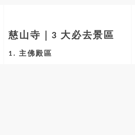
慈山寺｜3 大必去景區
1. 主佛殿區