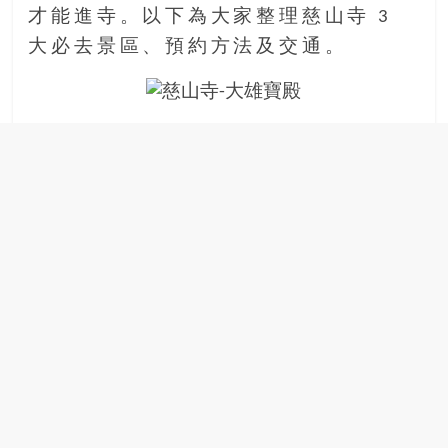
才能進寺。以下為大家整理慈山寺 3
場
結
大必去景區、預約方法及交通。
伴
歷
險
踏
入
50
歲
以
後，
迎
來
人
生
下
半
場，