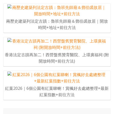
兩歷史建築列法定古蹟：魯班先師廟＆鄧伯裘故居｜開放
時間+地址+前往方法
香港法定古蹟再加二！西營盤舊贊育醫院、上環廣福祠 (附
開放時間+前往方法)
紅葉2026｜6個公園有紅葉睇喇！賞楓好去處總整理+最新
紅葉指數+前往方法