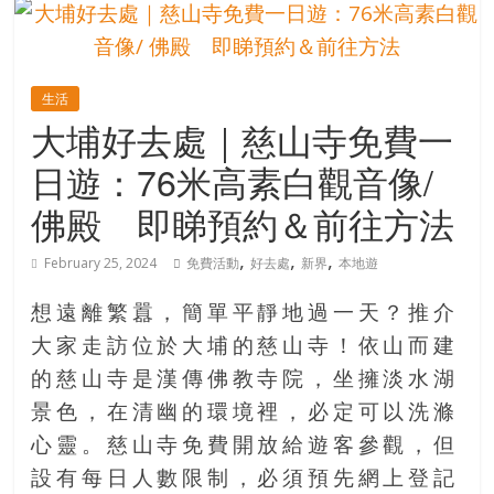
的
寶
生活
藏
大埔好去處｜慈山寺免費一
日遊：76米高素白觀音像/
金
銀
佛殿 即睇預約＆前往方法
島
共
,
,
,
February 25, 2024
免費活動
好去處
新界
本地遊
享
共
想遠離繁囂，簡單平靜地過一天？推介
樂
大家走訪位於大埔的慈山寺！依山而建
共
的慈山寺是漢傳佛教寺院，坐擁淡水湖
創
人
景色，在清幽的環境裡，必定可以洗滌
生
心靈。慈山寺免費開放給遊客參觀，但
下
設有每日人數限制，必須預先網上登記
半