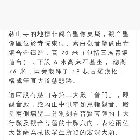
慈山寺的地標非觀音聖像莫屬，觀音聖
像區位於寺院東側。素白觀音聖像由青
銅合金鑄造，高 70 米（包括三層青銅
蓮台），下設 6 米高麻石基座， 總高
76 米，兩旁栽種了 18 棵古羅漢松，
構成筆直大道慈悲路。
這區設有慈山寺第二大殿「普門」，即
觀音殿，殿內正中供奉如意輪觀音。殿
堂兩側墻壁上分別刻有普賢菩薩的十大
行願及觀音菩薩的十願六向，表述兩位
大菩薩為救拔眾生所發的宏深大願。