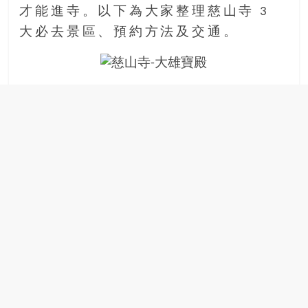
才能進寺。以下為大家整理慈山寺 3
場
結
大必去景區、預約方法及交通。
伴
歷
險
踏
入
50
歲
以
後，
迎
來
人
生
下
半
場，