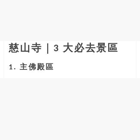
金
銀
島
邀
請
各
位
慈山寺｜3 大必去景區
金
齡
1. 主佛殿區
銀
髮
的
大
人
們
結
伴
歷
險，