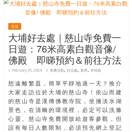
的
寶
生活
藏
大埔好去處｜慈山寺免費一
日遊：76米高素白觀音像/
金
銀
佛殿 即睇預約＆前往方法
島
共
,
,
,
February 25, 2024
免費活動
好去處
新界
本地遊
享
共
想遠離繁囂，簡單平靜地過一天？推介
樂
大家走訪位於大埔的慈山寺！依山而建
共
的慈山寺是漢傳佛教寺院，坐擁淡水湖
創
人
景色，在清幽的環境裡，必定可以洗滌
生
心靈。慈山寺免費開放給遊客參觀，但
下
設有每日人數限制，必須預先網上登記
半