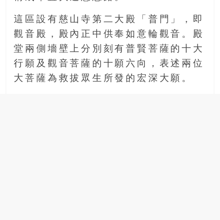
這區設有慈山寺第二大殿「普門」，即
觀音殿，殿內正中供奉如意輪觀音。殿
堂兩側墻壁上分別刻有普賢菩薩的十大
行願及觀音菩薩的十願六向，表述兩位
大菩薩為救拔眾生所發的宏深大願。