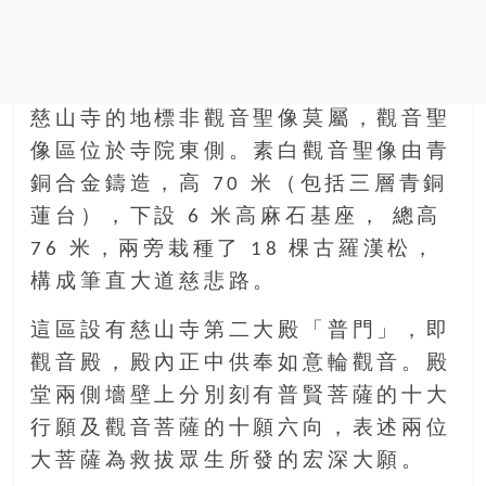
慈山寺的地標非觀音聖像莫屬，觀音聖
像區位於寺院東側。素白觀音聖像由青
銅合金鑄造，高 70 米（包括三層青銅
蓮台），下設 6 米高麻石基座， 總高
76 米，兩旁栽種了 18 棵古羅漢松，
構成筆直大道慈悲路。
這區設有慈山寺第二大殿「普門」，即
觀音殿，殿內正中供奉如意輪觀音。殿
堂兩側墻壁上分別刻有普賢菩薩的十大
行願及觀音菩薩的十願六向，表述兩位
大菩薩為救拔眾生所發的宏深大願。