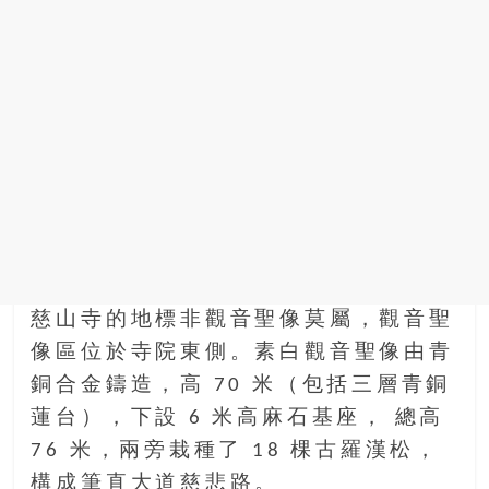
慈山寺的地標非觀音聖像莫屬，觀音聖
像區位於寺院東側。素白觀音聖像由青
銅合金鑄造，高 70 米（包括三層青銅
蓮台），下設 6 米高麻石基座， 總高
76 米，兩旁栽種了 18 棵古羅漢松，
構成筆直大道慈悲路。