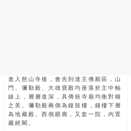
找
尋
樂
齡
寶
藏。
一
同
抱
著
樂
進入慈山寺後，會先到達主佛殿區，山
觀
積
門、彌勒殿、大雄寶殿均座落於主中軸
極
線上，層層進深，具傳統寺廟均衡對稱
的
之美。彌勒殿兩側為鐘鼓樓，鐘樓下層
態
為地藏殿。西側廻廊，又套一院，內置
度，
迎
藏經閣。
接