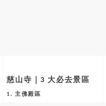
慈山寺｜3 大必去景區
1. 主佛殿區