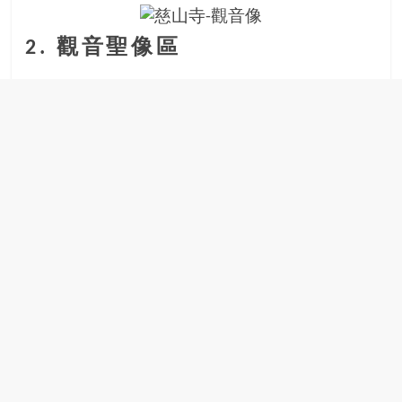
豐
盛
2. 觀音聖像區
的
第
二
人
生。