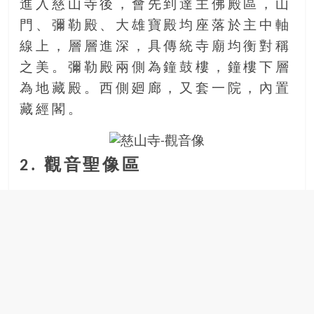
進入慈山寺後，會先到達主佛殿區，山
門、彌勒殿、大雄寶殿均座落於主中軸
線上，層層進深，具傳統寺廟均衡對稱
之美。彌勒殿兩側為鐘鼓樓，鐘樓下層
為地藏殿。西側廻廊，又套一院，內置
藏經閣。
2. 觀音聖像區