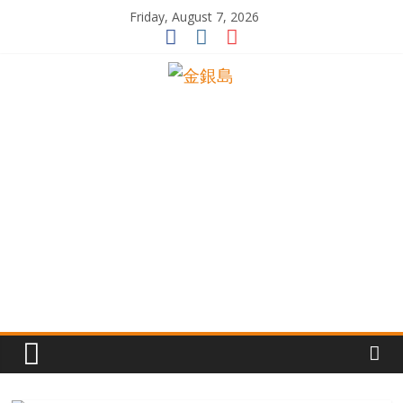
Skip
Friday, August 7, 2026
to
content
一
起
追
尋
生
命