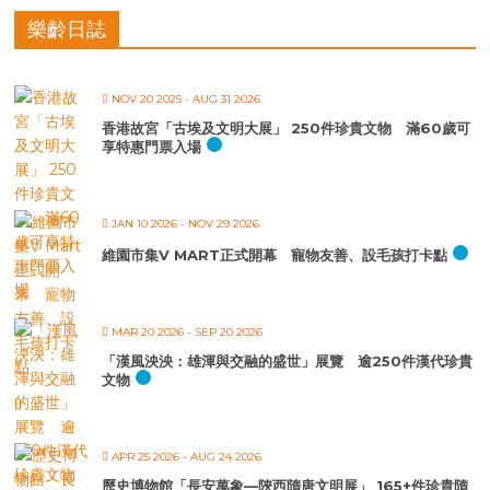
樂齡日誌
NOV 20 2025
- AUG 31 2026
香港故宮「古埃及文明大展」 250件珍貴文物 滿60歲可
享特惠門票入場
JAN 10 2026
- NOV 29 2026
維園市集V MART正式開幕 寵物友善、設毛孩打卡點
MAR 20 2026
- SEP 20 2026
「漢風泱泱：雄渾與交融的盛世」展覽 逾250件漢代珍貴
文物
APR 25 2026
- AUG 24 2026
歷史博物館「長安萬象—陝西隋唐文明展」 165+件珍貴隋