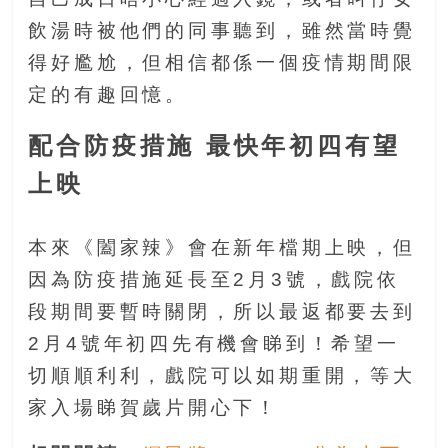
豐
飲湯時被他們的同事聽到，雖然當時覺
盛
得好尷尬，但相信都係一個疫情期間限
的
第
定的有趣回憶。
二
人
配合防疫措施 最快年初四有望
生。
上映
本來《闔家辣》會在新年檔期上映，但
因為防疫措施延長至2月3號，戲院依
段期間要暫時關閉，所以最返都要去到
2月4號年初四先有機會睇到！希望一
切順順利利，戲院可以如期重開，等大
家入場睇賀歲片開心下！