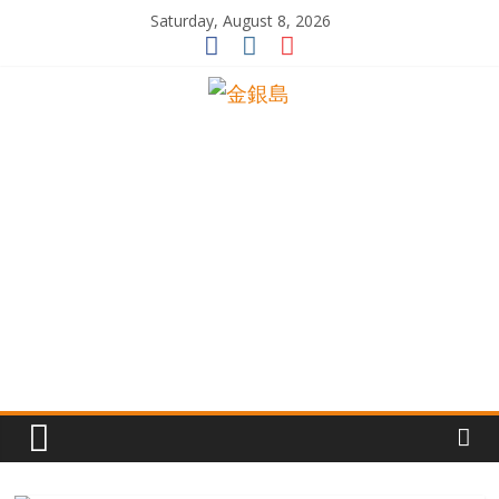
Skip
Saturday, August 8, 2026
to
content
一
起
追
尋
生
命