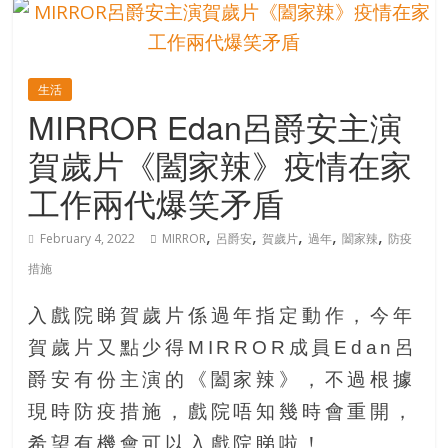
的
寶
生活
藏
MIRROR Edan呂爵安主演
賀歲片《闔家辣》疫情在家
金
銀
工作兩代爆笑矛盾
島
共
,
,
,
,
,
February 4, 2022
MIRROR
呂爵安
賀歲片
過年
闔家辣
防疫
享
措施
共
樂
入戲院睇賀歲片係過年指定動作，今年
共
賀歲片又點少得MIRROR成員Edan呂
創
人
爵安有份主演的《闔家辣》，不過根據
生
現時防疫措施，戲院唔知幾時會重開，
下
希望有機會可以入戲院睇啦！
半