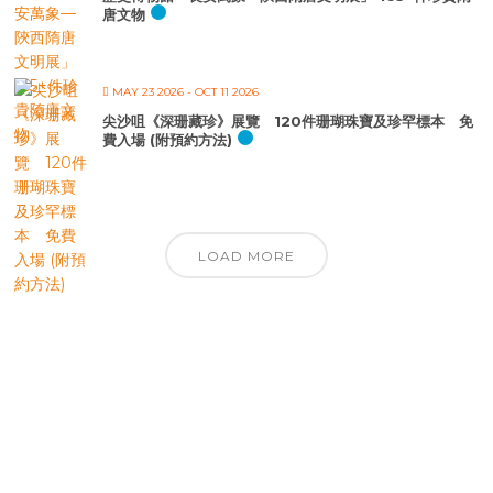
唐文物
MAY 23 2026
- OCT 11 2026
尖沙咀《深珊藏珍》展覽 120件珊瑚珠寶及珍罕標本 免
費入場 (附預約方法)
LOAD MORE