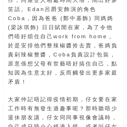
作，同屋企人相處時間大增，鬧出好多
找
笑話。Edan呂爵安飾演的角色
尋
樂
Coba，因為爸爸 (鄭中基飾) 同媽媽
齡
(梁詠琪飾) 日日賦閒在家，為了令他
寶
們唔好煩住自己work from home，
藏。
一
於是安排他們整辣椒醬拎去賣，爸媽負
同
責剁辣椒整醬，Coba負責設計包裝，
抱
原意係想父母有世藝唔好搞住自己，點
著
樂
知因為生意太好，反而觸發出更多家庭
觀
矛盾！
積
極
的
大家仲記唔記得疫情初期，仔女要在家
態
工作時有無發生過趣事呢？那時聽唔少
度，
退休朋友講，仔女同同事視像會議時，
迎
接
自己成日唔小心經過入鏡，或者叫仔女