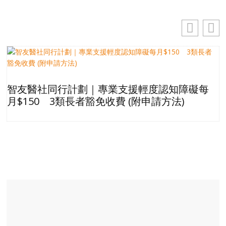
智友醫社同行計劃｜專業支援輕度認知障礙每
月$150 3類長者豁免收費 (附申請方法)