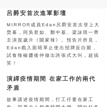
金
銀
呂爵安首次進軍影壇
島
邀
請
MIRROR成員Edan呂爵安首次登上大
各
熒幕，同吳君如、鄭中基、梁詠琪一齊
位
主演賀歲片《闔家辣》。預告片所見，
金
齡
Edan戲入面唔單止使出招牌反白眼，
銀
試食辣椒醬後仲做出誇張式大叫，超搞
髮
笑！
的
大
人
演繹疫情期間 在家工作的兩代
們
結
矛盾
伴
歷
故事講述疫情期間，打工仔要在家工
險，