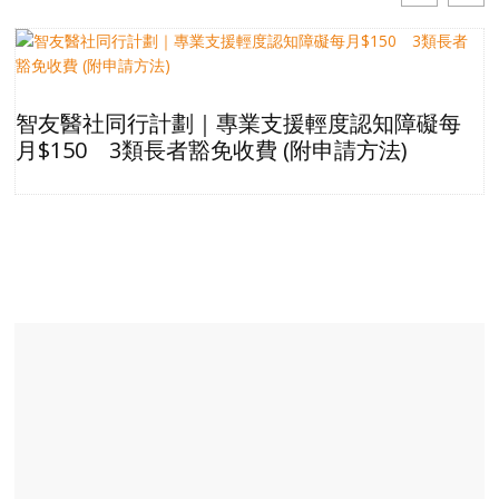
智友醫社同行計劃｜專業支援輕度認知障礙每
月$150 3類長者豁免收費 (附申請方法)