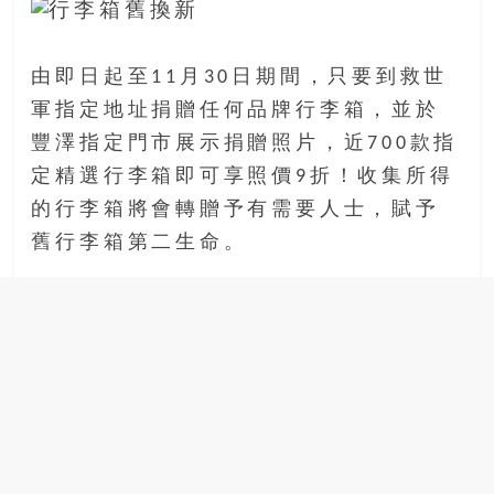
金
銀
島
由即日起至11月30日期間，只要到救世
邀
請
軍指定地址捐贈任何品牌行李箱，並於
各
豐澤指定門市展示捐贈照片，近700款指
位
定精選行李箱即可享照價9折！收集所得
金
的行李箱將會轉贈予有需要人士，賦予
齡
銀
舊行李箱第二生命。
髮
的
大
人
們
結
伴
歷
險，