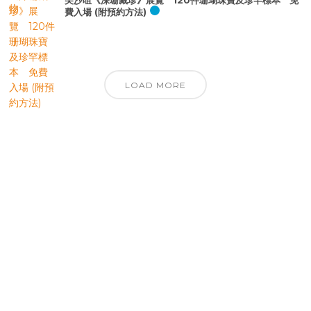
尖沙咀《深珊藏珍》展覽 120件珊瑚珠寶及珍罕標本 免
費入場 (附預約方法)
LOAD MORE