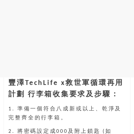
找
尋
樂
齡
寶
藏。
一
同
抱
著
樂
觀
豐澤TechLife x救世軍循環再用
積
計劃 行李箱收集要求及步驟：
極
的
1. 準備一個符合八成新或以上、乾淨及
態
完整齊全的行李箱。
度，
迎
2. 將密碼設定成000及附上鎖匙 (如
接