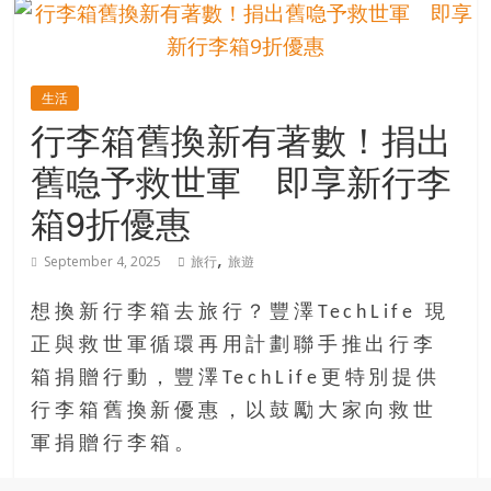
的
寶
生活
藏
行李箱舊換新有著數！捐出
舊喼予救世軍 即享新行李
金
銀
箱9折優惠
島
共
,
September 4, 2025
旅行
旅遊
享
共
想換新行李箱去旅行？豐澤TechLife 現
樂
正與救世軍循環再用計劃聯手推出行李
共
箱捐贈行動，豐澤TechLife更特別提供
創
人
行李箱舊換新優惠，以鼓勵大家向救世
生
軍捐贈行李箱。
下
半