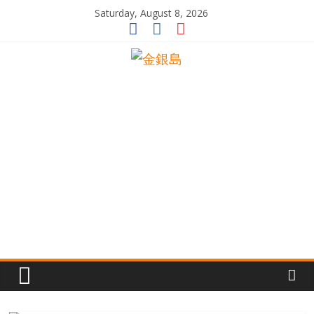
Skip
Saturday, August 8, 2026
to
content
一
起
追
尋
生
命