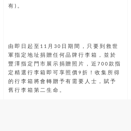
豐
有)。
盛
的
第
二
人
由即日起至11月30日期間，只要到救世
生。
軍指定地址捐贈任何品牌行李箱，並於
豐澤指定門市展示捐贈照片，近700款指
定精選行李箱即可享照價9折！收集所得
的行李箱將會轉贈予有需要人士，賦予
舊行李箱第二生命。