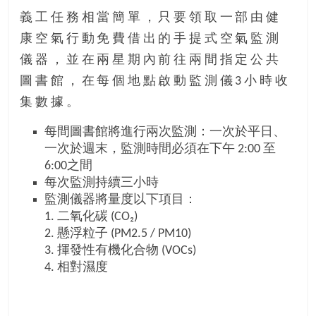
金
義工任務相當簡單，只要領取一部由健
銀
島
康空氣行動免費借出的手提式空氣監測
邀
儀器，並在兩星期內前往兩間指定公共
請
圖書館，在每個地點啟動監測儀3小時收
各
集數據。
位
金
每間圖書館將進行兩次監測：一次於平日、
齡
一次於週末，監測時間必須在下午 2:00 至
銀
6:00之間
髮
每次監測持續三小時
的
監測儀器將量度以下項目：
大
1. 二氧化碳 (CO₂)
人
2. 懸浮粒子 (PM2.5 / PM10)
們
3. 揮發性有機化合物 (VOCs)
結
4. 相對濕度
伴
歷
險，