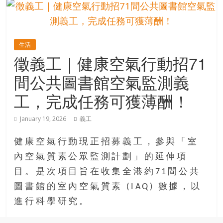
的
寶
生活
藏
徵義工｜健康空氣行動招71
間公共圖書館空氣監測義
金
銀
工，完成任務可獲薄酬！
島
共
January 19, 2026
義工
享
共
健康空氣行動現正招募義工，參與「室
樂
內空氣質素公眾監測計劃」的延伸項
共
目。是次項目旨在收集全港約71間公共
創
人
圖書館的室內空氣質素 (IAQ) 數據，以
生
進行科學研究。
下
半