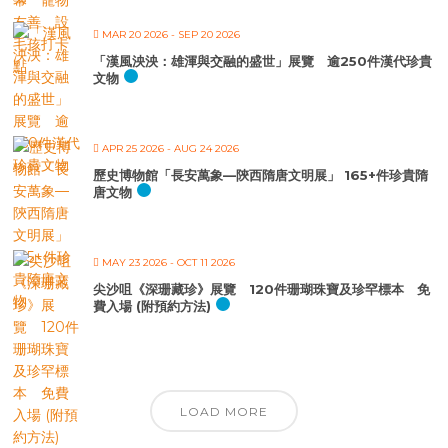
MAR 20 2026
- SEP 20 2026
「漢風泱泱：雄渾與交融的盛世」展覽 逾250件漢代珍貴
文物
APR 25 2026
- AUG 24 2026
歷史博物館「長安萬象—陝西隋唐文明展」 165+件珍貴隋
唐文物
MAY 23 2026
- OCT 11 2026
尖沙咀《深珊藏珍》展覽 120件珊瑚珠寶及珍罕標本 免
費入場 (附預約方法)
LOAD MORE