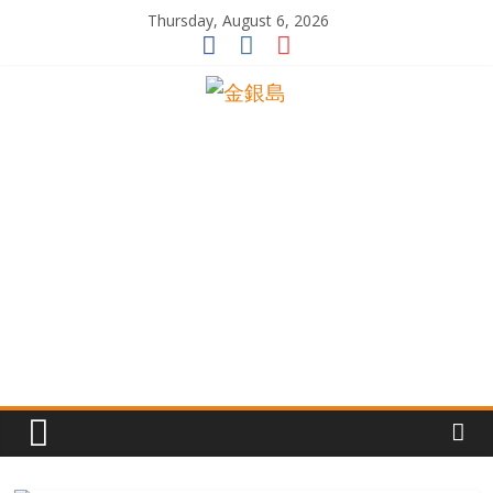
Skip
Thursday, August 6, 2026
to
content
一
起
追
尋
生
命