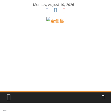
Skip
Monday, August 10, 2026
to
content
一
起
追
尋
生
命