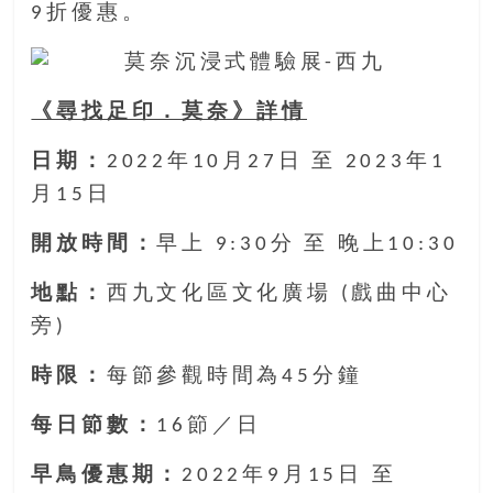
找
9折優惠。
尋
樂
齡
《尋找足印．莫奈》詳情
寶
藏。
日期：
2022年10月27日 至 2023年1
一
月15日
同
抱
開放時間：
早上 9:30分 至 晚上10:30
著
樂
地點：
西九文化區文化廣場 (戲曲中心
觀
旁)
積
極
時限：
每節參觀時間為45分鐘
的
態
每日節數：
16節／日
度，
迎
早鳥優惠期：
2022年9月15日 至
接