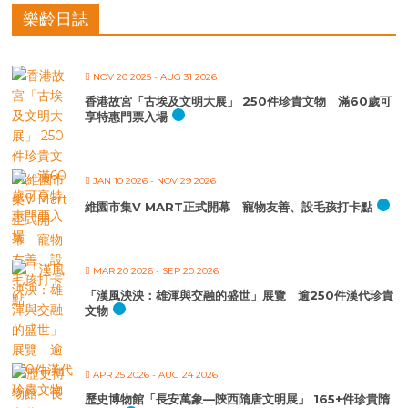
樂齡日誌
NOV 20 2025
- AUG 31 2026
香港故宮「古埃及文明大展」 250件珍貴文物 滿60歲可
享特惠門票入場
JAN 10 2026
- NOV 29 2026
維園市集V MART正式開幕 寵物友善、設毛孩打卡點
MAR 20 2026
- SEP 20 2026
「漢風泱泱：雄渾與交融的盛世」展覽 逾250件漢代珍貴
文物
APR 25 2026
- AUG 24 2026
歷史博物館「長安萬象—陝西隋唐文明展」 165+件珍貴隋