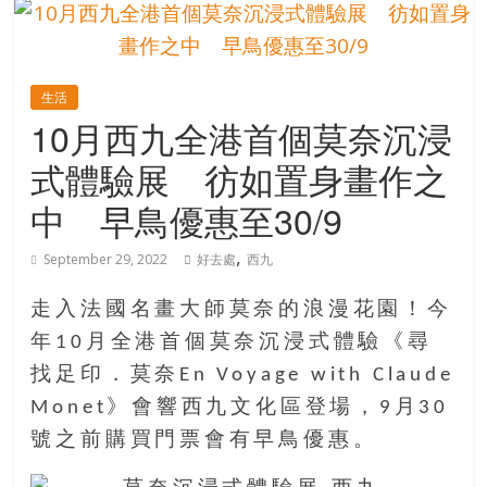
的
寶
生活
藏
10月西九全港首個莫奈沉浸
式體驗展 彷如置身畫作之
金
銀
中 早鳥優惠至30/9
島
共
,
September 29, 2022
好去處
西九
享
共
走入法國名畫大師莫奈的浪漫花園！今
樂
年10月全港首個莫奈沉浸式體驗《尋
共
找足印．莫奈En Voyage with Claude
創
人
Monet》會響西九文化區登場，9月30
生
號之前購買門票會有早鳥優惠。
下
半