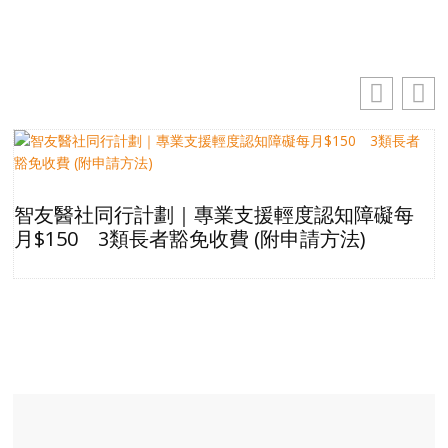
智友醫社同行計劃｜專業支援輕度認知障礙每
月$150 3類長者豁免收費 (附申請方法)