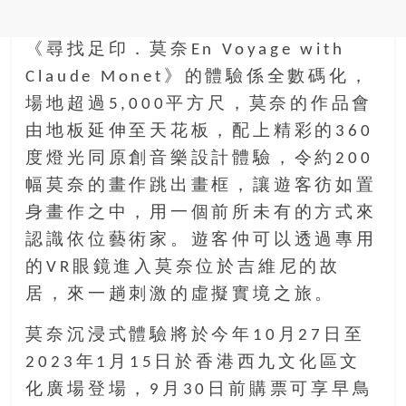
金
銀
島
《尋找足印．莫奈En Voyage with
邀
Claude Monet》的體驗係全數碼化，
請
場地超過5,000平方尺，莫奈的作品會
各
由地板延伸至天花板，配上精彩的360
位
金
度燈光同原創音樂設計體驗，令約200
齡
幅莫奈的畫作跳出畫框，讓遊客彷如置
銀
身畫作之中，用一個前所未有的方式來
髮
認識依位藝術家。遊客仲可以透過專用
的
大
的VR眼鏡進入莫奈位於吉維尼的故
人
居，來一趟刺激的虛擬實境之旅。
們
結
莫奈沉浸式體驗將於今年10月27日至
伴
2023年1月15日於香港西九文化區文
歷
化廣場登場，9月30日前購票可享早鳥
險，