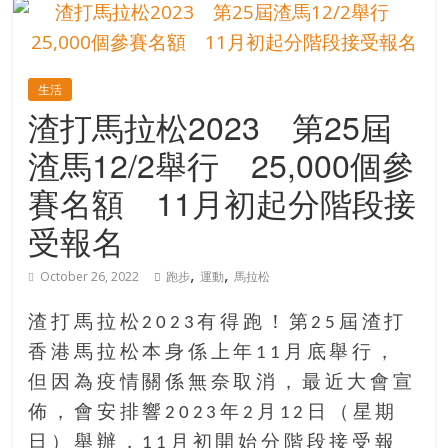
的
寶
生活
藏
渣打馬拉松2023 第25屆
渣馬12/2舉行 25,000個參
金
銀
賽名額 11月初起分階段接
島
受報名
共
享
,
,
共
October 26, 2022
跑步
運動
馬拉松
樂
共
渣打馬拉松2023有得跑！第25屆渣打
創
香港馬拉松本身係上年11月底舉行，
人
但因為疫情關係無奈取消，最近大會宣
生
佈，會安排響2023年2月12日（星期
下
半
日）舉辦，11月初開始分階段接受報