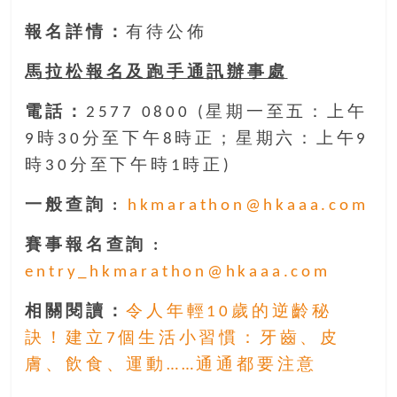
豐
報名詳情：
有待公佈
盛
的
馬拉松報名及跑手通訊辦事處
第
二
電話：
2577 0800 (星期一至五：上午
人
9時30分至下午8時正；星期六：上午9
生。
時30分至下午時1時正)
一般查詢 :
hkmarathon@hkaaa.com
賽事報名查詢 :
entry_hkmarathon@hkaaa.com
相關閱讀：
令人年輕10歲的逆齡秘
訣！建立7個生活小習慣：牙齒、皮
膚、飲食、運動……通通都要注意