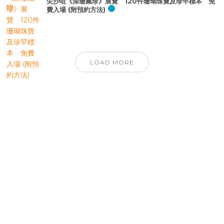
尖沙咀《深珊藏珍》展覽 120件珊瑚珠寶及珍罕標本 免
費入場 (附預約方法)
LOAD MORE