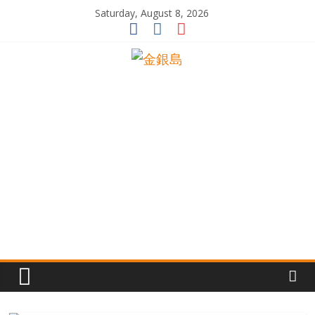
Skip
Saturday, August 8, 2026
to
content
一
起
追
尋
生
命