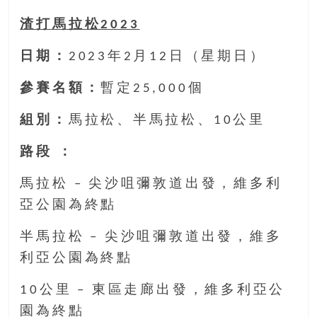
找
尋
渣打馬拉松2023
樂
日期：
2023年2月12日（星期日）
齡
寶
參賽名額：
暫定25,000個
藏。
一
組別：
馬拉松、半馬拉松、10公里
同
抱
路段 ：
著
樂
馬拉松 – 尖沙咀彌敦道出發，維多利
觀
亞公園為終點
積
極
半馬拉松 – 尖沙咀彌敦道出發，維多
的
利亞公園為終點
態
度，
10公里 – 東區走廊出發，維多利亞公
迎
園為終點
接