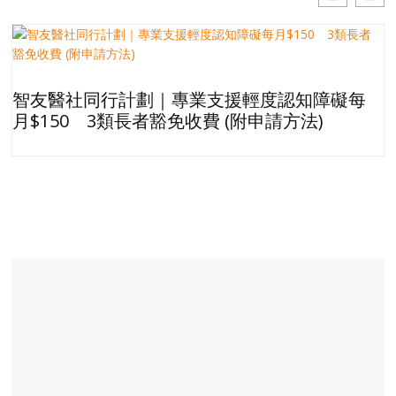
智友醫社同行計劃｜專業支援輕度認知障礙每
月$150 3類長者豁免收費 (附申請方法)