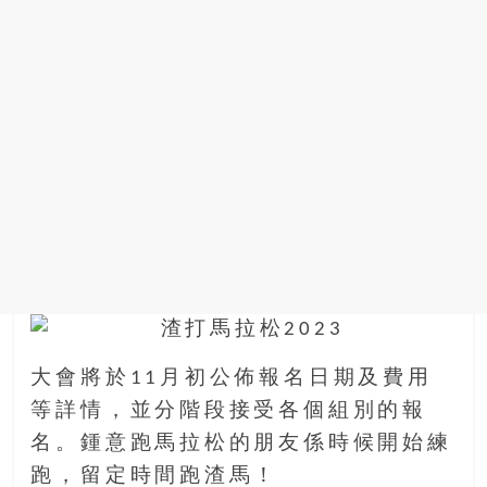
金
銀
島
邀
請
各
位
金
齡
銀
髮
的
大
人
們
大會將於11月初公佈報名日期及費用
結
等詳情，並分階段接受各個組別的報
伴
名。鍾意跑馬拉松的朋友係時候開始練
歷
險，
跑，留定時間跑渣馬！