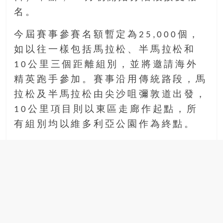
場
名。
結
伴
今屆賽事參賽名額暫定為25,000個，
歷
如以往一樣包括馬拉松、半馬拉松和
險
10公里三個距離組別，並將邀請海外
踏
精英跑手參加。賽事沿用傳統路段，馬
入
50
拉松及半馬拉松由尖沙咀彌敦道出發，
歲
10公里項目則以東區走廊作起點，所
以
有組別均以維多利亞公園作為終點。
後，
迎
來
人
生
下
半
場，