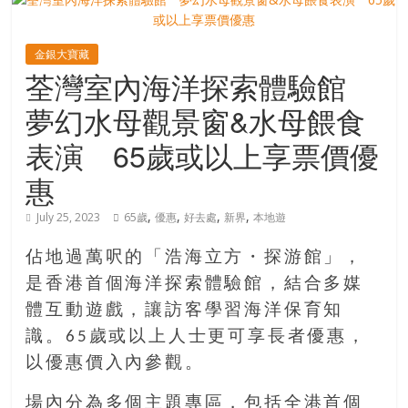
寶
金銀大寶藏
荃灣室內海洋探索體驗館
藏
夢幻水母觀景窗&水母餵食
金
表演 65歲或以上享票價優
銀
惠
島
共
,
,
,
,
July 25, 2023
65歲
優惠
好去處
新界
本地遊
享
共
佔地過萬呎的「浩海立方・探游館」，
樂
是香港首個海洋探索體驗館，結合多媒
共
創
體互動遊戲，讓訪客學習海洋保育知
人
識。65歲或以上人士更可享長者優惠，
生
以優惠價入內參觀。
下
半
場內分為多個主題專區，包括全港首個