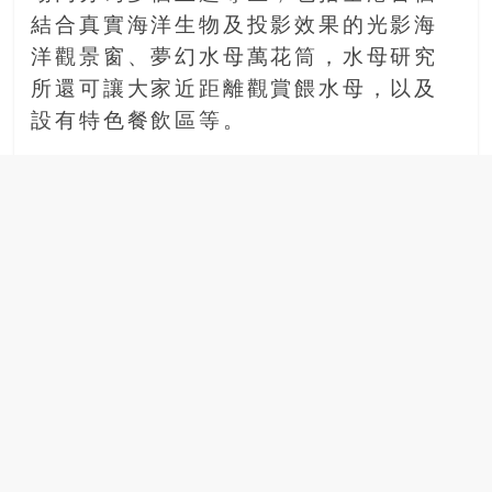
場
結合真實海洋生物及投影效果的光影海
結
洋觀景窗、夢幻水母萬花筒，水母研究
伴
所還可讓大家近距離觀賞餵水母，以及
歷
險
設有特色餐飲區等。
踏
入
50
歲
以
後，
迎
來
人
生
下
半
場，
金