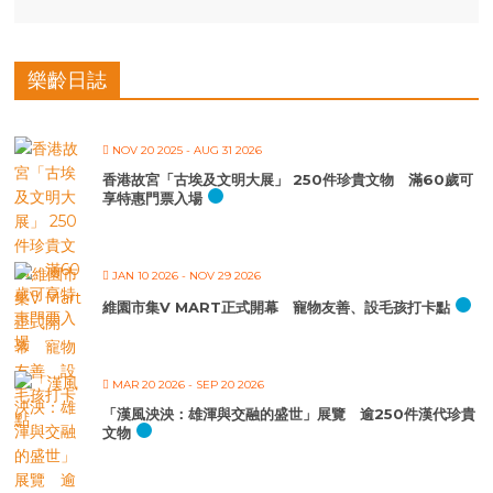
樂齡日誌
NOV 20 2025
- AUG 31 2026
香港故宮「古埃及文明大展」 250件珍貴文物 滿60歲可
享特惠門票入場
JAN 10 2026
- NOV 29 2026
維園市集V MART正式開幕 寵物友善、設毛孩打卡點
MAR 20 2026
- SEP 20 2026
「漢風泱泱：雄渾與交融的盛世」展覽 逾250件漢代珍貴
文物