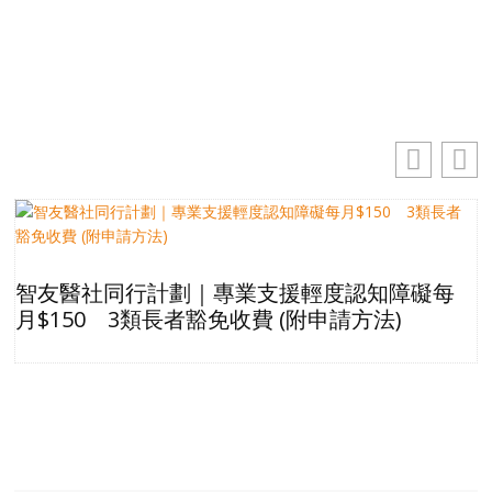
訂閱
智友醫社同行計劃｜專業支援輕度認知障礙每
月$150 3類長者豁免收費 (附申請方法)