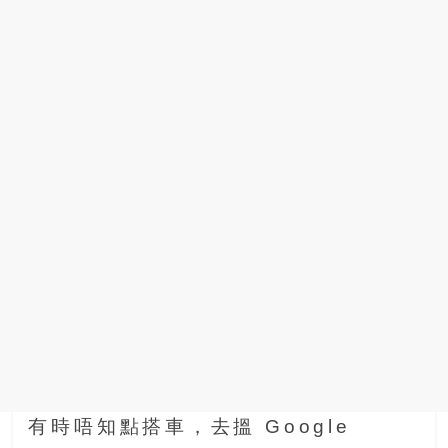
場
結
伴
歷
險
踏
入
50
歲
以
後，
迎
來
人
生
下
半
有時唔知點搭車，去搵 Google
場，