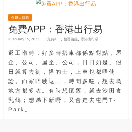
的
寶
金銀大寶藏
免費APP：香港出行易
藏
,
,
January 19, 2022
免費APP
搜尋路線
香港出行易
金
返工嗰時，好多時搭車都係點對點，屋
銀
島
企、公司、屋企、公司，日日如是。假
共
日就算去街，搭的士，上車乜都唔使
享
諗。而家唔駛返工，時間多咗，想去嘅
共
樂
地方都多咗。有時想懷舊，就去沙田食
共
乳鴿；想睇下新嘢，又會走去屯門T-
創
Park。
人
生
下
半