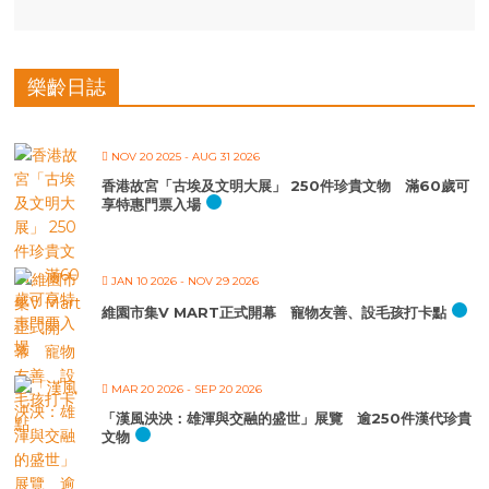
樂齡日誌
NOV 20 2025
- AUG 31 2026
香港故宮「古埃及文明大展」 250件珍貴文物 滿60歲可
享特惠門票入場
JAN 10 2026
- NOV 29 2026
維園市集V MART正式開幕 寵物友善、設毛孩打卡點
MAR 20 2026
- SEP 20 2026
「漢風泱泱：雄渾與交融的盛世」展覽 逾250件漢代珍貴
文物