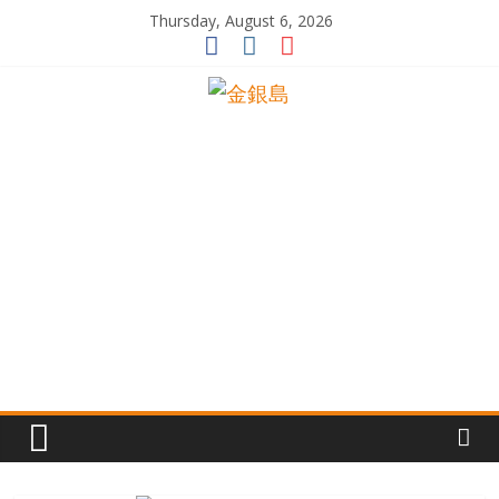
Skip
Thursday, August 6, 2026
to
content
一
起
追
尋
生
命