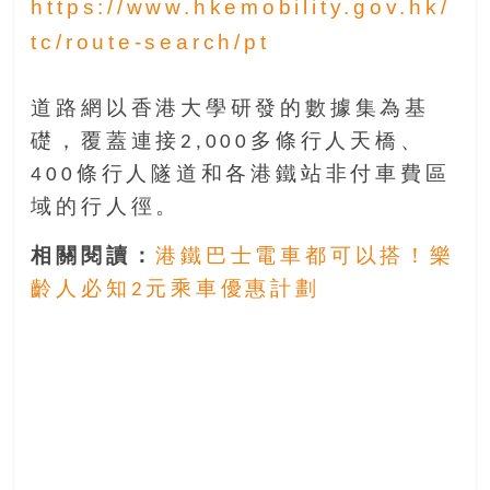
https://www.hkemobility.gov.hk/
找
尋
tc/route-search/pt
樂
齡
道路網以香港大學研發的數據集為基
寶
礎，覆蓋連接2,000多條行人天橋、
藏。
一
400條行人隧道和各港鐵站非付車費區
同
域的行人徑。
抱
著
相關閱讀：
港鐵巴士電車都可以搭！樂
樂
齡人必知2元乘車優惠計劃
觀
積
極
的
態
度，
迎
接