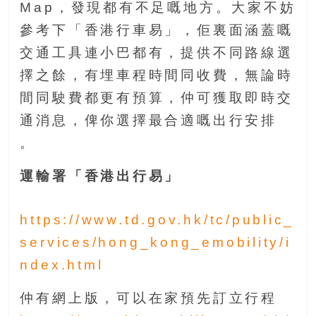
金
Map，發現都有不足嘅地方。大家不妨
銀
參考下「香港行車易」，佢裏面涵蓋嘅
島
交通工具連小巴都有，提供不同路線選
邀
請
擇之餘，有埋車程時間同收費，無論時
各
間同駛費都更有預算，仲
可獲取即時交
位
通消息，俾你選擇最合適嘅
出行安排
金
齡
。
銀
髮
運輸署「香港出行易」
的
大
https://www.td.gov.hk/tc/public_
人
們
services/hong_kong_emobility/i
結
ndex.html
伴
歷
仲有網上版，可以在家預先訂立行程
險，