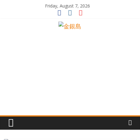
Skip
Friday, August 7, 2026
to
content
一
起
追
尋
生
命