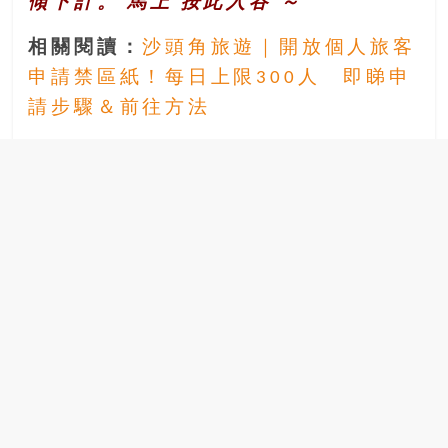
傾下計。 馬上
按此入谷
～
相關閱讀：
沙頭角旅遊｜開放個人旅客
申請禁區紙！每日上限300人 即睇申
請步驟＆前往方法