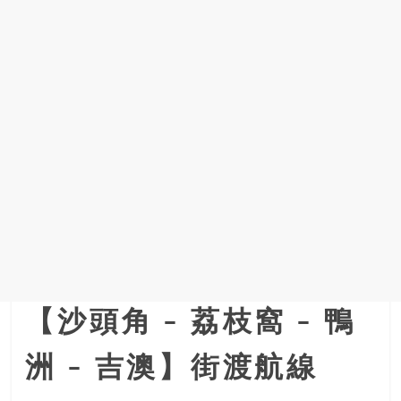
【沙頭角 – 荔枝窩 – 鴨
洲 – 吉澳】街渡航線