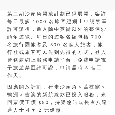
金
銀
島
第二期沙頭角開放計劃已經展開，容許
邀
每日最多 1000 名旅客經網上申請禁區
請
許可證後，進入除中英街以外的整個沙
各
頭角遊覽。每日的遊客名額包括 700
位
金
名旅行團旅客及 300 名個人旅客，旅
齡
行社或旅客可以先到先得的方式，登入
銀
警務處網上服務申請平台，免費申請電
髮
子旅遊禁區許可證，申請需時 3 個工
的
大
作天。
人
們
因應開放計劃，行走沙頭角＞荔枝窩＞
結
鴨洲＞吉澳的新航線亦已投入服務，來
伴
回票價正價 $80，持樂悠咭或長者八達
歷
通人士可享 2 元優惠。
險，