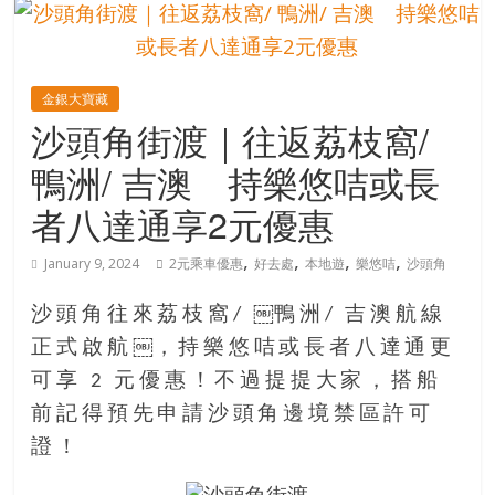
的
寶
金銀大寶藏
藏
沙頭角街渡｜往返荔枝窩/
鴨洲/ 吉澳 持樂悠咭或長
金
銀
者八達通享2元優惠
島
共
,
,
,
,
January 9, 2024
2元乘車優惠
好去處
本地遊
樂悠咭
沙頭角
享
共
沙頭角往來荔枝窩/ ￼鴨洲/ 吉澳航線
樂
正式啟航￼，持樂悠咭或長者八達通更
共
可享 2 元優惠！不過提提大家，搭船
創
人
前記得預先申請沙頭角邊境禁區許可
生
證！
下
半