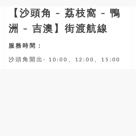
豐
【沙頭角 – 荔枝窩 – 鴨
盛
的
洲 – 吉澳】街渡航線
第
二
人
服務時間：
生。
沙頭角開出- 10:00、12:00、15:00