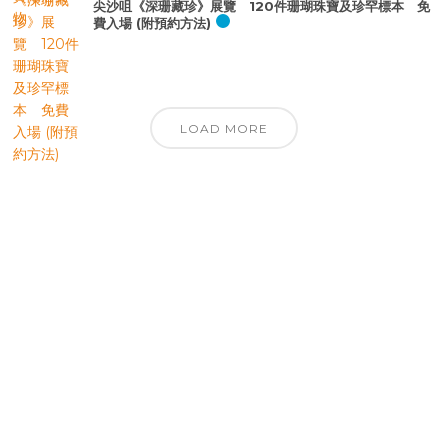
尖沙咀《深珊藏珍》展覽 120件珊瑚珠寶及珍罕標本 免
費入場 (附預約方法)
LOAD MORE